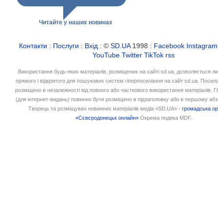
Читайте у наших новинах
Контакти
:
Послуги
:
Вхід
: ©
SD.UA
1998 :
Facebook
Instagram
YouTube
Twitter
TikTok
rss
Використання будь-яких матеріалів, розміщених на сайті sd.ua, дозволяється л
прямого і відкритого для пошукових систем гіперпосилання на сайт sd.ua. Посил
розміщено в незалежності від повного або часткового використання матеріалів. 
(для інтернет-видань) повинно бути розміщено в підзаголовку або в першому абз
Творець та розміщувач новинних матеріалів медіа «SD.UA» -
громадська ор
«Сєвєродонецьк онлайн»
Окрема подяка MDF.