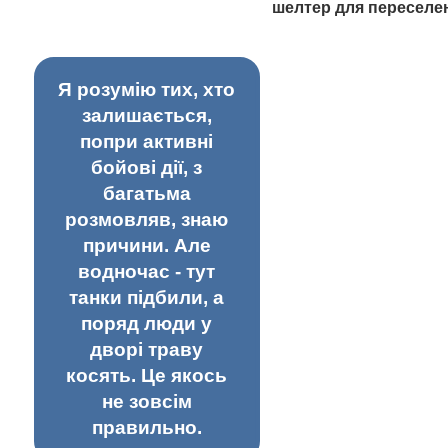
шелтер для переселе
Я розумію тих, хто
залишається,
попри активні
бойові дії, з
багатьма
розмовляв, знаю
причини. Але
водночас - тут
танки підбили, а
поряд люди у
дворі траву
косять. Це якось
не зовсім
правильно.