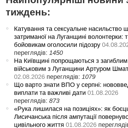
тиждень:
Катування та сексуальне насильство 
затриманої на Луганщині волонтерки: 
бойовикам оголосили підозру
04.08.20
переглядів:
1450
На Київщині попрощаються з загиблим
військовим з Луганщини Артуром Шма
02.08.2026
переглядів:
1079
Що варто знати ВПО у серпні: нововве
виплати та важливі дати
01.08.2026
переглядів:
873
«Рука лишилася на позиціях»: як боєць
Лисичанська після ампутації повернув
цивільного життя
01.08.2026
перегляді