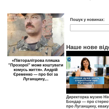
Пошук у новинах:
Наше нове від
«Півторалітрова пляшка
"Прозорої" може коштувати
комусь життя». Андрій
Єременко — про бої за
Луганщину,...
Директорка музею Ні
Бондар — про стерео
про Луганщину, еваку