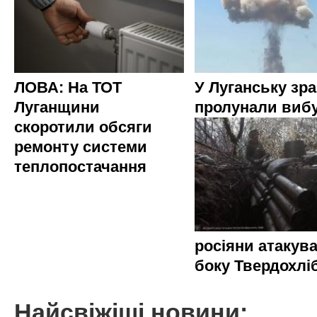
ЛОВА: На ТОТ
У Луганську зр
Луганщини
пролунали виб
скоротили обсяги
ремонту системи
теплопостачання
росіяни атакува
боку Твердохлі
Найсвіжіші новини: