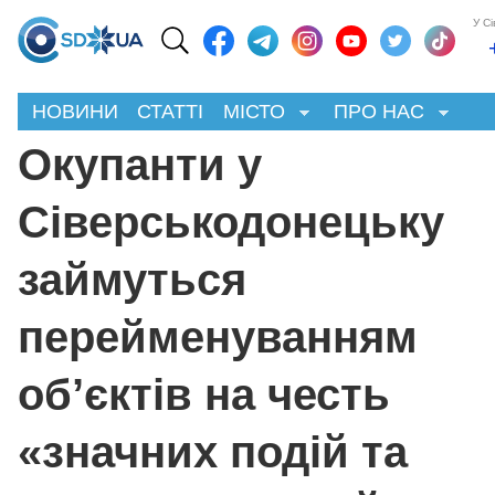
У С
НОВИНИ
СТАТТІ
МІСТО
ПРО НАС
Окупанти у
Сіверськодонецьку
займуться
перейменуванням
об’єктів на честь
«значних подій та