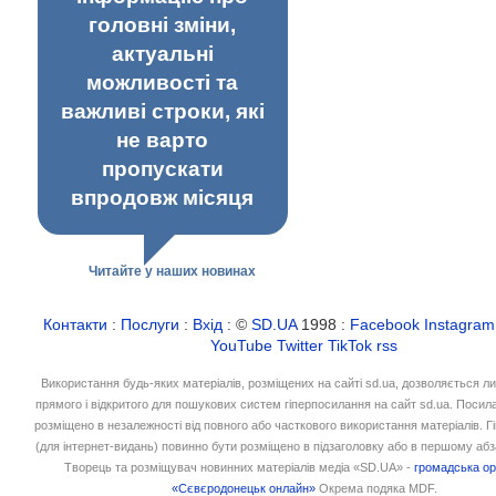
головні зміни,
актуальні
можливості та
важливі строки, які
не варто
пропускати
впродовж місяця
Читайте у наших новинах
Контакти
:
Послуги
:
Вхід
: ©
SD.UA
1998 :
Facebook
Instagram
YouTube
Twitter
TikTok
rss
Використання будь-яких матеріалів, розміщених на сайті sd.ua, дозволяється л
прямого і відкритого для пошукових систем гіперпосилання на сайт sd.ua. Посил
розміщено в незалежності від повного або часткового використання матеріалів. 
(для інтернет-видань) повинно бути розміщено в підзаголовку або в першому абз
Творець та розміщувач новинних матеріалів медіа «SD.UA» -
громадська ор
«Сєвєродонецьк онлайн»
Окрема подяка MDF.