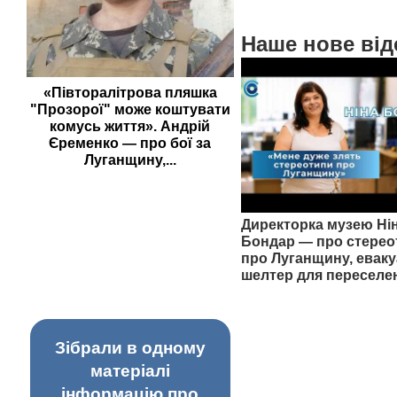
Наше нове від
«Півторалітрова пляшка
"Прозорої" може коштувати
комусь життя». Андрій
Єременко — про бої за
Луганщину,...
Директорка музею Ні
Бондар — про стерео
про Луганщину, еваку
шелтер для переселе
Зібрали в одному
матеріалі
інформацію про