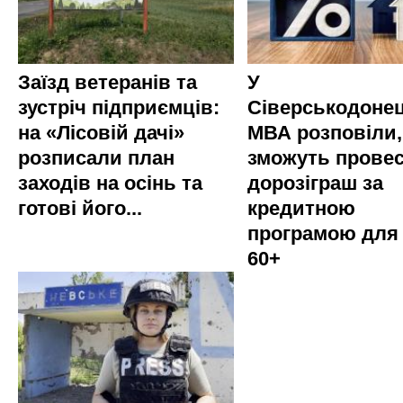
Заїзд ветеранів та
У
зустріч підприємців:
Сіверськодонец
на «Лісовій дачі»
МВА розповіли,
розписали план
зможуть прове
заходів на осінь та
дорозіграш за
готові його...
кредитною
програмою для
60+