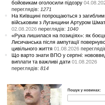
бойовикам оголосили підозру
04.08.20
переглядів:
1271
На Київщині попрощаються з загиблим
військовим з Луганщини Артуром Шма
02.08.2026
переглядів:
1040
«Рука лишилася на позиціях»: як боєць
Лисичанська після ампутації повернув
цивільного життя
01.08.2026
перегляді
Що варто знати ВПО у серпні: нововве
виплати та важливі дати
01.08.2026
переглядів:
814
Пошук у новинах: