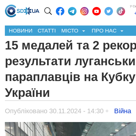
У С
НОВИНИ
СТАТТІ
МІСТО
ПРО НАС
15 медалей та 2 реко
результати луганськи
параплавців на Кубку
України
Опубліковано 30.11.2024 - 14:30
Війна