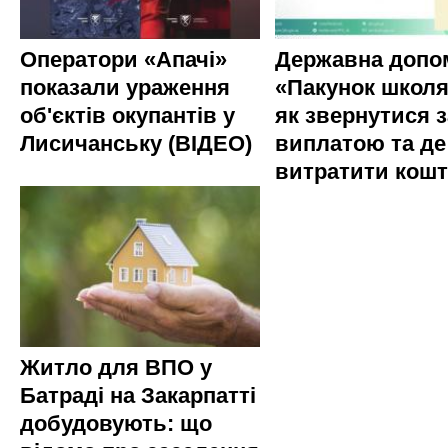
Оператори «Апачі»
Державна допо
показали ураження
«Пакунок школя
об'єктів окупантів у
як звернутися з
Лисичанську (ВІДЕО)
виплатою та де
витратити кош
Житло для ВПО у
Батраді на Закарпатті
добудовують: що