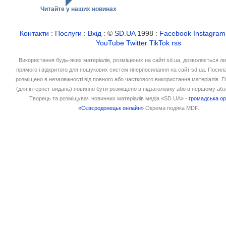
Читайте у наших новинах
Контакти
:
Послуги
:
Вхід
: ©
SD.UA
1998 :
Facebook
Instagram
YouTube
Twitter
TikTok
rss
Використання будь-яких матеріалів, розміщених на сайті sd.ua, дозволяється л
прямого і відкритого для пошукових систем гіперпосилання на сайт sd.ua. Посил
розміщено в незалежності від повного або часткового використання матеріалів. 
(для інтернет-видань) повинно бути розміщено в підзаголовку або в першому абз
Творець та розміщувач новинних матеріалів медіа «SD.UA» -
громадська ор
«Сєвєродонецьк онлайн»
Окрема подяка MDF.