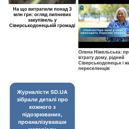
На що витратили понад 3
млн грн: огляд липневих
закупівель у
Сіверськодонецькій громаді
Олена Ніжельська: пр
втрату дому, рідний
Сіверськодонецьк і ж
переселенців
Журналісти SD.UA
зібрали деталі про
кожного з
підозрюваних,
проаналізувавши