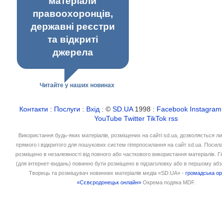
матеріали
правоохоронців,
державні реєстри
та відкриті
джерела
Читайте у наших новинах
Контакти
:
Послуги
:
Вхід
: ©
SD.UA
1998 :
Facebook
Instagram
YouTube
Twitter
TikTok
rss
Використання будь-яких матеріалів, розміщених на сайті sd.ua, дозволяється л
прямого і відкритого для пошукових систем гіперпосилання на сайт sd.ua. Посил
розміщено в незалежності від повного або часткового використання матеріалів. 
(для інтернет-видань) повинно бути розміщено в підзаголовку або в першому абз
Творець та розміщувач новинних матеріалів медіа «SD.UA» -
громадська ор
«Сєвєродонецьк онлайн»
Окрема подяка MDF.