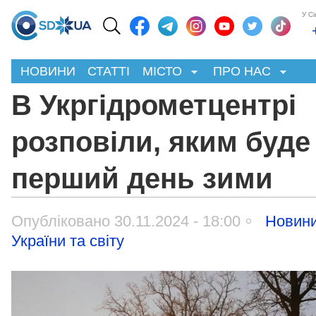
У С
НОВИНИ
СТАТТІ
МІСТО
ПРО НАС
В Укргідрометцентрі
розповіли, яким буде
перший день зими
Опубліковано 30.11.2024 - 18:00
Новин
України та світу