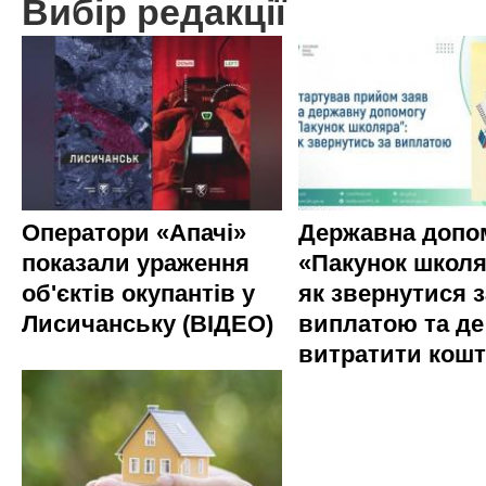
Вибір редакції
Оператори «Апачі»
Державна допо
показали ураження
«Пакунок школя
об'єктів окупантів у
як звернутися з
Лисичанську (ВІДЕО)
виплатою та де
витратити кош