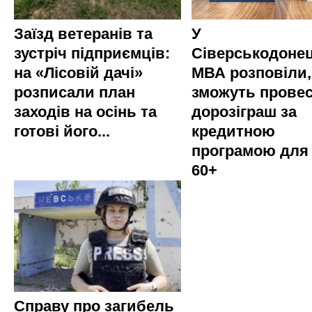
Заїзд ветеранів та
У
зустріч підприємців:
Сіверськодонец
на «Лісовій дачі»
МВА розповіли,
розписали план
зможуть прове
заходів на осінь та
дорозіграш за
готові його...
кредитною
програмою для
60+
Справу про загибель