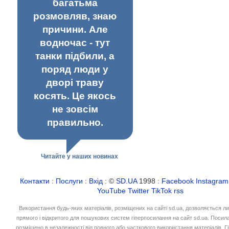
багатьма
розмовляв, знаю
причини. Але
водночас - тут
танки підбили, а
поряд люди у
дворі траву
косять. Це якось
не зовсім
правильно.
Читайте у наших новинах
Контакти
:
Послуги
:
Вхід
: ©
SD.UA
1998 :
Facebook
Instagram
YouTube
Twitter
TikTok
rss
Використання будь-яких матеріалів, розміщених на сайті sd.ua, дозволяється л
прямого і відкритого для пошукових систем гіперпосилання на сайт sd.ua. Посил
розміщено в незалежності від повного або часткового використання матеріалів. 