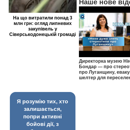
Наше нове від
На що витратили понад 3
млн грн: огляд липневих
закупівель у
Сіверськодонецькій громаді
Директорка музею Ні
Бондар — про стерео
про Луганщину, еваку
шелтер для переселе
Я розумію тих, хто
залишається,
попри активні
бойові дії, з