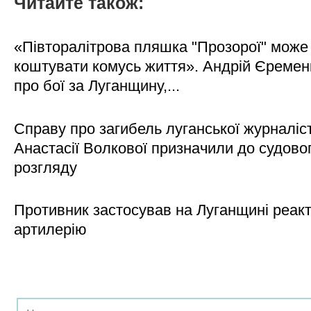
Читайте також:
«Півторалітрова пляшка "Прозорої" може
коштувати комусь життя». Андрій Єреме
про бої за Луганщину,...
Справу про загибель луганської журналіс
Анастасії Волкової призначили до судово
розгляду
Противник застосував на Луганщині реак
артилерію