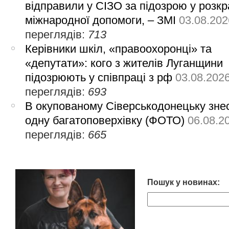
відправили у СІЗО за підозрою у розкр
міжнародної допомоги, – ЗМІ
03.08.202
переглядів:
713
Керівники шкіл, «правоохоронці» та
«депутати»: кого з жителів Луганщини
підозрюють у співпраці з рф
03.08.202
переглядів:
693
В окупованому Сіверськодонецьку зне
одну багатоповерхівку (ФОТО)
06.08.2
переглядів:
665
Пошук у новинах: