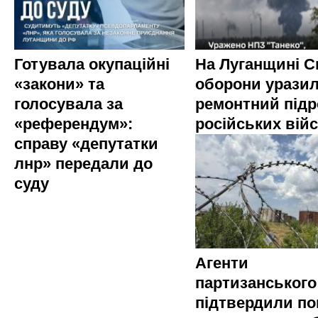
Готувала окупаційні
На Луганщині 
«закони» та
оборони урази
голосувала за
ремонтний підр
«референдум»:
російських вій
справу «депутатки
лнр» передали до
суду
Агенти
партизанського
підтвердили по