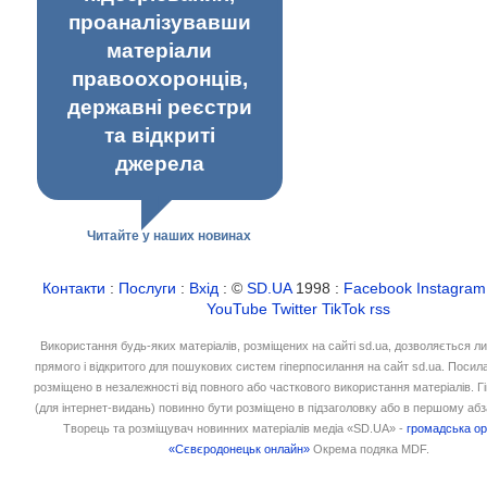
проаналізувавши
матеріали
правоохоронців,
державні реєстри
та відкриті
джерела
Читайте у наших новинах
Контакти
:
Послуги
:
Вхід
: ©
SD.UA
1998 :
Facebook
Instagram
YouTube
Twitter
TikTok
rss
Використання будь-яких матеріалів, розміщених на сайті sd.ua, дозволяється л
прямого і відкритого для пошукових систем гіперпосилання на сайт sd.ua. Посил
розміщено в незалежності від повного або часткового використання матеріалів. 
(для інтернет-видань) повинно бути розміщено в підзаголовку або в першому абз
Творець та розміщувач новинних матеріалів медіа «SD.UA» -
громадська ор
«Сєвєродонецьк онлайн»
Окрема подяка MDF.