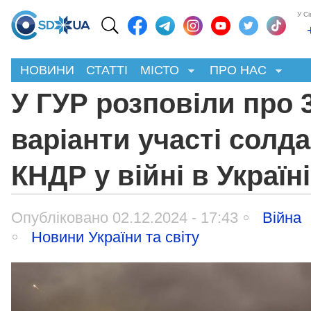
У С
НОВИНИ
СТАТТІ
МІСТО
ПРО НАС
У ГУР розповіли про 
варіанти участі солда
КНДР у війні в Україні
Опубліковано 02.12.2024 - 17:43
Війна
Новини України та світу