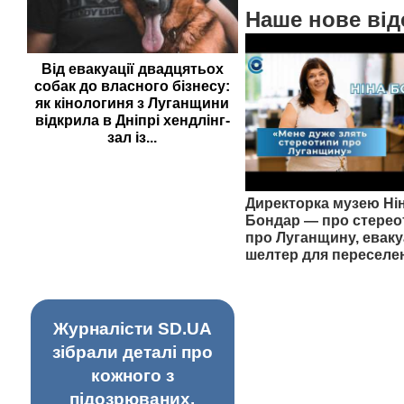
Наше нове від
Від евакуації двадцятьох
собак до власного бізнесу:
як кінологиня з Луганщини
відкрила в Дніпрі хендлінг-
зал із...
Директорка музею Ні
Бондар — про стерео
про Луганщину, еваку
шелтер для переселе
Журналісти SD.UA
зібрали деталі про
кожного з
підозрюваних,