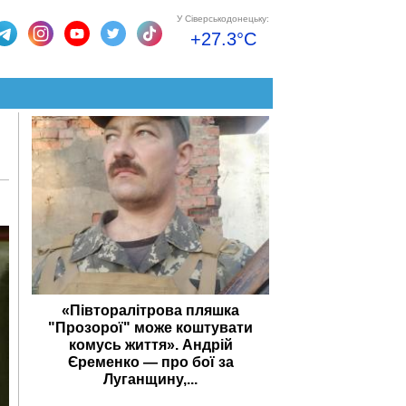
У Сіверськодонецьку:
+27.3°C
«Півторалітрова пляшка
"Прозорої" може коштувати
комусь життя». Андрій
Єременко — про бої за
Луганщину,...