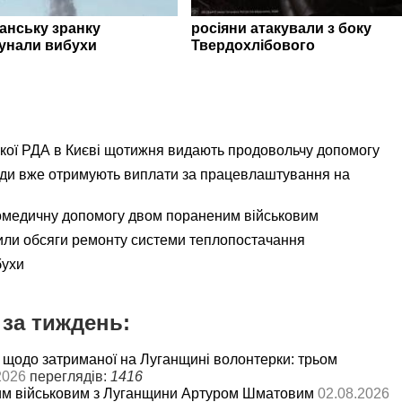
ганську зранку
росіяни атакували з боку
унали вибухи
Твердохлібового
ької РДА в Києві щотижня видають продовольчу допомогу
ади вже отримують виплати за працевлаштування на
омедичну допомогу двом пораненим військовим
ли обсяги ремонту системи теплопостачання
бухи
за тиждень:
 щодо затриманої на Луганщині волонтерки: трьом
2026
переглядів:
1416
им військовим з Луганщини Артуром Шматовим
02.08.2026