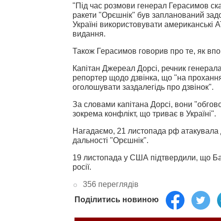
"Під час розмови генерал Герасимов ск
ракети "Орєшнік" був запланований задо
Україні використовувати американські A
видання.
Також Герасимов говорив про те, як вп
Капітан Джереал Дорсі, речник генерала 
репортер щодо дзвінка, що "на проханн
оголошувати заздалегідь про дзвінок".
За словами капітана Дорсі, вони "обгов
зокрема конфлікт, що триває в Україні".
Нагадаємо, 21 листопада рф атакувала
дальності "Орєшнік".
19 листопада у США підтвердили, що Ба
росії.
356 переглядів
Поділитись новиною