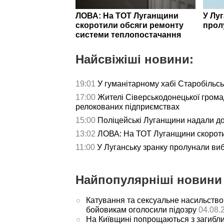
ЛОВА: На ТОТ Луганщини
У Лу
скоротили обсяги ремонту
прол
системи теплопостачання
Найсвіжіші новини:
19:01
У гуманітарному хабі Старобільс
17:00
Жителі Сіверськодонецької гром
релокованих підприємствах
15:00
Поліцейські Луганщини надали д
13:02
ЛОВА: На ТОТ Луганщини скороти
11:00
У Луганську зранку пролунали ви
Найпопулярніші новини 
Катування та сексуальне насильство
бойовикам оголосили підозру
04.08.
На Київщині попрощаються з загибл