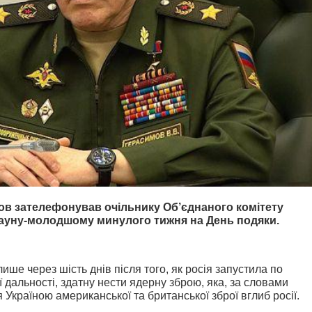
ов зателефонував очільнику Об’єднаного комітету
ауну-молодшому минулого тижня на День подяки.
ише через шість днів після того, як росія запустила по
ї дальності, здатну нести ядерну зброю, яка, за словами
 Україною американської та британської зброї вглиб росії.