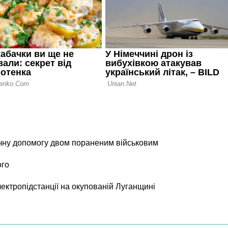
чну допомогу двом пораненим військовим
ого
лектропідстанції на окупованій Луганщині