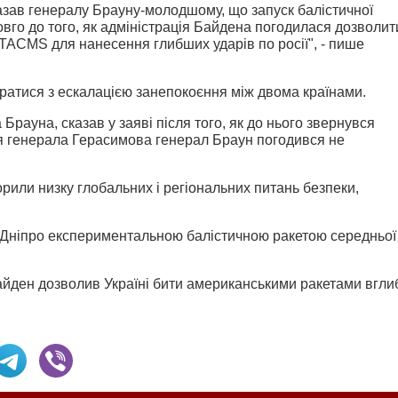
азав генералу Брауну-молодшому, що запуск балістичної
вго до того, як адміністрація Байдена погодилася дозволит
TACMS для нанесення глибших ударів по росії", - пише
оратися з ескалацією занепокоєння між двома країнами.
Брауна, сказав у заяві після того, як до нього звернувся
я генерала Герасимова генерал Браун погодився не
орили низку глобальних і регіональних питань безпеки,
 Дніпро експериментальною балістичною ракетою середньої
йден дозволив Україні бити американськими ракетами вгли