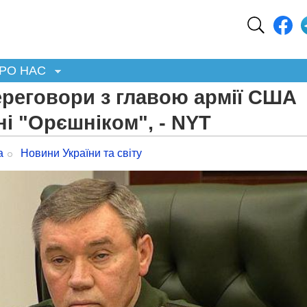
РО НАС
ереговори з главою армії США
ні "Орєшніком", - NYT
а
Новини України та світу