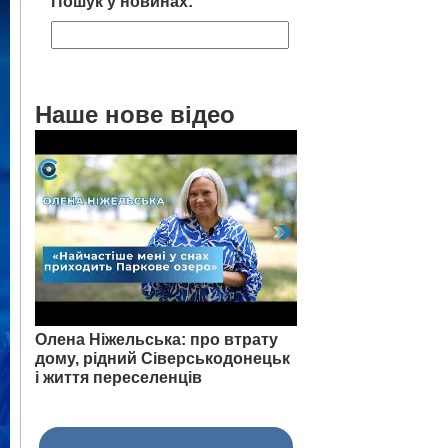
Пошук у новинах:
Наше нове відео
Олена Ніжельська: про втрату
дому, рідний Сіверськодонецьк
і життя переселенців