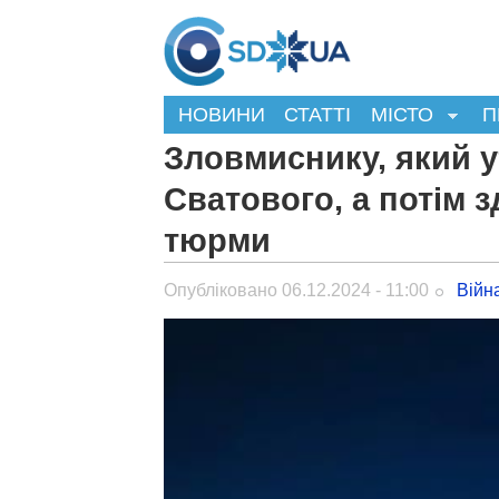
НОВИНИ
СТАТТІ
МІСТО
П
Зловмиснику, який у
Сватового, а потім з
тюрми
Опубліковано 06.12.2024 - 11:00
Війн