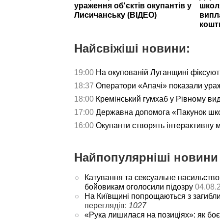
ураження об'єктів окупантів у
школ
Лисичанську (ВІДЕО)
випл
кошт
Найсвіжіші новини:
19:00
На окупованій Луганщині фіксуют
18:37
Оператори «Апачі» показали ураж
18:00
Кремінський гумхаб у Рівному ви
17:00
Державна допомога «Пакунок школ
16:00
Окупанти створять інтерактивну 
Найпопулярніші новини 
Катування та сексуальне насильство
бойовикам оголосили підозру
04.08.
На Київщині попрощаються з загибл
переглядів:
1027
«Рука лишилася на позиціях»: як боє