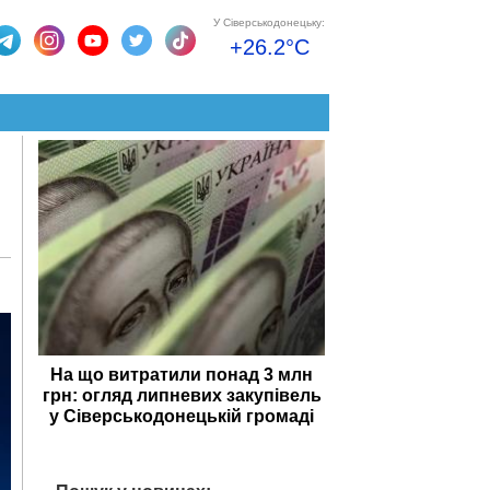
У Сіверськодонецьку:
+26.2°C
На що витратили понад 3 млн
грн: огляд липневих закупівель
у Сіверськодонецькій громаді