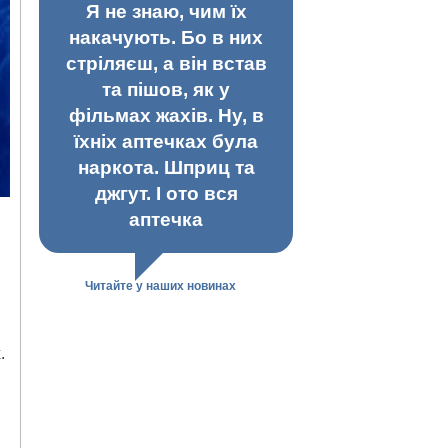
Я не знаю, чим їх
накачують. Бо в них
стріляєш, а він встав
та пішов, як у
фільмах жахів. Ну, в
їхніх аптечках була
наркота. Шприц та
джгут. І ото вся
аптечка
Читайте у наших новинах
.