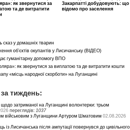
яра»: як звернутися за
Закарпатті добудовують: що
атою та де витратити
відомо про заселення
и
ь сказ у домашніх тварин
ення об'єктів окупантів у Лисичанську (ВІДЕО)
дає гуманітарну допомогу ВПО
яра»: як звернутися за виплатою та де витратити кошти
мапу «місць народної скорботи» на Луганщині
за тиждень:
 щодо затриманої на Луганщині волонтерки: трьом
2026
переглядів:
1037
им військовим з Луганщини Артуром Шматовим
02.08.2026
ць із Лисичанська після ампутації повернувся до цивільного