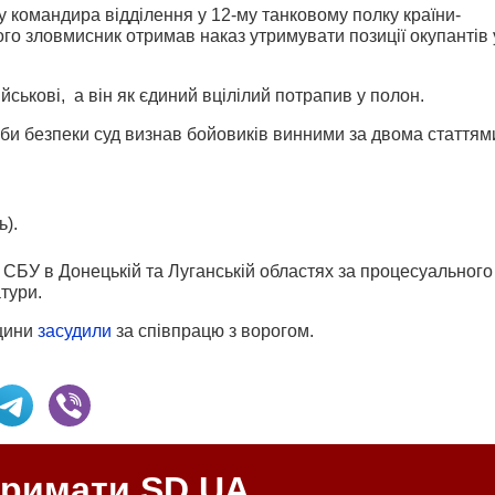
 командира відділення у 12-му танковому полку країни-
ого зловмисник отримав наказ утримувати позиції окупантів 
ійськові, а він як єдиний вцілілий потрапив у полон.
жби безпеки суд визнав бойовиків винними за двома статтям
ь).
 СБУ в Донецькій та Луганській областях за процесуального
тури.
нщини
засудили
за співпрацю з ворогом.
тримати SD.UA