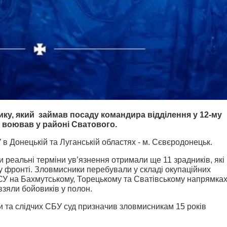
ку, який займав посаду командира відділення у 12-му
 воював у районі Сватового.
в Донецькій та Луганській областях - м. Сєвєродонецьк.
 реальні терміни ув’язнення отримали ще 11 зрадників, які
 фронті. Зловмисники перебували у складі окупаційних
СУ на Бахмутському, Торецькому та Сватівському напрямках
взяли бойовиків у полон.
и та слідчих СБУ суд призначив зловмисникам 15 років