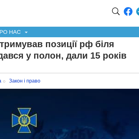
РО НАС
тримував позиції рф біля
дався у полон, дали 15 років
а
Закон і право