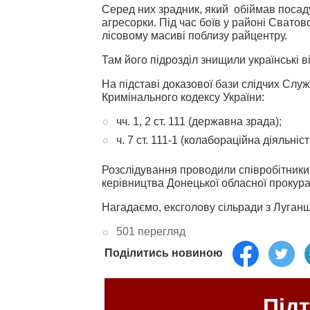
Серед них зрадник, який обіймав посаду
агресорки. Під час боїв у районі Сватов
лісовому масиві поблизу райцентру.
Там його підрозділ знищили українські в
На підставі доказової бази слідчих Слу
Кримінального кодексу України:
чч. 1, 2 ст. 111 (державна зрада);
ч. 7 ст. 111-1 (колабораційна діяльніст
Розслідування проводили співробітники
керівництва Донецької обласної прокура
Нагадаємо, ексголову сільради з Луга
501 перегляд
Поділитись новиною
Під