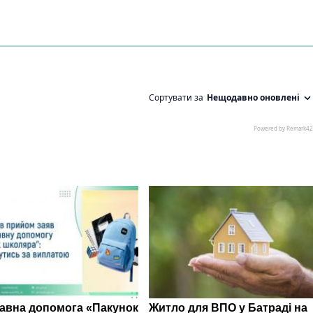
авна допомога «Пакунок
Житло для ВПО у Батраді на