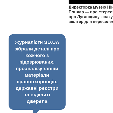
Директорка музею Ні
Бондар — про стерео
про Луганщину, еваку
шелтер для переселе
Журналісти SD.UA
зібрали деталі про
кожного з
підозрюваних,
проаналізувавши
матеріали
правоохоронців,
державні реєстри
та відкриті
джерела