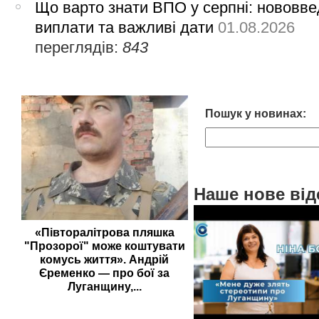
Що варто знати ВПО у серпні: нововве
виплати та важливі дати
01.08.2026
переглядів:
843
Пошук у новинах:
Наше нове від
«Півторалітрова пляшка
"Прозорої" може коштувати
комусь життя». Андрій
Єременко — про бої за
Луганщину,...