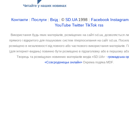
Читайте у наших новинах
Контакти
:
Послуги
:
Вхід
: ©
SD.UA
1998 :
Facebook
Instagram
YouTube
Twitter
TikTok
rss
Використання будь-яких матеріалів, розміщених на сайті sd.ua, дозволяється л
прямого і відкритого для пошукових систем гіперпосилання на сайт sd.ua. Посил
розміщено в незалежності від повного або часткового використання матеріалів. 
(для інтернет-видань) повинно бути розміщено в підзаголовку або в першому абз
Творець та розміщувач новинних матеріалів медіа «SD.UA» -
громадська ор
«Сєвєродонецьк онлайн»
Окрема подяка MDF.