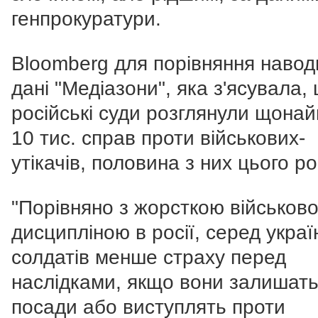
генпрокуратури.
Bloomberg для порівняння навод
дані "Медіазони", яка з'ясувала,
російські суди розглянули щона
10 тис. справ проти військових-
утікачів, половина з них цього ро
"Порівняно з жорсткою військов
дисципліною в росії, серед украї
солдатів менше страху перед
наслідками, якщо вони залишать
посади або виступлять проти