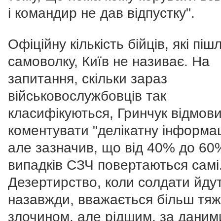
і командир не дав відпустку".
Офіційну кількість бійців, які піш
самоволку, Київ не називає. На
запитання, скільки зараз
військовослужбовців так
класифікуються, Гринчук відмов
коментувати "делікатну інформац
але зазначив, що від 40% до 60%
випадків СЗЧ повертаються самі
Дезертирство, коли солдати йду
назавжди, вважається більш тя
злочином, але рідшим, за даним