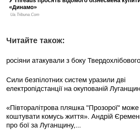
Читайте також:
росіяни атакували з боку Твердохлібовог
Сили безпілотних систем уразили дві
електропідстанції на окупованій Луганщи
«Півторалітрова пляшка "Прозорої" може
коштувати комусь життя». Андрій Єреме
про бої за Луганщину,...