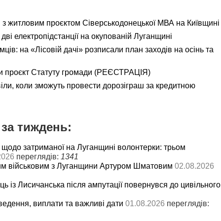
я з житловим проєктом Сіверськодонецької МВА на Київщині
дві електропідстанції на окупованій Луганщині
ємців: на «Лісовій дачі» розписали план заходів на осінь та
и проєкт Статуту громади (РЕЄСТРАЦІЯ)
іли, коли зможуть провести дорозіграш за кредитною
за тиждень:
 щодо затриманої на Луганщині волонтерки: трьом
2026
переглядів:
1341
им військовим з Луганщини Артуром Шматовим
02.08.2026
ць із Лисичанська після ампутації повернувся до цивільного
ведення, виплати та важливі дати
01.08.2026
переглядів: