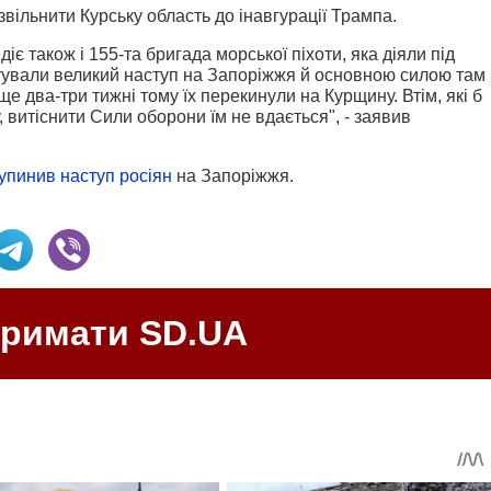
вільнити Курську область до інавгурації Трампа.
діє також і 155-та бригада морської піхоти, яка діяли під
тували великий наступ на Запоріжжя й основною силою там
ще два-три тижні тому їх перекинули на Курщину. Втім, які б
 витіснити Сили оборони їм не вдається", - заявив
упинив наступ росіян
на Запоріжжя.
тримати SD.UA