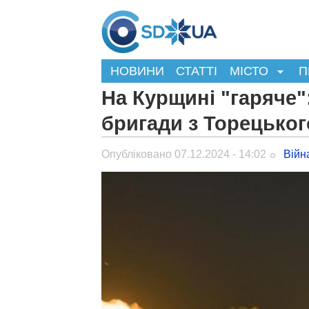
НОВИНИ
СТАТТІ
МІСТО
П
На Курщині "гаряче"
бригади з Торецьког
Опубліковано 07.12.2024 - 14:02
Війн