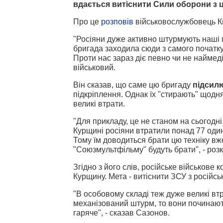
вдається витіснити Сили оборони з 
Про це
розповів
військовослужбовець К
"Росіяни дуже активно штурмують наші 
бригада заходила сюди з самого початку
Проти нас зараз діє певно чи не наймеді
військовий.
Він сказав, що саме цю бригаду
підсил
підкріплення. Однак їх "стирають" щодн
великі втрати.
"Для прикладу, це не станом на сьогодні
Курщині росіяни втратили понад 77 одини
Тому їм доводиться брати цю техніку вж
"Союзмультфільму" будуть брати", - роз
Згідно з його слів, російське військове
Курщину. Мета - витіснити ЗСУ з російсь
"В особовому складі теж дуже великі вт
механізований штурм, то вони починают
гаряче", - сказав Сазонов.