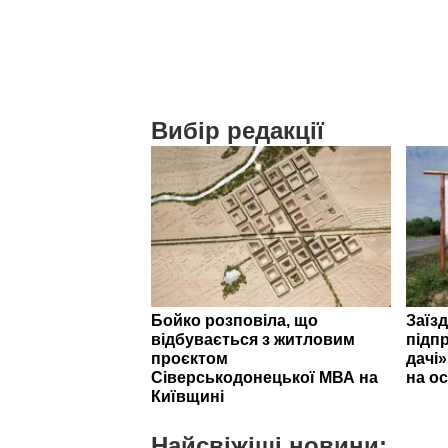
Вибір редакції
Бойко розповіла, що
Заїзд
відбувається з житловим
підпр
проєктом
дачі
Сіверськодонецької МВА на
на ос
Київщині
Найсвіжіші новини: