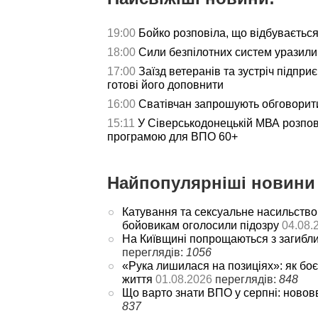
19:00
Бойко розповіла, що відбуваєтьс
18:00
Сили безпілотних систем уразили 
17:00
Заїзд ветеранів та зустріч підпри
готові його доповнити
16:00
Сватівчан запрошують обговорит
15:11
У Сіверськодонецькій МВА розпов
програмою для ВПО 60+
Найпопулярніші новини 
Катування та сексуальне насильство
бойовикам оголосили підозру
04.08.
На Київщині попрощаються з загибл
переглядів:
1056
«Рука лишилася на позиціях»: як боє
життя
01.08.2026
переглядів:
848
Що варто знати ВПО у серпні: новов
837