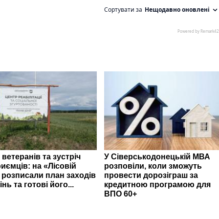
 ветеранів та зустріч
У Сіверськодонецькій МВА
иємців: на «Лісовій
розповіли, коли зможуть
» розписали план заходів
провести дорозіграш за
інь та готові його...
кредитною програмою для
ВПО 60+