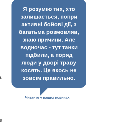
Я розумію тих, хто
залишається, попри
активні бойові дії, з
багатьма розмовляв,
знаю причини. Але
водночас - тут танки
підбили, а поряд
люди у дворі траву
косять. Це якось не
а.
зовсім правильно.
Читайте у наших новинах
же