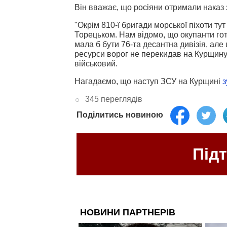
Він вважає, що росіяни отримали наказ з
"Окрім 810-ї бригади морської піхоти тут 
Торецьком. Нам відомо, що окупанти го
мала б бути 76-та десантна дивізія, але 
ресурси ворог не перекидав на Курщину,
військовий.
Нагадаємо, що наступ ЗСУ на Курщині
з
345 переглядів
Поділитись новиною
Під