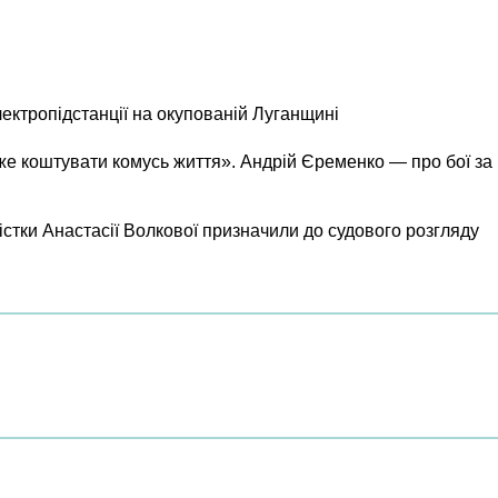
лектропідстанції на окупованій Луганщині
же коштувати комусь життя». Андрій Єременко — про бої за
істки Анастасії Волкової призначили до судового розгляду