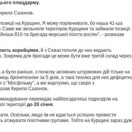
цього плацдарму.
ирило Сазонов.
позиції на Курщині. Я можу порівнювати, бо наша 41-ша
. Саме ми звільняли територію Курщини та займали позиції.
йніша 810-та бригада морської піхоти росіян", - розказав
юють корейцями,
й з Севастополя до них кидають
я. Зокрема для бригади це може бути вже третій склад через
, а було раніше, з початку активних штурмових дій тільки на
ць бронетехніки за 5 днів, а така техніка для них дефіцитн
е з "Мосфільму", а ми жартуємо, що скоро з
казав Кирило Сазонов.
 командування перекидає найбоєздатніші підрозділи на
кої території
до 20 січня
.
рати. Оскільки, якщо їм не вдається успішно провести
ь атакувати піхотними групами. Тобто на Курщині зараз ду