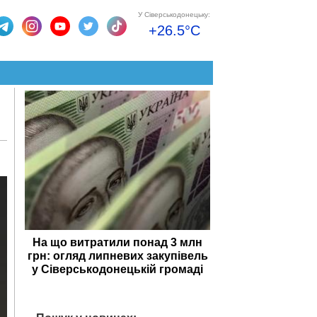
У Сіверськодонецьку:
+26.5°C
На що витратили понад 3 млн
грн: огляд липневих закупівель
у Сіверськодонецькій громаді