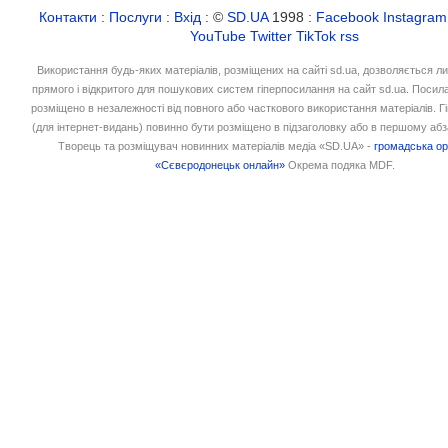
Контакти
:
Послуги
:
Вхід
: ©
SD.UA
1998 :
Facebook
Instagram
YouTube
Twitter
TikTok
rss
Використання будь-яких матеріалів, розміщених на сайті sd.ua, дозволяється л
прямого і відкритого для пошукових систем гіперпосилання на сайт sd.ua. Посил
розміщено в незалежності від повного або часткового використання матеріалів. 
(для інтернет-видань) повинно бути розміщено в підзаголовку або в першому абз
Творець та розміщувач новинних матеріалів медіа «SD.UA» -
громадська ор
«Сєвєродонецьк онлайн»
Окрема подяка MDF.