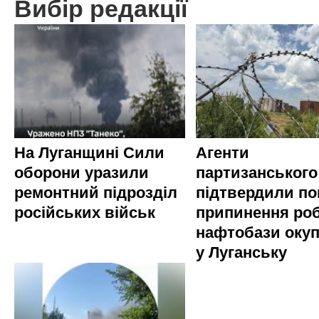
Вибір редакції
На Луганщині Сили
Агенти
оборони уразили
партизанського
ремонтний підрозділ
підтвердили по
російських військ
припинення ро
нафтобази окуп
у Луганську