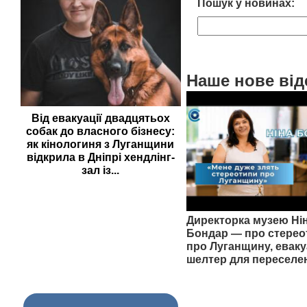
Пошук у новинах:
Наше нове від
Від евакуації двадцятьох
собак до власного бізнесу:
як кінологиня з Луганщини
відкрила в Дніпрі хендлінг-
зал із...
Директорка музею Ні
Бондар — про стерео
про Луганщину, еваку
шелтер для переселе