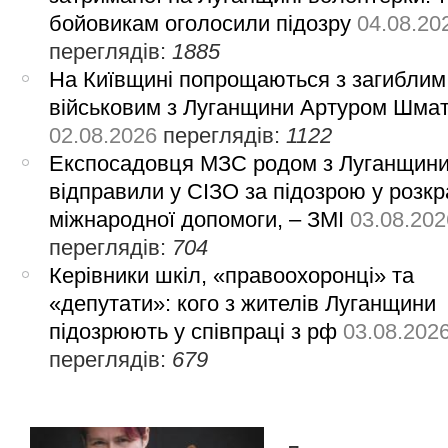
бойовикам оголосили підозру
04.08.20
переглядів:
1885
На Київщині попрощаються з загиблим
військовим з Луганщини Артуром Шма
02.08.2026
переглядів:
1122
Експосадовця МЗС родом з Луганщин
відправили у СІЗО за підозрою у розкр
міжнародної допомоги, – ЗМІ
03.08.202
переглядів:
704
Керівники шкіл, «правоохоронці» та
«депутати»: кого з жителів Луганщини
підозрюють у співпраці з рф
03.08.202
переглядів:
679