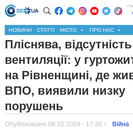
У С
НОВИНИ
СТАТТІ
МІСТО
ПРО НАС
Пліснява, відсутність
вентиляції: у гуртожи
на Рівненщині, де жи
ВПО, виявили низку
порушень
Опубліковано 08.12.2024 - 17:30
Війна