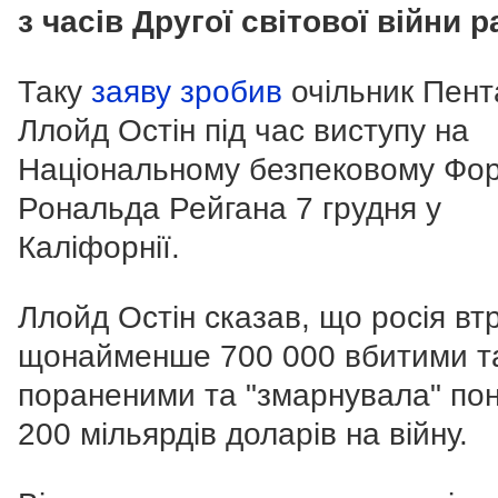
з часів Другої світової війни р
Таку
заяву зробив
очільник Пент
Ллойд Остін під час
виступу на
Національному безпековому Фор
Рональда Рейгана 7 грудня у
Каліфорнії.
Ллойд Остін сказав, що росія вт
щонайменше 700 000 вбитими т
пораненими та "змарнувала" по
200 мільярдів доларів на війну.