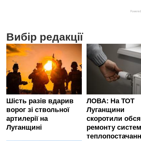
Вибір редакції
Шість разів вдарив
ЛОВА: На ТОТ
ворог зі ствольної
Луганщини
артилерії на
скоротили обся
Луганщині
ремонту систе
теплопостачан