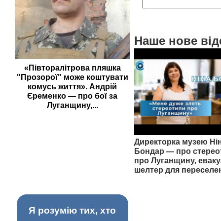
Наше нове від
«Півторалітрова пляшка
"Прозорої" може коштувати
комусь життя». Андрій
Єременко — про бої за
Луганщину,...
Директорка музею Ні
Бондар — про стерео
про Луганщину, еваку
шелтер для переселе
Я розумію тих, хто