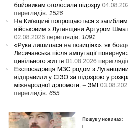
бойовикам оголосили підозру
04.08.20
переглядів:
1526
На Київщині попрощаються з загиблим
військовим з Луганщини Артуром Шма
02.08.2026
переглядів:
1091
«Рука лишилася на позиціях»: як боєць
Лисичанська після ампутації повернув
цивільного життя
01.08.2026
перегляді
Експосадовця МЗС родом з Луганщин
відправили у СІЗО за підозрою у розкр
міжнародної допомоги, – ЗМІ
03.08.202
переглядів:
655
Пошук у новинах: