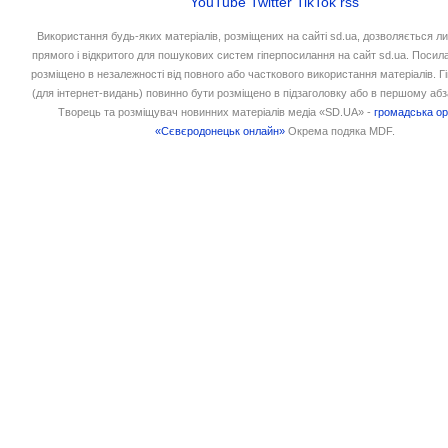
YouTube
Twitter
TikTok
rss
Використання будь-яких матеріалів, розміщених на сайті sd.ua, дозволяється л
прямого і відкритого для пошукових систем гіперпосилання на сайт sd.ua. Посил
розміщено в незалежності від повного або часткового використання матеріалів. 
(для інтернет-видань) повинно бути розміщено в підзаголовку або в першому абз
Творець та розміщувач новинних матеріалів медіа «SD.UA» -
громадська ор
«Сєвєродонецьк онлайн»
Окрема подяка MDF.