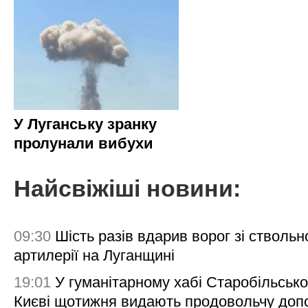
У Луганську зранку
пролунали вибухи
Найсвіжіші новини:
09:30
Шість разів вдарив ворог зі ствольн
артилерії на Луганщині
19:01
У гуманітарному хабі Старобільсько
Києві щотижня видають продовольчу доп