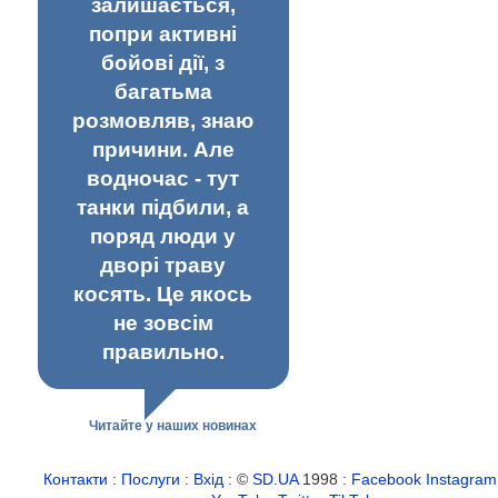
залишається,
попри активні
бойові дії, з
багатьма
розмовляв, знаю
причини. Але
водночас - тут
танки підбили, а
поряд люди у
дворі траву
косять. Це якось
не зовсім
правильно.
Читайте у наших новинах
Контакти
:
Послуги
:
Вхід
: ©
SD.UA
1998 :
Facebook
Instagram