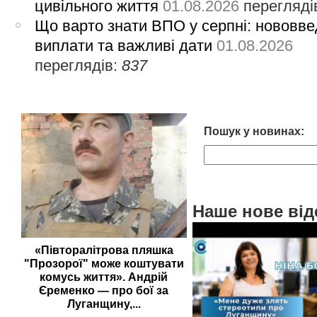
цивільного життя
01.08.2026
перегляді
Що варто знати ВПО у серпні: нововве
виплати та важливі дати
01.08.2026
переглядів:
837
Пошук у новинах:
Наше нове від
«Півторалітрова пляшка
"Прозорої" може коштувати
комусь життя». Андрій
Єременко — про бої за
Луганщину,...