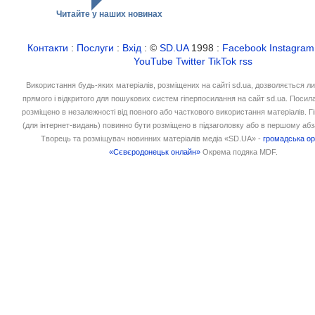
Читайте у наших новинах
Контакти
:
Послуги
:
Вхід
: ©
SD.UA
1998 :
Facebook
Instagram
YouTube
Twitter
TikTok
rss
Використання будь-яких матеріалів, розміщених на сайті sd.ua, дозволяється л
прямого і відкритого для пошукових систем гіперпосилання на сайт sd.ua. Посил
розміщено в незалежності від повного або часткового використання матеріалів. 
(для інтернет-видань) повинно бути розміщено в підзаголовку або в першому абз
Творець та розміщувач новинних матеріалів медіа «SD.UA» -
громадська ор
«Сєвєродонецьк онлайн»
Окрема подяка MDF.