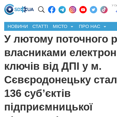
У С
НОВИНИ
СТАТТІ
МІСТО
ПРО НАС
У лютому поточного 
власниками електро
ключів від ДПІ у м.
Сєвєродонецьку ста
136 суб’єктів
підприємницької