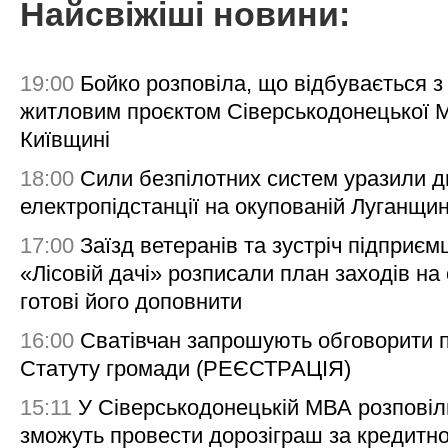
Найсвіжіші новини:
19:00
Бойко розповіла, що відбувається з
житловим проєктом Сіверськодонецької 
Київщині
18:00
Сили безпілотних систем уразили д
електропідстанції на окупованій Луганщи
17:00
Заїзд ветеранів та зустріч підприємц
«Лісовій дачі» розписали план заходів на 
готові його доповнити
16:00
Сватівчан запрошують обговорити 
Статуту громади (РЕЄСТРАЦІЯ)
15:11
У Сіверськодонецькій МВА розповіл
зможуть провести дорозіграш за кредитн