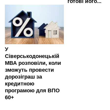
готові його...
У
Сіверськодонецькій
МВА розповіли, коли
зможуть провести
дорозіграш за
кредитною
програмою для ВПО
60+