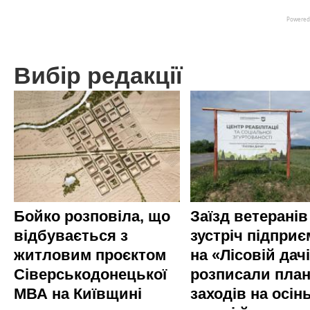
Вибір редакції
Бойко розповіла, що
Заїзд ветеранів
відбувається з
зустріч підприє
житловим проєктом
на «Лісовій дач
Сіверськодонецької
розписали пла
МВА на Київщині
заходів на осінь