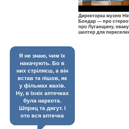
Директорка музею Ні
Бондар — про стерео
про Луганщину, еваку
шелтер для переселе
Я не знаю, чим їх
накачують. Бо в
них стріляєш, а він
встав та пішов, як
у фільмах жахів.
Ну, в їхніх аптечках
була наркота.
Шприц та джгут. І
ото вся аптечка