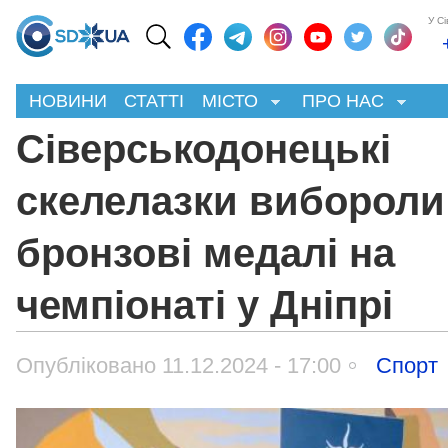
У С
НОВИНИ
СТАТТІ
МІСТО
ПРО НАС
Сіверськодонецькі
скелелазки вибороли
бронзові медалі на
чемпіонаті у Дніпрі
Опубліковано 11.12.2024 - 17:00
Спорт