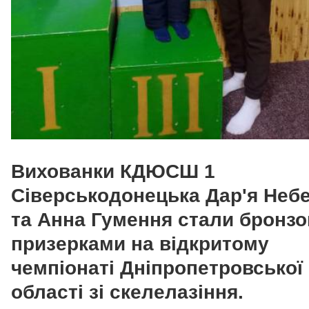
Вихованки КДЮСШ 1
Сіверськодонецька Дар'я Неб
та Анна Гумення стали бронз
призерками на відкритому
чемпіонаті Дніпропетровської
області зі скелелазіння.