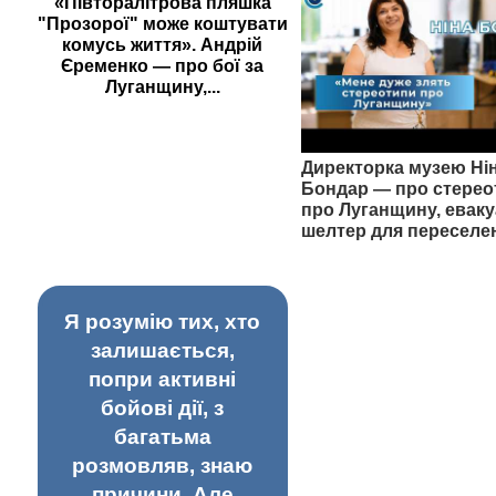
«Півторалітрова пляшка
"Прозорої" може коштувати
комусь життя». Андрій
Єременко — про бої за
Луганщину,...
Директорка музею Ні
Бондар — про стерео
про Луганщину, еваку
шелтер для переселе
Я розумію тих, хто
залишається,
попри активні
бойові дії, з
багатьма
розмовляв, знаю
причини. Але