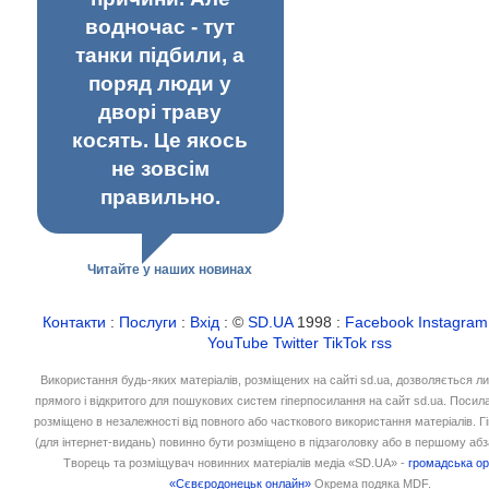
водночас - тут
танки підбили, а
поряд люди у
дворі траву
косять. Це якось
не зовсім
правильно.
Читайте у наших новинах
Контакти
:
Послуги
:
Вхід
: ©
SD.UA
1998 :
Facebook
Instagram
YouTube
Twitter
TikTok
rss
Використання будь-яких матеріалів, розміщених на сайті sd.ua, дозволяється л
прямого і відкритого для пошукових систем гіперпосилання на сайт sd.ua. Посил
розміщено в незалежності від повного або часткового використання матеріалів. 
(для інтернет-видань) повинно бути розміщено в підзаголовку або в першому абз
Творець та розміщувач новинних матеріалів медіа «SD.UA» -
громадська ор
«Сєвєродонецьк онлайн»
Окрема подяка MDF.