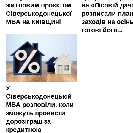
житловим проєктом
на «Лісовій дач
Сіверськодонецької
розписали пла
МВА на Київщині
заходів на осінь
готові його...
У
Сіверськодонецькій
МВА розповіли, коли
зможуть провести
дорозіграш за
кредитною