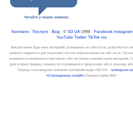
Читайте у наших новинах
Контакти
:
Послуги
:
Вхід
: ©
SD.UA
1998 :
Facebook
Instagram
YouTube
Twitter
TikTok
rss
Використання будь-яких матеріалів, розміщених на сайті sd.ua, дозволяється л
прямого і відкритого для пошукових систем гіперпосилання на сайт sd.ua. Посил
розміщено в незалежності від повного або часткового використання матеріалів. 
(для інтернет-видань) повинно бути розміщено в підзаголовку або в першому абз
Творець та розміщувач новинних матеріалів медіа «SD.UA» -
громадська ор
«Сєвєродонецьк онлайн»
Окрема подяка MDF.