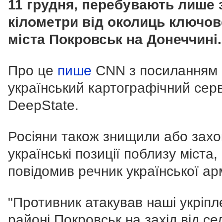
11 грудня, перебувають лише 
кілометри від околиць ключов
міста Покровськ на Донеччині.
Про це
пише
CNN з посиланням 
український картографічний серв
DeepState.
Росіяни також знищили або зах
українські позиції поблизу міста,
повідомив речник української арм
"Противник атакував наші укріпл
районі Покровськ на захід від се