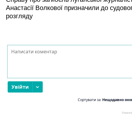
Анастасії Волкової призначили до судово
розгляду