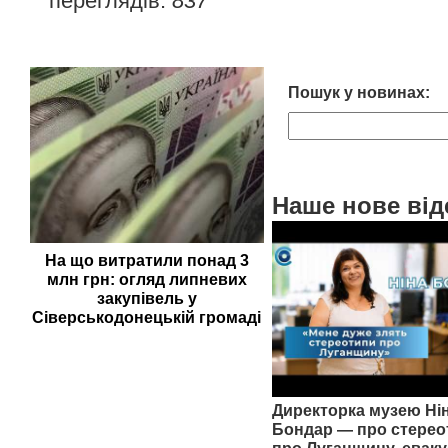
переглядів:
837
Пошук у новинах:
Наше нове від
На що витратили понад 3
млн грн: огляд липневих
закупівель у
Сіверськодонецькій громаді
Директорка музею Ні
Бондар — про стерео