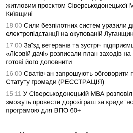
житловим проєктом Сіверськодонецької 
Київщині
18:00
Сили безпілотних систем уразили д
електропідстанції на окупованій Луганщи
17:00
Заїзд ветеранів та зустріч підприємц
«Лісовій дачі» розписали план заходів на 
готові його доповнити
16:00
Сватівчан запрошують обговорити 
Статуту громади (РЕЄСТРАЦІЯ)
15:11
У Сіверськодонецькій МВА розповіл
зможуть провести дорозіграш за кредитн
програмою для ВПО 60+