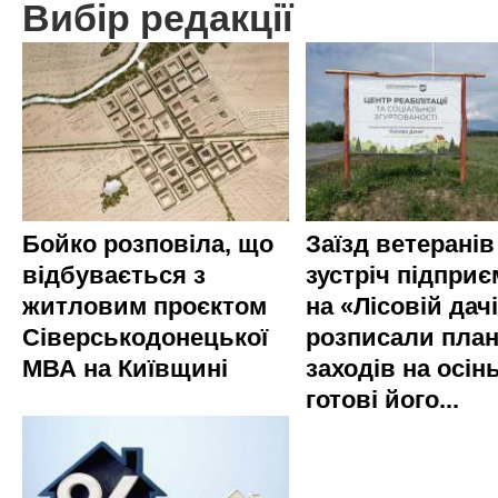
Вибір редакції
Бойко розповіла, що
Заїзд ветеранів
відбувається з
зустріч підприє
житловим проєктом
на «Лісовій дач
Сіверськодонецької
розписали пла
МВА на Київщині
заходів на осінь
готові його...