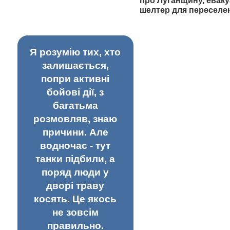
про Луганщину, еваку
шелтер для переселе
Я розумію тих, хто
залишається,
попри активні
бойові дії, з
багатьма
розмовляв, знаю
причини. Але
водночас - тут
танки підбили, а
поряд люди у
дворі траву
косять. Це якось
не зовсім
правильно.