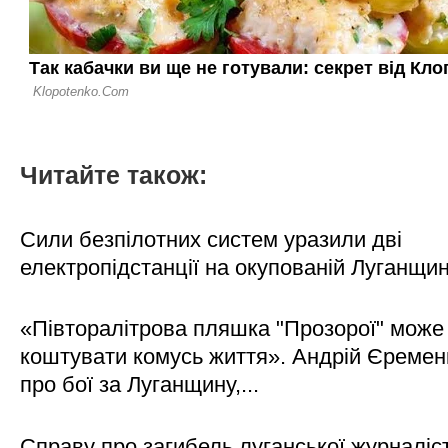
Читайте також:
Сили безпілотних систем уразили дві
електропідстанції на окупованій Луганщи
«Півторалітрова пляшка "Прозорої" може
коштувати комусь життя». Андрій Єреме
про бої за Луганщину,...
Справу про загибель луганської журналіс