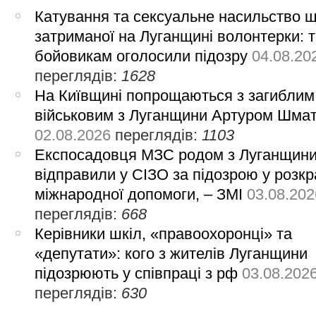
Катування та сексуальне насильство 
затриманої на Луганщині волонтерки: 
бойовикам оголосили підозру
04.08.20
переглядів:
1628
На Київщині попрощаються з загиблим
військовим з Луганщини Артуром Шма
02.08.2026
переглядів:
1103
Експосадовця МЗС родом з Луганщин
відправили у СІЗО за підозрою у розкр
міжнародної допомоги, – ЗМІ
03.08.202
переглядів:
668
Керівники шкіл, «правоохоронці» та
«депутати»: кого з жителів Луганщини
підозрюють у співпраці з рф
03.08.202
переглядів:
630