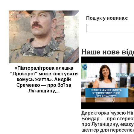
Пошук у новинах:
Наше нове від
«Півторалітрова пляшка
"Прозорої" може коштувати
комусь життя». Андрій
Єременко — про бої за
Луганщину,...
Директорка музею Ні
Бондар — про стерео
про Луганщину, еваку
шелтер для переселе