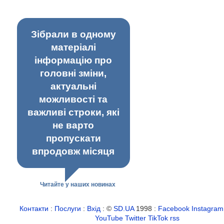
Зібрали в одному
матеріалі
інформацію про
головні зміни,
актуальні
можливості та
важливі строки, які
не варто
пропускати
впродовж місяця
Читайте у наших новинах
Контакти
:
Послуги
:
Вхід
: ©
SD.UA
1998 :
Facebook
Instagram
YouTube
Twitter
TikTok
rss