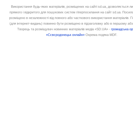
Використання будь-яких матеріалів, розміщених на сайті sd.ua, дозволяється л
прямого і відкритого для пошукових систем гіперпосилання на сайт sd.ua. Посил
розміщено в незалежності від повного або часткового використання матеріалів. 
(для інтернет-видань) повинно бути розміщено в підзаголовку або в першому абз
Творець та розміщувач новинних матеріалів медіа «SD.UA» -
громадська ор
«Сєвєродонецьк онлайн»
Окрема подяка MDF.