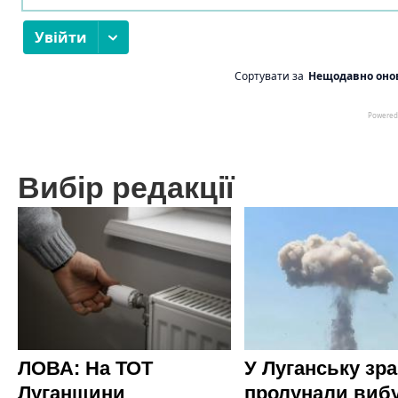
Вибір редакції
ЛОВА: На ТОТ
У Луганську зр
Луганщини
пролунали виб