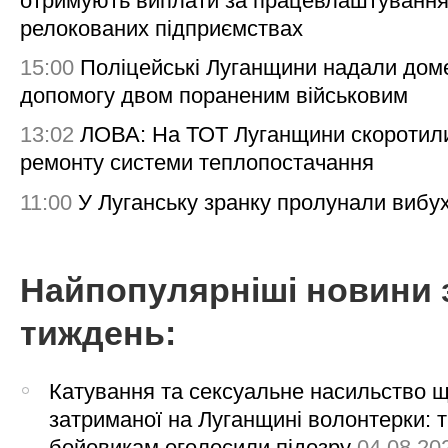
отримують виплати за працевлаштування
релокованих підприємствах
15:00
Поліцейські Луганщини надали дом
допомогу двом пораненим військовим
13:02
ЛОВА: На ТОТ Луганщини скоротил
ремонту системи теплопостачання
11:00
У Луганську зранку пролунали вибу
Найпопулярніші новини 
тиждень:
Катування та сексуальне насильство 
затриманої на Луганщині волонтерки: 
бойовикам оголосили підозру
04.08.20