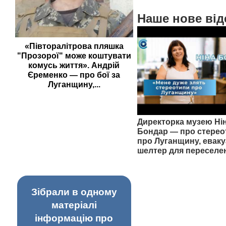
Наше нове від
«Півторалітрова пляшка
"Прозорої" може коштувати
комусь життя». Андрій
Єременко — про бої за
Луганщину,...
Директорка музею Ні
Бондар — про стерео
про Луганщину, еваку
шелтер для переселе
Зібрали в одному
матеріалі
інформацію про