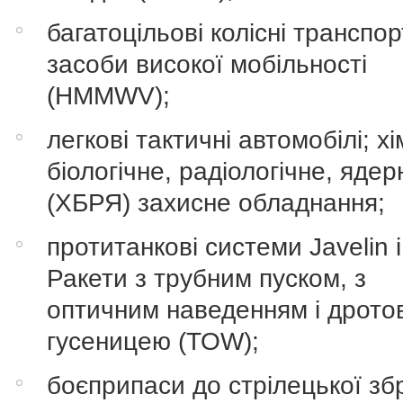
багатоцільові колісні транспор
засоби високої мобільності
(HMMWV);
легкові тактичні автомобілі; хі
біологічне, радіологічне, ядер
(ХБРЯ) захисне обладнання;
протитанкові системи Javelin і
Ракети з трубним пуском, з
оптичним наведенням і дрот
гусеницею (TOW);
боєприпаси до стрілецької збр