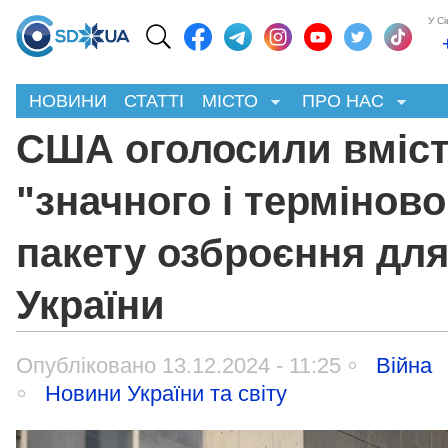
У С
НОВИНИ
СТАТТІ
МІСТО
ПРО НАС
США оголосили вміс
"значного і терміново
пакету озброєння дл
України
Опубліковано 13.12.2024 - 11:25
Війна
Новини України та світу