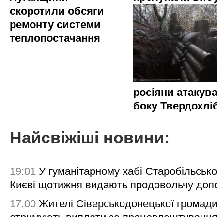
скоротили обсяги
ремонту системи
теплопостачання
росіяни атакува
боку Твердохлі
Найсвіжіші новини:
19:01
У гуманітарному хабі Старобільсько
Києві щотижня видають продовольчу доп
17:00
Жителі Сіверськодонецької громад