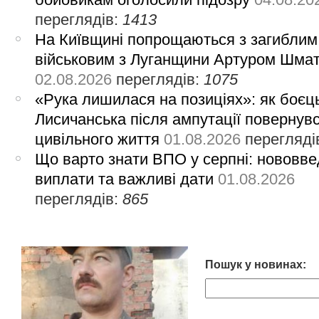
переглядів:
1413
На Київщині попрощаються з загиблим
військовим з Луганщини Артуром Шма
02.08.2026
переглядів:
1075
«Рука лишилася на позиціях»: як боєць
Лисичанська після ампутації повернув
цивільного життя
01.08.2026
перегляді
Що варто знати ВПО у серпні: нововве
виплати та важливі дати
01.08.2026
переглядів:
865
Пошук у новинах: