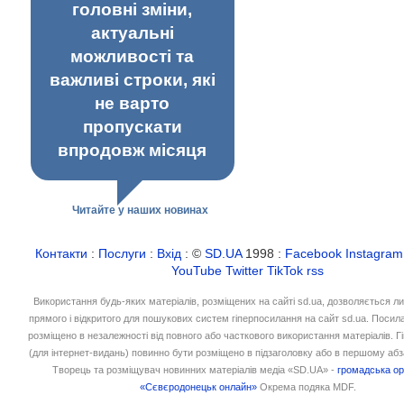
головні зміни,
актуальні
можливості та
важливі строки, які
не варто
пропускати
впродовж місяця
Читайте у наших новинах
Контакти
:
Послуги
:
Вхід
: ©
SD.UA
1998 :
Facebook
Instagram
YouTube
Twitter
TikTok
rss
Використання будь-яких матеріалів, розміщених на сайті sd.ua, дозволяється л
прямого і відкритого для пошукових систем гіперпосилання на сайт sd.ua. Посил
розміщено в незалежності від повного або часткового використання матеріалів. 
(для інтернет-видань) повинно бути розміщено в підзаголовку або в першому абз
Творець та розміщувач новинних матеріалів медіа «SD.UA» -
громадська ор
«Сєвєродонецьк онлайн»
Окрема подяка MDF.