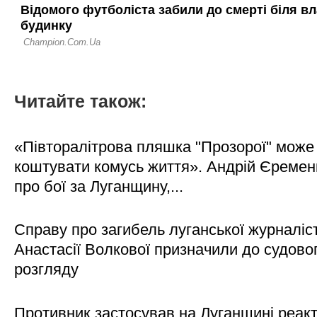
Читайте також:
«Півторалітрова пляшка "Прозорої" може
коштувати комусь життя». Андрій Єреме
про бої за Луганщину,...
Справу про загибель луганської журналіс
Анастасії Волкової призначили до судово
розгляду
Противник застосував на Луганщині реак