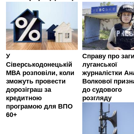
У
Справу про заг
Сіверськодонецькій
луганської
МВА розповіли, коли
журналістки Ана
зможуть провести
Волкової приз
дорозіграш за
до судового
кредитною
розгляду
програмою для ВПО
60+