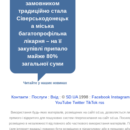
замовником
традиційно стала
Сіверськодонецьк
а міська
багатопрофільна
лікарня – на її
закупівлі припало
майже 80%
загальної суми
Читайте у наших новинах
Контакти
:
Послуги
:
Вхід
: ©
SD.UA
1998 :
Facebook
Instagram
YouTube
Twitter
TikTok
rss
Використання будь-яких матеріалів, розміщених на сайті sd.ua, дозволяється л
прямого і відкритого для пошукових систем гіперпосилання на сайт sd.ua. Посил
розміщено в незалежності від повного або часткового використання матеріалів. 
(для інтернет-видань) повинно бути розміщено в підзаголовку або в першому абз