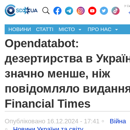
У С
НОВИНИ
СТАТТІ
МІСТО
ПРО НАС
Opendatabot:
дезертирства в Україн
значно менше, ніж
повідомляло виданн
Financial Times
Опубліковано 16.12.2024 - 17:41
Війна
Новини України та світу