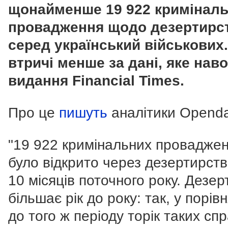
щонайменше 19 922 кримінал
провадження щодо дезертирс
серед український військових.
втричі менше за дані, яке нав
видання Financial Times.
Про це
пишуть
аналітики Openda
"19 922 кримінальних провадже
було відкрито через дезертирств
10 місяців поточного року. Дезер
більшає рік до року: так, у порівн
до того ж періоду торік таких сп