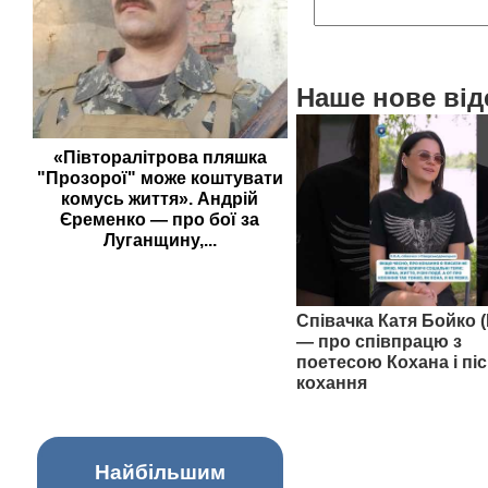
Наше нове від
«Півторалітрова пляшка
"Прозорої" може коштувати
комусь життя». Андрій
Єременко — про бої за
Луганщину,...
Співачка Катя Бойко (
— про співпрацю з
поетесою Кохана і піс
кохання
Найбільшим