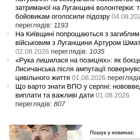
затриманої на Луганщині волонтерки: 
бойовикам оголосили підозру
04.08.20
переглядів:
1193
На Київщині попрощаються з загиблим
військовим з Луганщини Артуром Шма
02.08.2026
переглядів:
1035
«Рука лишилася на позиціях»: як боєць
Лисичанська після ампутації повернув
цивільного життя
01.08.2026
перегляді
Що варто знати ВПО у серпні: нововве
виплати та важливі дати
01.08.2026
переглядів:
807
Пошук у новинах: