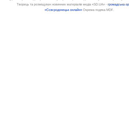
Творець та розміщувач новинних матеріалів медіа «SD.UA» -
громадська ор
«Сєвєродонецьк онлайн»
Окрема подяка MDF.