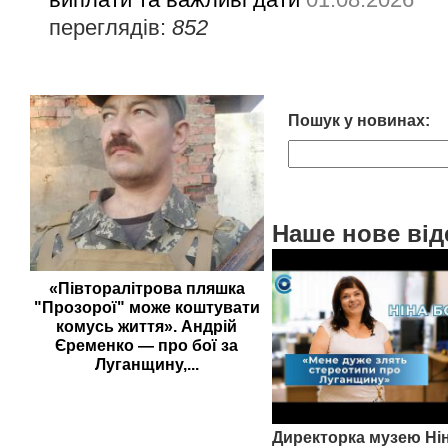
переглядів:
852
Пошук у новинах:
Наше нове від
«Півторалітрова пляшка
"Прозорої" може коштувати
комусь життя». Андрій
Єременко — про бої за
Луганщину,...
Директорка музею Ні