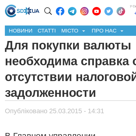
У С
НОВИНИ
СТАТТІ
МІСТО
ПРО НАС
Для покупки валюты
необходима справка 
отсутствии налогово
задолженности
Опубліковано 25.03.2015 - 14:31
В Главном управлении