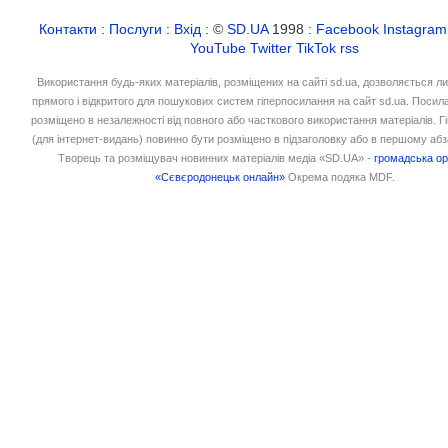
Контакти
:
Послуги
:
Вхід
: ©
SD.UA
1998 :
Facebook
Instagram
YouTube
Twitter
TikTok
rss
Використання будь-яких матеріалів, розміщених на сайті sd.ua, дозволяється л
прямого і відкритого для пошукових систем гіперпосилання на сайт sd.ua. Посил
розміщено в незалежності від повного або часткового використання матеріалів. 
(для інтернет-видань) повинно бути розміщено в підзаголовку або в першому абз
Творець та розміщувач новинних матеріалів медіа «SD.UA» -
громадська ор
«Сєвєродонецьк онлайн»
Окрема подяка MDF.