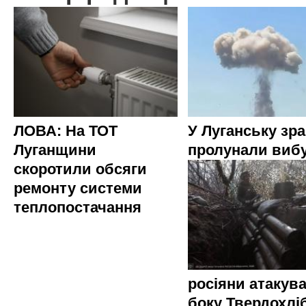
ЛОВА: На ТОТ
У Луганську зр
Луганщини
пролунали виб
скоротили обсяги
ремонту системи
теплопостачання
росіяни атакува
боку Твердохлі