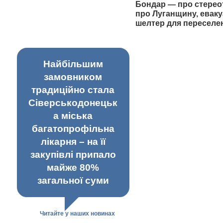
Бондар — про стерео
про Луганщину, еваку
шелтер для переселе
Найбільшим
замовником
традиційно стала
Сіверськодонецьк
а міська
багатопрофільна
лікарня – на її
закупівлі припало
майже 80%
загальної суми
Читайте у наших новинах