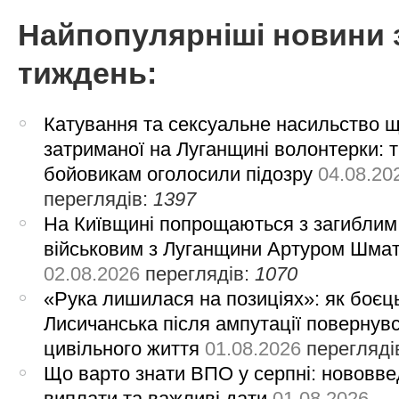
Найпопулярніші новини 
тиждень:
Катування та сексуальне насильство 
затриманої на Луганщині волонтерки: 
бойовикам оголосили підозру
04.08.20
переглядів:
1397
На Київщині попрощаються з загиблим
військовим з Луганщини Артуром Шма
02.08.2026
переглядів:
1070
«Рука лишилася на позиціях»: як боєць
Лисичанська після ампутації повернув
цивільного життя
01.08.2026
перегляді
Що варто знати ВПО у серпні: нововве
виплати та важливі дати
01.08.2026