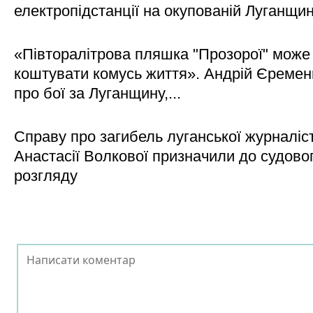
електропідстанції на окупованій Луганщи
«Півторалітрова пляшка "Прозорої" може
коштувати комусь життя». Андрій Єреме
про бої за Луганщину,...
Справу про загибель луганської журналіс
Анастасії Волкової призначили до судово
розгляду