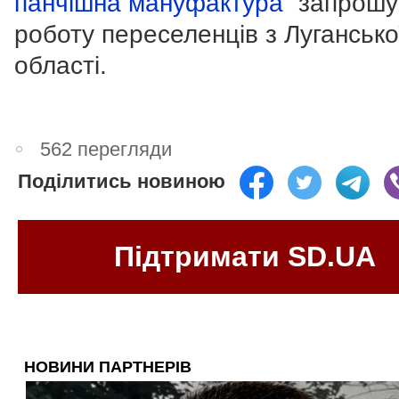
панчішна мануфактура”
запрошу
роботу переселенців з Лугансько
області.
562 перегляди
Поділитись новиною
Підтримати SD.UA