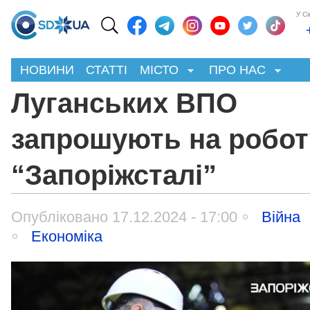
У С
НОВИНИ
СТАТТІ
МІСТО
ПРО НАС
Луганських ВПО
запрошують на робот
“Запоріжсталі”
Опубліковано 17.12.2024 - 17:00
Війна
Економіка