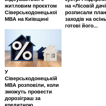
житловим проєктом
на «Лісовій дач
Сіверськодонецької
розписали пла
МВА на Київщині
заходів на осінь
готові його...
У
Сіверськодонецькій
МВА розповіли, коли
зможуть провести
дорозіграш за
кредитною