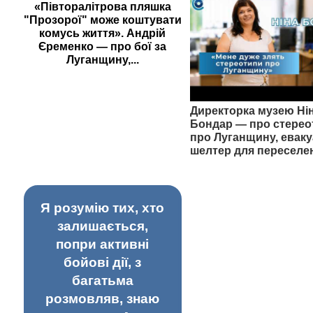
«Півторалітрова пляшка
"Прозорої" може коштувати
комусь життя». Андрій
Єременко — про бої за
Луганщину,...
Директорка музею Ні
Бондар — про стерео
про Луганщину, еваку
шелтер для переселе
Я розумію тих, хто
залишається,
попри активні
бойові дії, з
багатьма
розмовляв, знаю