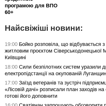
програмою для ВПО
60+
Найсвіжіші новини:
19:00
Бойко розповіла, що відбувається з
житловим проєктом Сіверськодонецької 
Київщині
18:00
Сили безпілотних систем уразили д
електропідстанції на окупованій Луганщи
17:00
Заїзд ветеранів та зустріч підприємц
«Лісовій дачі» розписали план заходів на 
готові його доповнити
16:00
Сватівчан запрошують обговорити 