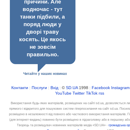
причини. Але
водночас - тут
танки підбили, а
поряд люди у
дворі траву
косять. Це якось
не зовсім
правильно.
Читайте у наших новинах
Контакти
:
Послуги
:
Вхід
: ©
SD.UA
1998 :
Facebook
Instagram
YouTube
Twitter
TikTok
rss
Використання будь-яких матеріалів, розміщених на сайті sd.ua, дозволяється л
прямого і відкритого для пошукових систем гіперпосилання на сайт sd.ua. Посил
розміщено в незалежності від повного або часткового використання матеріалів. 
(для інтернет-видань) повинно бути розміщено в підзаголовку або в першому абз
Творець та розміщувач новинних матеріалів медіа «SD.UA» -
громадська ор