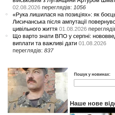
військовим з Луганщини Артуром Шма
02.08.2026
переглядів:
1056
«Рука лишилася на позиціях»: як боєць
Лисичанська після ампутації повернув
цивільного життя
01.08.2026
перегляді
Що варто знати ВПО у серпні: нововве
виплати та важливі дати
01.08.2026
переглядів:
837
Пошук у новинах:
Наше нове від