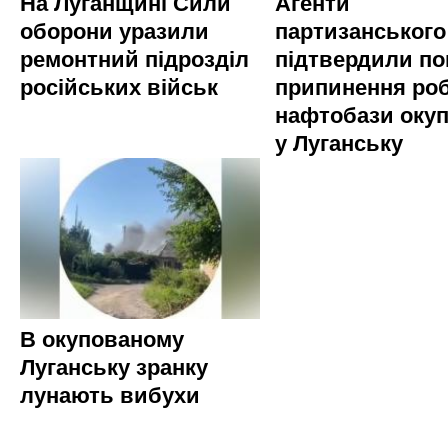
На Луганщині Сили
Агенти
оборони уразили
партизанського
ремонтний підрозділ
підтвердили по
російських військ
припинення ро
нафтобази окуп
у Луганську
В окупованому
Луганську зранку
лунають вибухи