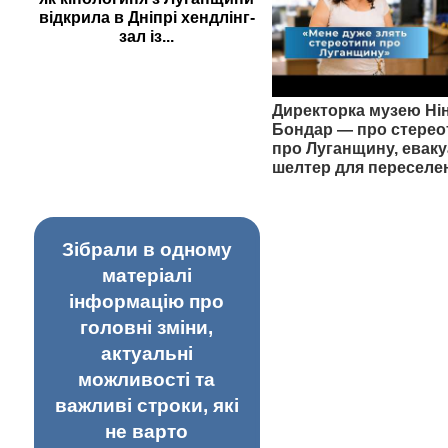
відкрила в Дніпрі хендлінг-
зал із...
Директорка музею Ні
Бондар — про стерео
про Луганщину, еваку
шелтер для переселе
Зібрали в одному
матеріалі
інформацію про
головні зміни,
актуальні
можливості та
важливі строки, які
не варто