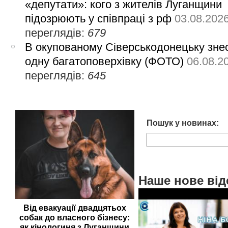
«депутати»: кого з жителів Луганщини
підозрюють у співпраці з рф
03.08.202
переглядів:
679
В окупованому Сіверськодонецьку зне
одну багатоповерхівку (ФОТО)
06.08.2
переглядів:
645
Пошук у новинах:
Наше нове від
Від евакуації двадцятьох
собак до власного бізнесу:
як кінологиня з Луганщини