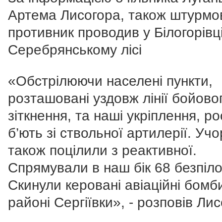
Артема Лисогора, також штурмові
противник проводив у Білогорівці
Серебрянському лісі
«Обстрілюючи населені пункти,
розташовані уздовж лінії бойово
зіткнення, та наші укріплення, ро
б’ють зі ствольної артилерії. Уч
також поцілили з реактивної.
Спрямували в наш бік 68 безпіло
Скинули керовані авіаційні бомб
районі Сергіївки», - розповів Лис