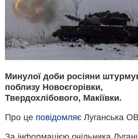
Минулої доби росіяни штурму
поблизу Новоєгорівки,
Твердохлібового, Макіївки.
Про це
повідомляє
Луганська ОВ
За інформацією очільника Луга