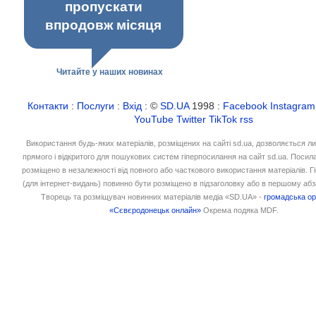
пропускати
впродовж місяця
Читайте у наших новинах
Контакти
:
Послуги
:
Вхід
: ©
SD.UA
1998 :
Facebook
Instagram
YouTube
Twitter
TikTok
rss
Використання будь-яких матеріалів, розміщених на сайті sd.ua, дозволяється л
прямого і відкритого для пошукових систем гіперпосилання на сайт sd.ua. Посил
розміщено в незалежності від повного або часткового використання матеріалів. 
(для інтернет-видань) повинно бути розміщено в підзаголовку або в першому абз
Творець та розміщувач новинних матеріалів медіа «SD.UA» -
громадська ор
«Сєвєродонецьк онлайн»
Окрема подяка MDF.