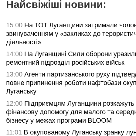
Найсвіжіші новини:
15:00
На ТОТ Луганщини затримали чолов
звинуваченням у «закликах до терористи
діяльності»
14:00
На Луганщині Сили оборони уразил
ремонтний підрозділ російських військ
13:00
Агенти партизанського руху підтве
повне припинення роботи нафтобази окуп
Луганську
12:00
Підприємцям Луганщини розкажуть
фінансову допомогу для малого та серед
бізнесу у межах програми BLOOM
11:01
В окупованому Луганську зранку лу