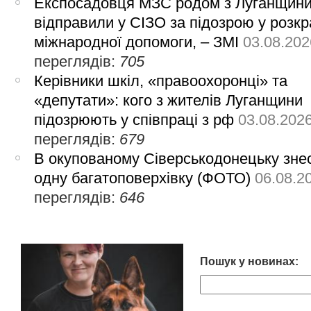
Експосадовця МЗС родом з Луганщин
відправили у СІЗО за підозрою у розкр
міжнародної допомоги, – ЗМІ
03.08.202
переглядів:
705
Керівники шкіл, «правоохоронці» та
«депутати»: кого з жителів Луганщини
підозрюють у співпраці з рф
03.08.202
переглядів:
679
В окупованому Сіверськодонецьку зне
одну багатоповерхівку (ФОТО)
06.08.2
переглядів:
646
Пошук у новинах: