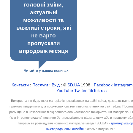
головні зміни,
актуальні
можливості та
важливі строки, які
не варто
пропускати
впродовж місяця
Читайте у наших новинах
Контакти
:
Послуги
:
Вхід
: ©
SD.UA
1998 :
Facebook
Instagram
YouTube
Twitter
TikTok
rss
Використання будь-яких матеріалів, розміщених на сайті sd.ua, дозволяється л
прямого і відкритого для пошукових систем гіперпосилання на сайт sd.ua. Посил
розміщено в незалежності від повного або часткового використання матеріалів. 
(для інтернет-видань) повинно бути розміщено в підзаголовку або в першому абз
Творець та розміщувач новинних матеріалів медіа «SD.UA» -
громадська ор
«Сєвєродонецьк онлайн»
Окрема подяка MDF.