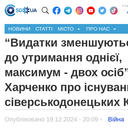
У С
НОВИНИ
СТАТТІ
МІСТО
ПРО НАС
“Видатки зменшують
до утримання однієї,
максимум - двох осіб”
Харченко про існуван
сіверськодонецьких 
Опубліковано 19.12.2024 - 20:09
Війна