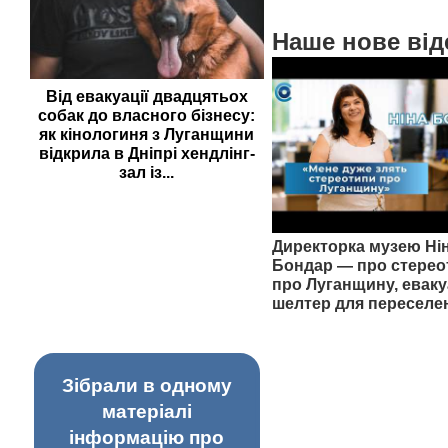
Наше нове від
Від евакуації двадцятьох
собак до власного бізнесу:
як кінологиня з Луганщини
відкрила в Дніпрі хендлінг-
зал із...
Директорка музею Ні
Бондар — про стерео
про Луганщину, еваку
шелтер для переселе
Зібрали в одному
матеріалі
інформацію про