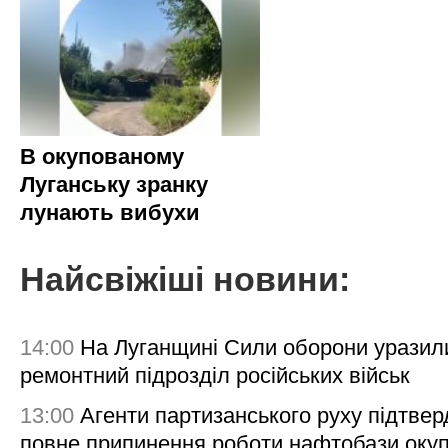
В окупованому
Луганську зранку
лунають вибухи
Найсвіжіші новини:
14:00
На Луганщині Сили оборони уразил
ремонтний підрозділ російських військ
13:00
Агенти партизанського руху підтве
повне припинення роботи нафтобази окуп