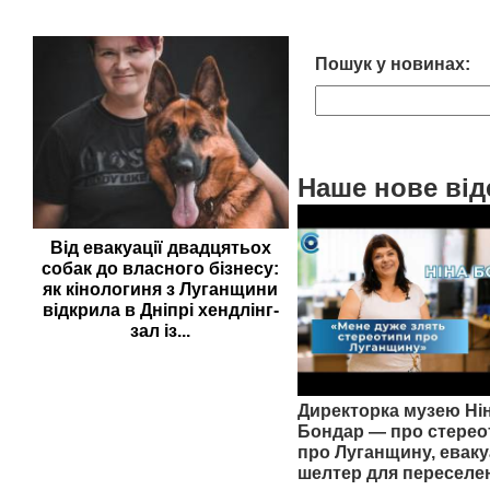
Пошук у новинах:
Наше нове від
Від евакуації двадцятьох
собак до власного бізнесу:
як кінологиня з Луганщини
відкрила в Дніпрі хендлінг-
зал із...
Директорка музею Ні
Бондар — про стерео
про Луганщину, еваку
шелтер для переселе