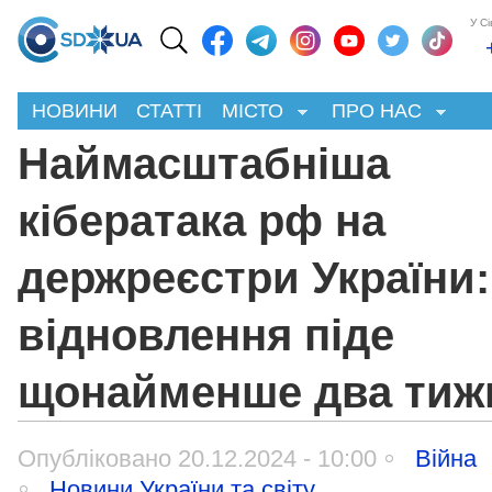
У С
НОВИНИ
СТАТТІ
МІСТО
ПРО НАС
Наймасштабніша
кібератака рф на
держреєстри України:
відновлення піде
щонайменше два тиж
Опубліковано 20.12.2024 - 10:00
Війна
Новини України та світу