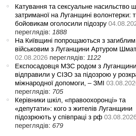
Катування та сексуальне насильство 
затриманої на Луганщині волонтерки: 
бойовикам оголосили підозру
04.08.20
переглядів:
1888
На Київщині попрощаються з загиблим
військовим з Луганщини Артуром Шма
02.08.2026
переглядів:
1122
Експосадовця МЗС родом з Луганщин
відправили у СІЗО за підозрою у розкр
міжнародної допомоги, – ЗМІ
03.08.202
переглядів:
705
Керівники шкіл, «правоохоронці» та
«депутати»: кого з жителів Луганщини
підозрюють у співпраці з рф
03.08.202
переглядів:
679