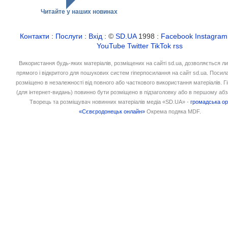
Читайте у наших новинах
Контакти
:
Послуги
:
Вхід
: ©
SD.UA
1998 :
Facebook
Instagram
YouTube
Twitter
TikTok
rss
Використання будь-яких матеріалів, розміщених на сайті sd.ua, дозволяється л
прямого і відкритого для пошукових систем гіперпосилання на сайт sd.ua. Посил
розміщено в незалежності від повного або часткового використання матеріалів. 
(для інтернет-видань) повинно бути розміщено в підзаголовку або в першому абз
Творець та розміщувач новинних матеріалів медіа «SD.UA» -
громадська ор
«Сєвєродонецьк онлайн»
Окрема подяка MDF.