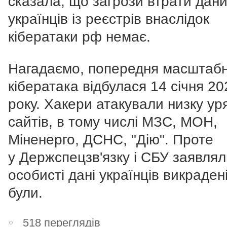
сказала, що загрози втрати дан
українців із реєстрів внаслідок
кібератаки рф немає.
Нагадаємо, попередня масштаб
кібератака відбулася 14 січня 20
року. Хакери атакували низку ур
сайтів, в тому числі МЗС, МОН,
Міненерго, ДСНС, "Дію". Проте
у
Держспецзв'язку і СБУ заявлял
особисті дані українців викраден
були.
518 переглядів