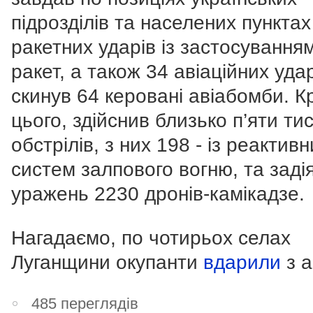
підрозділів та населених пунктах
ракетних ударів із застосування
ракет, а також 34 авіаційних удар
скинув 64 керовані авіабомби. К
цього, здійснив близько п’яти ти
обстрілів, з них 198 - із реактивн
систем залпового вогню, та заді
уражень 2230 дронів-камікадзе.
Нагадаємо, по чотирьох селах
Луганщини окупанти
вдарили
з а
485 переглядів