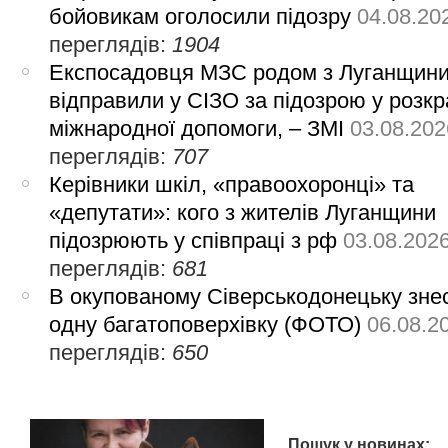
бойовикам оголосили підозру
04.08.20
переглядів:
1904
Експосадовця МЗС родом з Луганщин
відправили у СІЗО за підозрою у розкр
міжнародної допомоги, – ЗМІ
03.08.202
переглядів:
707
Керівники шкіл, «правоохоронці» та
«депутати»: кого з жителів Луганщини
підозрюють у співпраці з рф
03.08.202
переглядів:
681
В окупованому Сіверськодонецьку зне
одну багатоповерхівку (ФОТО)
06.08.2
переглядів:
650
Пошук у новинах: