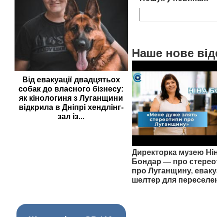
Наше нове від
Від евакуації двадцятьох
собак до власного бізнесу:
як кінологиня з Луганщини
відкрила в Дніпрі хендлінг-
зал із...
Директорка музею Ні
Бондар — про стерео
про Луганщину, еваку
шелтер для переселе