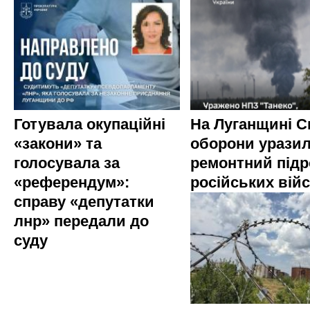
Готувала окупаційні
На Луганщині 
«закони» та
оборони урази
голосувала за
ремонтний підр
«референдум»:
російських вій
справу «депутатки
лнр» передали до
суду