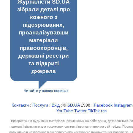
Журналісти SD.UA
зібрали деталі про
кожного з
підозрюваних,
проаналізувавши
матеріали
правоохоронців,
державні реєстри
та відкриті
джерела
Читайте у наших новинах
Контакти
:
Послуги
:
Вхід
: ©
SD.UA
1998 :
Facebook
Instagram
YouTube
Twitter
TikTok
rss
Використання будь-яких матеріалів, розміщених на сайті sd.ua, дозволяється л
прямого і відкритого для пошукових систем гіперпосилання на сайт sd.ua. Посил
розміщено в незалежності від повного або часткового використання матеріалів. 