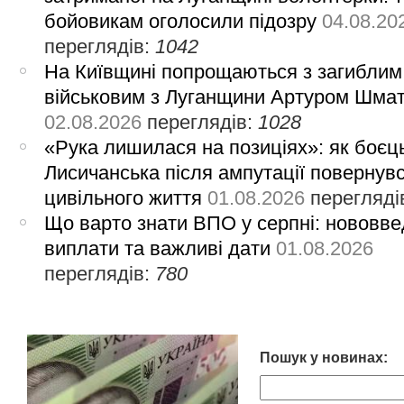
бойовикам оголосили підозру
04.08.20
переглядів:
1042
На Київщині попрощаються з загиблим
військовим з Луганщини Артуром Шма
02.08.2026
переглядів:
1028
«Рука лишилася на позиціях»: як боєць
Лисичанська після ампутації повернув
цивільного життя
01.08.2026
перегляді
Що варто знати ВПО у серпні: нововве
виплати та важливі дати
01.08.2026
переглядів:
780
Пошук у новинах: