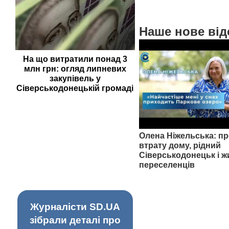
Наше нове від
На що витратили понад 3
млн грн: огляд липневих
закупівель у
Сіверськодонецькій громаді
Олена Ніжельська: пр
втрату дому, рідний
Сіверськодонецьк і ж
переселенців
Журналісти SD.UA
зібрали деталі про