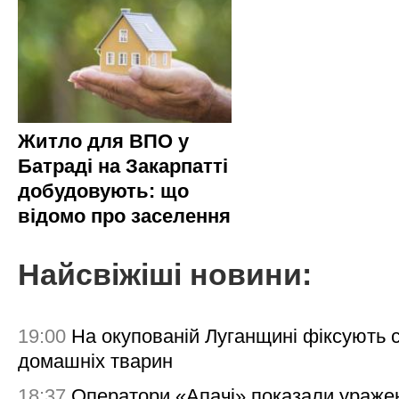
Житло для ВПО у
Батраді на Закарпатті
добудовують: що
відомо про заселення
Найсвіжіші новини:
19:00
На окупованій Луганщині фіксують с
домашніх тварин
18:37
Оператори «Апачі» показали ураже