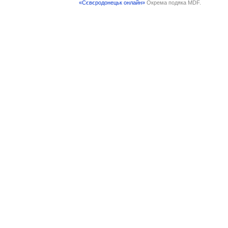
«Сєвєродонецьк онлайн»
Окрема подяка MDF.