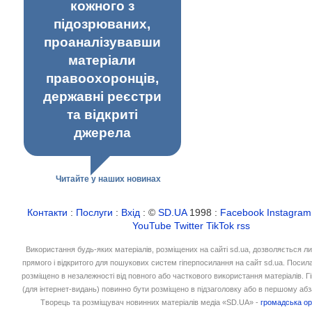
кожного з
підозрюваних,
проаналізувавши
матеріали
правоохоронців,
державні реєстри
та відкриті
джерела
Читайте у наших новинах
Контакти
:
Послуги
:
Вхід
: ©
SD.UA
1998 :
Facebook
Instagram
YouTube
Twitter
TikTok
rss
Використання будь-яких матеріалів, розміщених на сайті sd.ua, дозволяється л
прямого і відкритого для пошукових систем гіперпосилання на сайт sd.ua. Посил
розміщено в незалежності від повного або часткового використання матеріалів. 
(для інтернет-видань) повинно бути розміщено в підзаголовку або в першому абз
Творець та розміщувач новинних матеріалів медіа «SD.UA» -
громадська ор