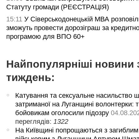
Статуту громади (РЕЄСТРАЦІЯ)
15:11
У Сіверськодонецькій МВА розповіл
зможуть провести дорозіграш за кредитн
програмою для ВПО 60+
Найпопулярніші новини 
тиждень:
Катування та сексуальне насильство 
затриманої на Луганщині волонтерки: 
бойовикам оголосили підозру
04.08.20
переглядів:
1322
На Київщині попрощаються з загиблим
військовим з Луганщини Артуром Шма