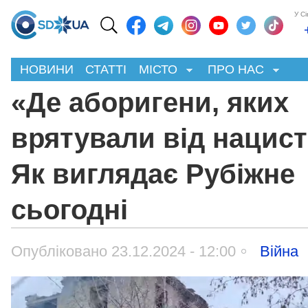
У С
НОВИНИ
СТАТТІ
МІСТО
ПРО НАС
«Де аборигени, яких
врятували від нацист
Як виглядає Рубіжне
сьогодні
Опубліковано 23.12.2024 - 12:00
Війна