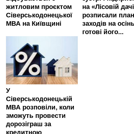
житловим проєктом
на «Лісовій дач
Сіверськодонецької
розписали пла
МВА на Київщині
заходів на осінь
готові його...
У
Сіверськодонецькій
МВА розповіли, коли
зможуть провести
дорозіграш за
кредитною