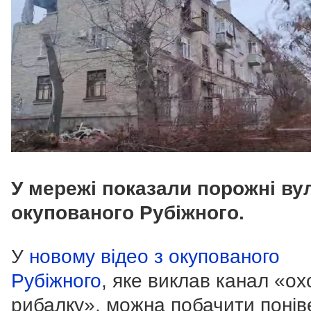
У мережі показали порожні ву
окупованого Рубіжного.
У
новому відео з окупованого
Рубіжного
, яке виклав канал «ох
рибалку», можна побачити понів