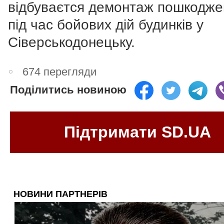
відбуваєтся демонтаж пошкодже
під час бойових дій будинків у
Сіверськодонецьку.
674 перегляди
Поділитись новиною
Підтримати SD.UA