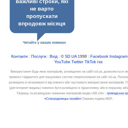
важливі строки, які
не варто
пропускати
впродовж місяця
Читайте у наших новинах
Контакти
:
Послуги
:
Вхід
: ©
SD.UA
1998 :
Facebook
Instagram
YouTube
Twitter
TikTok
rss
Використання будь-яких матеріалів, розміщених на сайті sd.ua, дозволяється л
прямого і відкритого для пошукових систем гіперпосилання на сайт sd.ua. Посил
розміщено в незалежності від повного або часткового використання матеріалів. 
(для інтернет-видань) повинно бути розміщено в підзаголовку або в першому абз
Творець та розміщувач новинних матеріалів медіа «SD.UA» -
громадська ор
«Сєвєродонецьк онлайн»
Окрема подяка MDF.