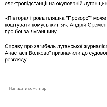
електропідстанції на окупованій Луганщи
«Півторалітрова пляшка "Прозорої" може
коштувати комусь життя». Андрій Єреме
про бої за Луганщину,...
Справу про загибель луганської журналіс
Анастасії Волкової призначили до судово
розгляду