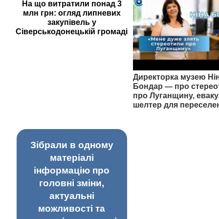
На що витратили понад 3
млн грн: огляд липневих
закупівель у
Сіверськодонецькій громаді
Директорка музею Ні
Бондар — про стерео
про Луганщину, еваку
шелтер для переселе
Зібрали в одному
матеріалі
інформацію про
головні зміни,
актуальні
можливості та