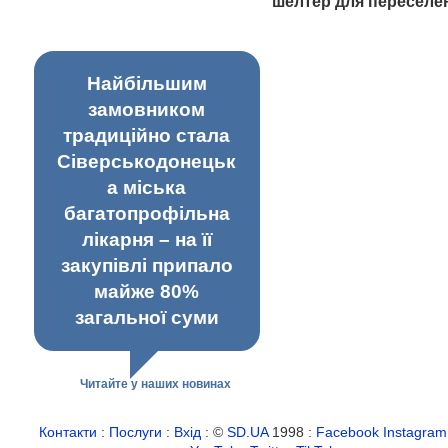
шелтер для переселе
Найбільшим
замовником
традиційно стала
Сіверськодонецьк
а міська
багатопрофільна
лікарня – на її
закупівлі припало
майже 80%
загальної суми
Читайте у наших новинах
Контакти
:
Послуги
:
Вхід
: ©
SD.UA
1998 :
Facebook
Instagram