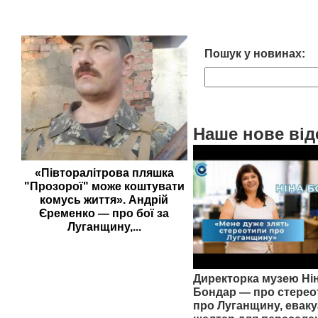
Пошук у новинах:
Наше нове від
«Півторалітрова пляшка
"Прозорої" може коштувати
комусь життя». Андрій
Єременко — про бої за
Луганщину,...
Директорка музею Ні
Бондар — про стерео
про Луганщину, еваку