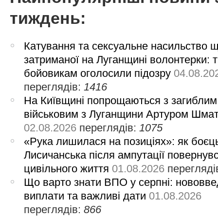
тиждень:
Катування та сексуальне насильство 
затриманої на Луганщині волонтерки: 
бойовикам оголосили підозру
04.08.20
переглядів:
1416
На Київщині попрощаються з загиблим
військовим з Луганщини Артуром Шма
02.08.2026
переглядів:
1075
«Рука лишилася на позиціях»: як боєць
Лисичанська після ампутації повернув
цивільного життя
01.08.2026
перегляді
Що варто знати ВПО у серпні: нововве
виплати та важливі дати
01.08.2026
переглядів:
866