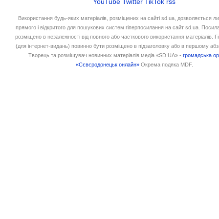
YouTube
Twitter
TikTok
rss
Використання будь-яких матеріалів, розміщених на сайті sd.ua, дозволяється л
прямого і відкритого для пошукових систем гіперпосилання на сайт sd.ua. Посил
розміщено в незалежності від повного або часткового використання матеріалів. 
(для інтернет-видань) повинно бути розміщено в підзаголовку або в першому абз
Творець та розміщувач новинних матеріалів медіа «SD.UA» -
громадська ор
«Сєвєродонецьк онлайн»
Окрема подяка MDF.