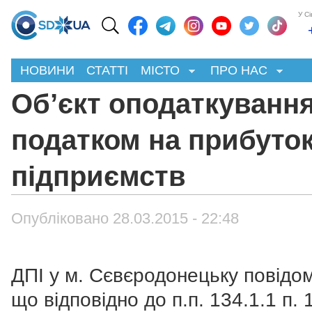
У С
НОВИНИ
СТАТТІ
МІСТО
ПРО НАС
Об’єкт оподаткуванн
податком на прибуто
підприємств
Опубліковано 28.03.2015 - 22:48
ДПІ у м. Сєвєродонецьку повідо
що відповідно до п.п. 134.1.1 п. 