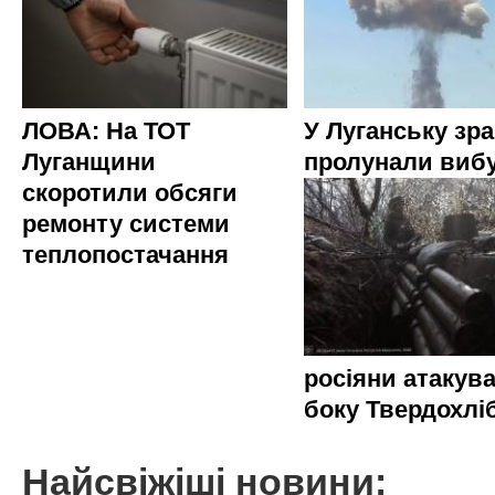
ЛОВА: На ТОТ
У Луганську зр
Луганщини
пролунали виб
скоротили обсяги
ремонту системи
теплопостачання
росіяни атакува
боку Твердохлі
Найсвіжіші новини: