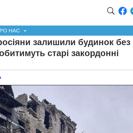
РО НАС
росіяни залишили будинок без
робитимуть старі закордонні
а