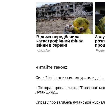
Читайте також:
Сили безпілотних систем уразили дві е
«Півторалітрова пляшка "Прозорої" мо
Луганщину,...
Справу про загибель луганської журнал