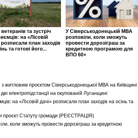
 ветеранів та зустріч
У Сіверськодонецькій МВА
иємців: на «Лісовій
розповіли, коли зможуть
» розписали план заходів
провести дорозіграш за
інь та готові його...
кредитною програмою для
ВПО 60+
я з житловим проєктом Сіверськодонецької МВА на Київщині
дві електропідстанції на окупованій Луганщині
ємців: на «Лісовій дачі» розписали план заходів на осінь та
и проєкт Статуту громади (РЕЄСТРАЦІЯ)
іли, коли зможуть провести дорозіграш за кредитною