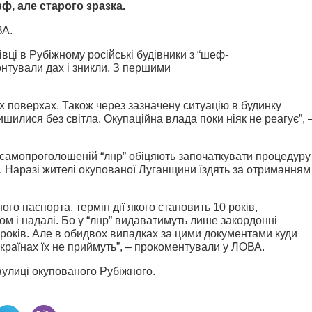
, але старого зразка.
ВА.
ці в Рубіжному російські будівники з “шеф-
онтували дах і зникли. З першими
іх поверхах. Також через зазначену ситуацію в будинку
шилися без світла. Окупаційна влада поки ніяк не реагує”, 
у самопроголошеній “лнр” обіцяють започаткувати процедуру
Наразі жителі окупованої Луганщини їздять за отриманням
о паспорта, термін дії якого становить 10 років,
м і надалі. Бо у “лнр” видаватимуть лише закордонні
ть років. Але в обидвох випадках за цими документами куди
країнах їх не приймуть”, – прокоментували у ЛОВА.
улиці окупованого Рубіжного.