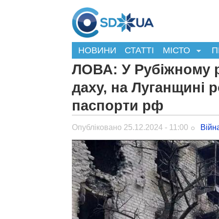
НОВИНИ
СТАТТІ
МІСТО
П
ЛОВА: У Рубіжному 
даху, на Луганщині 
паспорти рф
Опубліковано 25.12.2024 - 11:00
Війн