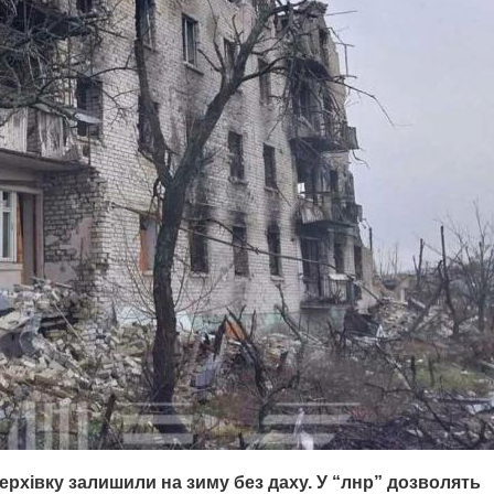
рхівку залишили на зиму без даху. У “лнр” дозволять