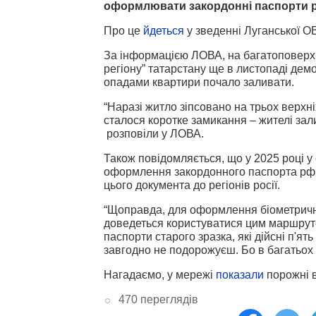
оформлювати закордонні паспорти рф
Про це
йдеться
у зведенні Луганської О
За інформацією ЛОВА, на багатоповерхів
регіону” татарстану ще в листопаді дем
опадами квартири почало заливати.
“Наразі житло зіпсовано на трьох верхн
сталося коротке замикання – жителі зали
розповіли у ЛОВА.
Також повідомляється, що у 2025 році 
оформлення закордонного паспорта рф. 
цього документа до регіонів росії.
“Щоправда, для оформлення біометричног
доведеться користуватися цим маршруто
паспорти старого зразка, які дійсні п'я
завгодно не подорожуєш. Бо в багатьох 
Нагадаємо, у мережі
показали
порожні в
470 переглядів