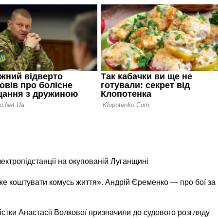
лектропідстанції на окупованій Луганщині
же коштувати комусь життя». Андрій Єременко — про бої за
істки Анастасії Волкової призначили до судового розгляду