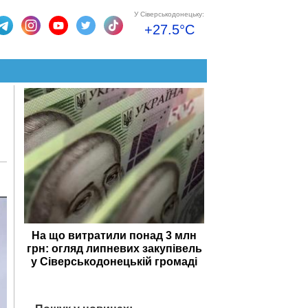
У Сіверськодонецьку:
+27.5°C
На що витратили понад 3 млн
грн: огляд липневих закупівель
у Сіверськодонецькій громаді