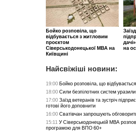
Бойко розповіла, що
Заїзд
відбувається з житловим
підпр
проєктом
дачі
Сіверськодонецької МВА на
на ос
Київщині
Найсвіжіші новини:
19:00
Бойко розповіла, що відбуваєтьс
18:00
Сили безпілотних систем уразили 
17:00
Заїзд ветеранів та зустріч підпри
готові його доповнити
16:00
Сватівчан запрошують обговорит
15:11
У Сіверськодонецькій МВА розпов
програмою для ВПО 60+