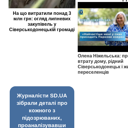
На що витратили понад 3
млн грн: огляд липневих
закупівель у
Сіверськодонецькій громаді
Олена Ніжельська: пр
втрату дому, рідний
Сіверськодонецьк і ж
переселенців
Журналісти SD.UA
зібрали деталі про
кожного з
підозрюваних,
проаналізувавши