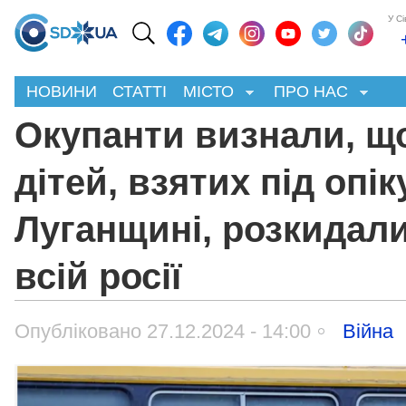
У С
НОВИНИ
СТАТТІ
МІСТО
ПРО НАС
Окупанти визнали, щ
дітей, взятих під опік
Луганщині, розкидал
всій росії
Опубліковано 27.12.2024 - 14:00
Війна