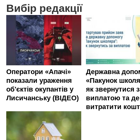
Вибір редакції
Оператори «Апачі»
Державна допо
показали ураження
«Пакунок школя
об'єктів окупантів у
як звернутися з
Лисичанську (ВІДЕО)
виплатою та де
витратити кош