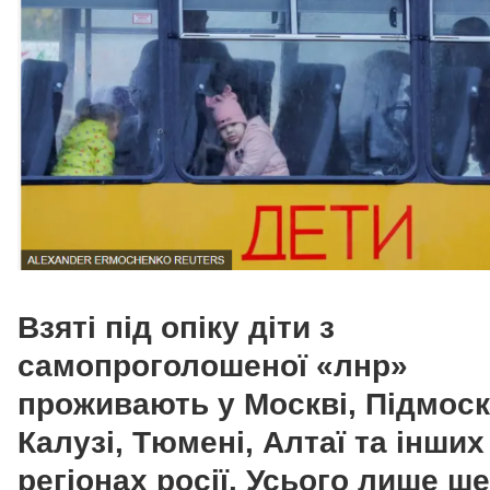
Взяті під опіку діти з
самопроголошеної «лнр»
проживають у Москві, Підмоско
Калузі, Тюмені, Алтаї та інших
регіонах росії. Усього лише ш