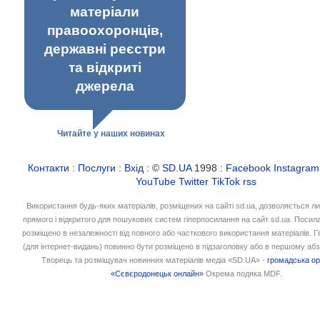
матеріали
правоохоронців,
державні реєстри
та відкриті
джерела
Читайте у наших новинах
Контакти
:
Послуги
:
Вхід
: ©
SD.UA
1998 :
Facebook
Instagram
YouTube
Twitter
TikTok
rss
Використання будь-яких матеріалів, розміщених на сайті sd.ua, дозволяється л
прямого і відкритого для пошукових систем гіперпосилання на сайт sd.ua. Посил
розміщено в незалежності від повного або часткового використання матеріалів. 
(для інтернет-видань) повинно бути розміщено в підзаголовку або в першому абз
Творець та розміщувач новинних матеріалів медіа «SD.UA» -
громадська ор
«Сєвєродонецьк онлайн»
Окрема подяка MDF.