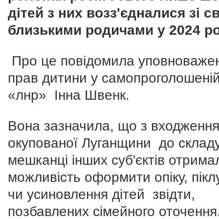
дітей з них возз'єдналися зі с
близькими родичами у 2024 ро
Про це повідомила уповноваже
прав дитини у самопроголошені
«лнр» Інна Швенк.
Вона зазначила, що з входженн
окупованої Луганщини до складу
мешканці інших суб'єктів отрима
можливість оформити опіку, пікл
чи усиновлення дітей звідти,
позбавлених сімейного оточення