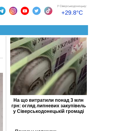
У Сіверськодонецьку:
+29.8°C
На що витратили понад 3 млн
грн: огляд липневих закупівель
у Сіверськодонецькій громаді