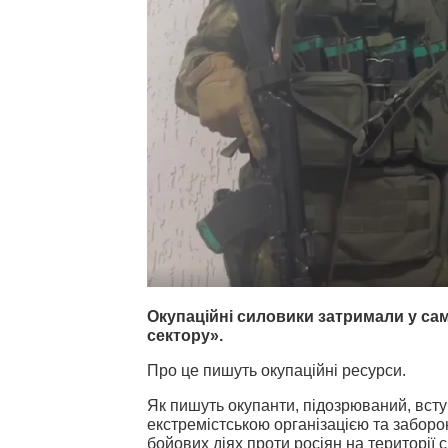
Окупаційні силовики затримали у са
сектору».
Про це пишуть окупаційні ресурси.
Як пишуть окупанти, підозрюваний, всту
екстремістською організацією та заборон
бойових діях проти росіян на території 