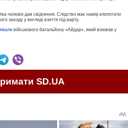
тва чоловік дав свідчення. Слідство має намір клопотати
о заходу у вигляді взяття під варту.
имали
військового батальйону «Айдар», який воював у
тримати SD.UA