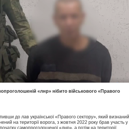
мопроголошеній «лнр» нібито військового «Правого
пивши до лав української «Правого сектору», який визнани
ений на території ворога, з жовтня 2022 року брав участь у
спочатку самопроголошеної «днр», а потім на території