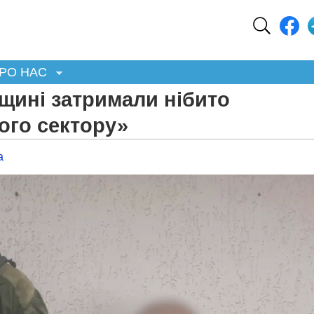
РО НАС
щині затримали нібито
ого сектору»
а