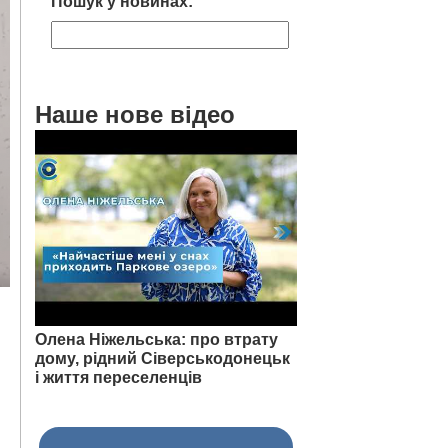
Пошук у новинах:
Наше нове відео
Олена Ніжельська: про втрату
дому, рідний Сіверськодонецьк
і життя переселенців
й