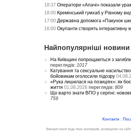
18:37
Оператори «Апачі» показали ураж
18:00
Кремінський гумхаб у Рівному ви
17:00
Державна допомога «Пакунок школ
16:00
Окупанти створять інтерактивну 
Найпопулярніші новини 
На Київщині попрощаються з загибл
переглядів:
1017
Катування та сексуальне насильство
бойовикам оголосили підозру
04.08.
«Рука лишилася на позиціях»: як боє
життя
01.08.2026
переглядів:
809
Що варто знати ВПО у серпні: новов
759
Контакти
:
Пос
Використання будь-яких матеріалів, розміщених на сайт