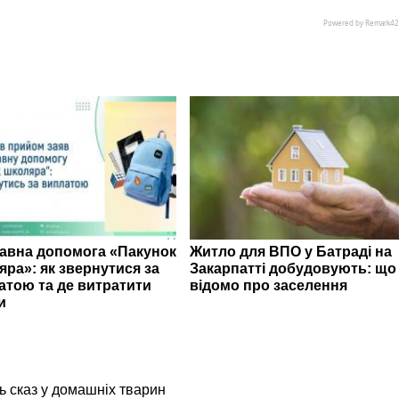
авна допомога «Пакунок
Житло для ВПО у Батраді на
яра»: як звернутися за
Закарпатті добудовують: що
атою та де витратити
відомо про заселення
и
ь сказ у домашніх тварин