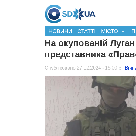
НОВИНИ
СТАТТІ
МІСТО
П
На окупованій Луган
представника «Прав
Опубліковано 27.12.2024 - 15:00
Війн