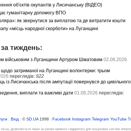
ення об'єктів окупантів у Лисичанську (ВІДЕО)
дає гуманітарну допомогу ВПО
яра»: як звернутися за виплатою та де витратити кошти
мапу «місць народної скорботи» на Луганщині
за тиждень:
им військовим з Луганщини Артуром Шматовим
02.08.2026
 щодо затриманої на Луганщині волонтерки: трьом
2026
переглядів:
922
ць із Лисичанська після ампутації повернувся до цивільного
ведення, виплати та важливі дати
01.08.2026
переглядів:
луги
:
Вхід
: ©
SD.UA
1998 :
Facebook
Instagram
Telegram
YouTube
T
і sd.ua, дозволяється лише за умови прямого і відкритого для пошукових систем гіперп