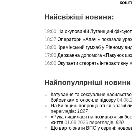
кошт
Найсвіжіші новини:
19:00
На окупованій Луганщині фіксуют
18:37
Оператори «Апачі» показали ураж
18:00
Кремінський гумхаб у Рівному ви
17:00
Державна допомога «Пакунок школ
16:00
Окупанти створять інтерактивну 
Найпопулярніші новини 
Катування та сексуальне насильство
бойовикам оголосили підозру
04.08.
На Київщині попрощаються з загибл
переглядів:
1027
«Рука лишилася на позиціях»: як боє
життя
01.08.2026
переглядів:
820
Що варто знати ВПО у серпні: новов