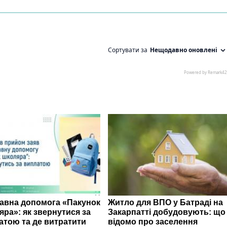
авна допомога «Пакунок
Житло для ВПО у Батраді на
яра»: як звернутися за
Закарпатті добудовують: що
атою та де витратити
відомо про заселення