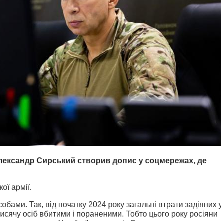
ександр Сирський створив допис у соцмережах, де
ої армії.
ами. Так, від початку 2024 року загальні втрати задіяних 
исячу осіб вбитими і пораненими. Тобто цього року росіяни