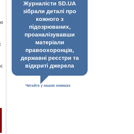
Журналісти SD.UA
зібрали деталі про
кожного з
цю
підозрюваних,
проаналізувавши
матеріали
х
правоохоронців,
державні реєстри та
відкриті джерела
 є
Читайте у наших новинах