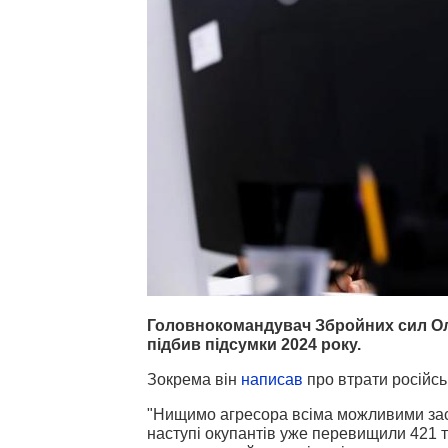
Головнокомандувач Збройних сил Ол
підбив підсумки 2024 року.
Зокрема він
написав
про втрати російськ
"Нищимо агресора всіма можливими засоб
наступі окупантів уже перевищили 421 т