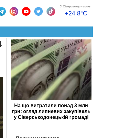
У Сіверськодонецьку:
+24.8°C
4
На що витратили понад 3 млн
грн: огляд липневих закупівель
у Сіверськодонецькій громаді