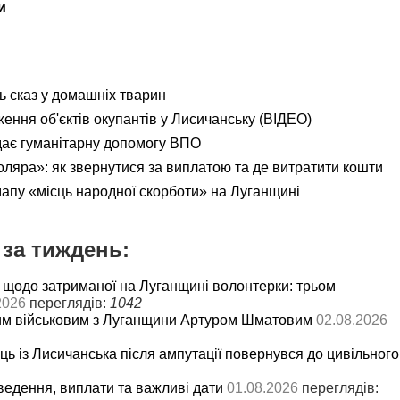
и
ь сказ у домашніх тварин
ення об'єктів окупантів у Лисичанську (ВІДЕО)
дає гуманітарну допомогу ВПО
яра»: як звернутися за виплатою та де витратити кошти
мапу «місць народної скорботи» на Луганщині
за тиждень:
 щодо затриманої на Луганщині волонтерки: трьом
2026
переглядів:
1042
им військовим з Луганщини Артуром Шматовим
02.08.2026
ць із Лисичанська після ампутації повернувся до цивільного
ведення, виплати та важливі дати
01.08.2026
переглядів: