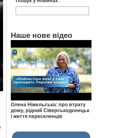
Пошук у новинах:
Наше нове відео
Олена Ніжельська: про втрату
дому, рідний Сіверськодонецьк
і життя переселенців
у