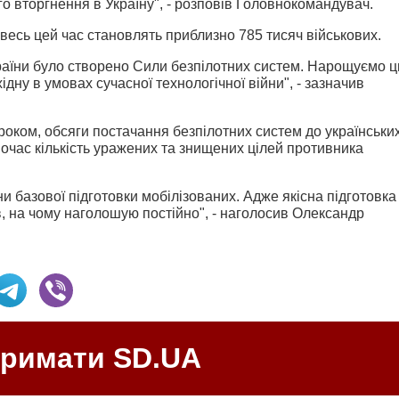
го вторгнення в Україну", - розповів Головнокомандувач.
 весь цей час становлять приблизно 785 тисяч військових.
країни було створено Сили безпілотних систем. Нарощуємо 
ну в умовах сучасної технологічної війни", - зазначив
 роком, обсяги постачання безпілотних систем до українськи
ночас кількість уражених та знищених цілей противника
и базової підготовки мобілізованих. Адже якісна підготовка
, на чому наголошую постійно", - наголосив Олександр
тримати SD.UA