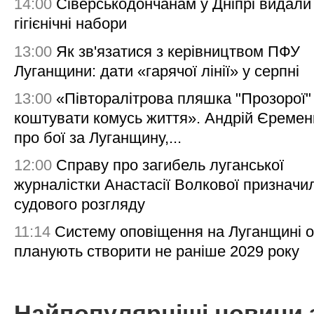
14:00
Сіверськодончанам у Дніпрі видали
гігієнічні набори
13:00
Як зв'язатися з керівництвом ПФУ
Луганщини: дати «гарячої лінії» у серпні
13:00
«Півторалітрова пляшка "Прозорої
коштувати комусь життя». Андрій Єреме
про бої за Луганщину,...
12:00
Справу про загибель луганської
журналістки Анастасії Волкової призначи
судового розгляду
11:14
Систему оповіщення на Луганщині 
планують створити не раніше 2029 року
Найпопулярніші новини 