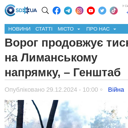
У С
НОВИНИ
СТАТТІ
МІСТО
ПРО НАС
Ворог продовжує тис
на Лиманському
напрямку, – Генштаб
Опубліковано 29.12.2024 - 10:00
Війна