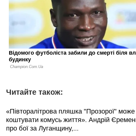
Читайте також:
«Півторалітрова пляшка "Прозорої" може
коштувати комусь життя». Андрій Єреме
про бої за Луганщину,...