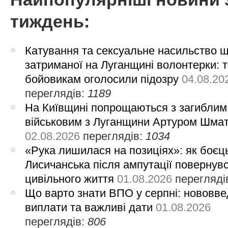
тиждень:
Катування та сексуальне насильство 
затриманої на Луганщині волонтерки: 
бойовикам оголосили підозру
04.08.20
переглядів:
1189
На Київщині попрощаються з загиблим
військовим з Луганщини Артуром Шма
02.08.2026
переглядів:
1034
«Рука лишилася на позиціях»: як боєць
Лисичанська після ампутації повернув
цивільного життя
01.08.2026
перегляді
Що варто знати ВПО у серпні: нововве
виплати та важливі дати
01.08.2026
переглядів:
806