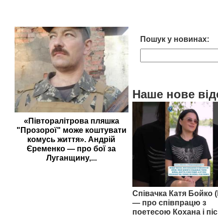
Пошук у новинах:
Наше нове від
«Півторалітрова пляшка
"Прозорої" може коштувати
комусь життя». Андрій
Єременко — про бої за
Луганщину,...
Співачка Катя Бойко (
— про співпрацю з
поетесою Кохана і піс