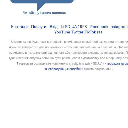
Читайте у наших новинах
Контакти
:
Послуги
:
Вхід
: ©
SD.UA
1998 :
Facebook
Instagram
YouTube
Twitter
TikTok
rss
Використання будь-яких матеріалів, розміщених на сайті sd.ua, дозволяється л
прямого і відкритого для пошукових систем гіперпосилання на сайт sd.ua. Посил
розміщено в незалежності від повного або часткового використання матеріалів. 
(для інтернет-видань) повинно бути розміщено в підзаголовку або в першому абз
Творець та розміщувач новинних матеріалів медіа «SD.UA» -
громадська ор
«Сєвєродонецьк онлайн»
Окрема подяка MDF.