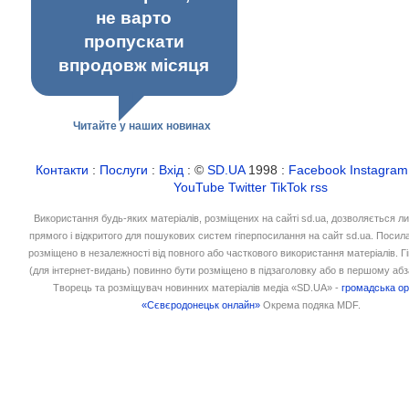
не варто
пропускати
впродовж місяця
Читайте у наших новинах
Контакти
:
Послуги
:
Вхід
: ©
SD.UA
1998 :
Facebook
Instagram
YouTube
Twitter
TikTok
rss
Використання будь-яких матеріалів, розміщених на сайті sd.ua, дозволяється л
прямого і відкритого для пошукових систем гіперпосилання на сайт sd.ua. Посил
розміщено в незалежності від повного або часткового використання матеріалів. 
(для інтернет-видань) повинно бути розміщено в підзаголовку або в першому абз
Творець та розміщувач новинних матеріалів медіа «SD.UA» -
громадська ор
«Сєвєродонецьк онлайн»
Окрема подяка MDF.