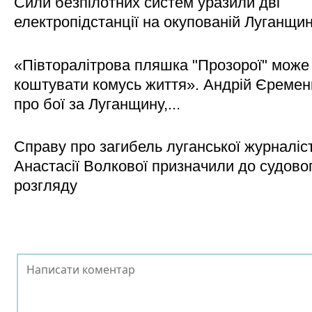
Сили безпілотних систем уразили дві
електропідстанції на окупованій Луганщи
«Півторалітрова пляшка "Прозорої" може
коштувати комусь життя». Андрій Єреме
про бої за Луганщину,...
Справу про загибель луганської журналіс
Анастасії Волкової призначили до судово
розгляду