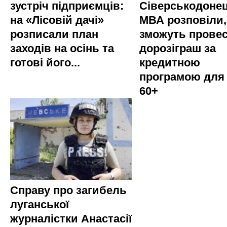
зустріч підприємців:
Сіверськодонец
на «Лісовій дачі»
МВА розповіли,
розписали план
зможуть прове
заходів на осінь та
дорозіграш за
готові його...
кредитною
програмою для
60+
Справу про загибель
луганської
журналістки Анастасії