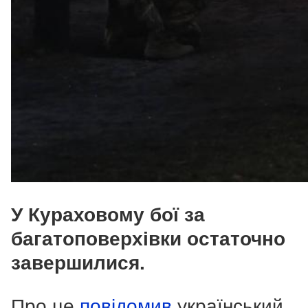
У Кураховому бої за
багатоповерхівки остаточно
завершилися.
Про це
повідомив
український