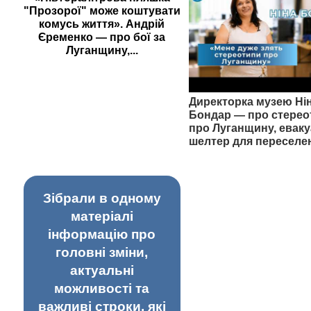
"Прозорої" може коштувати
комусь життя». Андрій
Єременко — про бої за
Луганщину,...
Директорка музею Ні
Бондар — про стерео
про Луганщину, еваку
шелтер для переселе
Зібрали в одному
матеріалі
інформацію про
головні зміни,
актуальні
можливості та
важливі строки, які