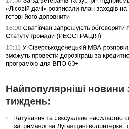
17:00
Заїзд ветеранів та зустріч підприємц
«Лісовій дачі» розписали план заходів на 
готові його доповнити
16:00
Сватівчан запрошують обговорити 
Статуту громади (РЕЄСТРАЦІЯ)
15:11
У Сіверськодонецькій МВА розповіл
зможуть провести дорозіграш за кредитн
програмою для ВПО 60+
Найпопулярніші новини 
тиждень:
Катування та сексуальне насильство 
затриманої на Луганщині волонтерки: 