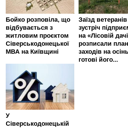
Бойко розповіла, що
Заїзд ветеранів
відбувається з
зустріч підприє
житловим проєктом
на «Лісовій дач
Сіверськодонецької
розписали пла
МВА на Київщині
заходів на осінь
готові його...
У
Сіверськодонецькій