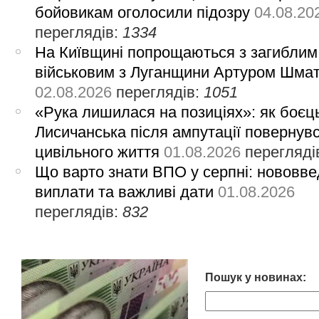
бойовикам оголосили підозру
04.08.20
переглядів:
1334
На Київщині попрощаються з загиблим
військовим з Луганщини Артуром Шма
02.08.2026
переглядів:
1051
«Рука лишилася на позиціях»: як боєць
Лисичанська після ампутації повернув
цивільного життя
01.08.2026
перегляді
Що варто знати ВПО у серпні: нововве
виплати та важливі дати
01.08.2026
переглядів:
832
Пошук у новинах: