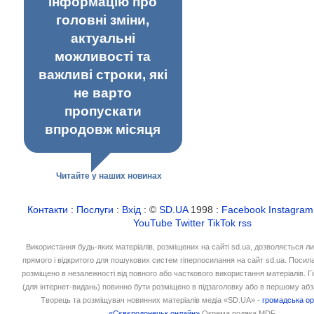
інформацію про
головні зміни,
актуальні
можливості та
важливі строки, які
не варто
пропускати
впродовж місяця
Читайте у наших новинах
Контакти
:
Послуги
:
Вхід
: ©
SD.UA
1998 :
Facebook
Instagram
YouTube
Twitter
TikTok
rss
Використання будь-яких матеріалів, розміщених на сайті sd.ua, дозволяється л
прямого і відкритого для пошукових систем гіперпосилання на сайт sd.ua. Посил
розміщено в незалежності від повного або часткового використання матеріалів. 
(для інтернет-видань) повинно бути розміщено в підзаголовку або в першому абз
Творець та розміщувач новинних матеріалів медіа «SD.UA» -
громадська ор
«Сєвєродонецьк онлайн»
Окрема подяка MDF.