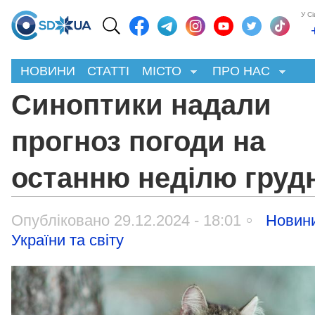
У С
НОВИНИ
СТАТТІ
МІСТО
ПРО НАС
Синоптики надали
прогноз погоди на
останню неділю груд
Опубліковано 29.12.2024 - 18:01
Новин
України та світу