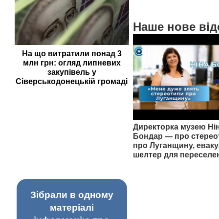
Наше нове від
На що витратили понад 3
млн грн: огляд липневих
закупівель у
Сіверськодонецькій громаді
Директорка музею Ні
Бондар — про стерео
про Луганщину, еваку
шелтер для переселе
Зібрали в одному
матеріалі