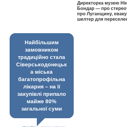
Директорка музею Ні
Бондар — про стерео
про Луганщину, еваку
шелтер для переселе
Найбільшим
замовником
традиційно стала
Сіверськодонецьк
а міська
багатопрофільна
лікарня – на її
закупівлі припало
майже 80%
загальної суми