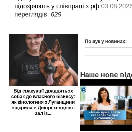
підозрюють у співпраці з рф
03.08.202
переглядів:
629
Пошук у новинах:
Наше нове від
Від евакуації двадцятьох
собак до власного бізнесу:
як кінологиня з Луганщини
відкрила в Дніпрі хендлінг-
зал із...