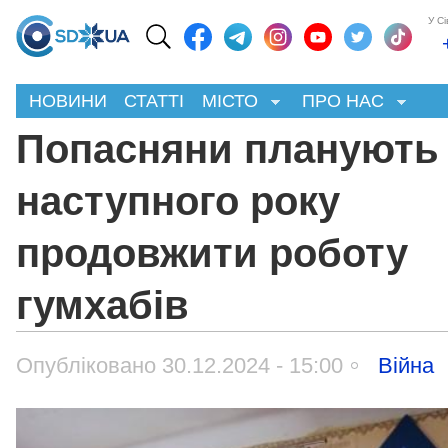
У С
НОВИНИ
СТАТТІ
МІСТО
ПРО НАС
Попасняни планують
наступного року
продовжити роботу
гумхабів
Опубліковано 30.12.2024 - 15:00
Війна