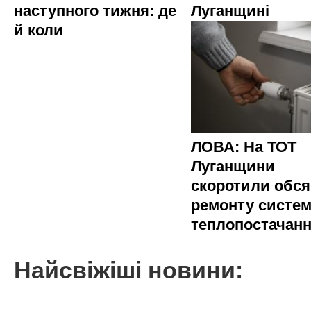
наступного тижня: де
Луганщині
й коли
ЛОВА: На ТОТ
Луганщини
скоротили обся
ремонту систе
теплопостачан
Найсвіжіші новини: