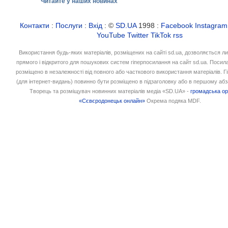
Читайте у наших новинах
Контакти
:
Послуги
:
Вхід
: ©
SD.UA
1998 :
Facebook
Instagram
YouTube
Twitter
TikTok
rss
Використання будь-яких матеріалів, розміщених на сайті sd.ua, дозволяється л
прямого і відкритого для пошукових систем гіперпосилання на сайт sd.ua. Посил
розміщено в незалежності від повного або часткового використання матеріалів. 
(для інтернет-видань) повинно бути розміщено в підзаголовку або в першому абз
Творець та розміщувач новинних матеріалів медіа «SD.UA» -
громадська ор
«Сєвєродонецьк онлайн»
Окрема подяка MDF.