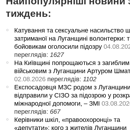
Найпопулярніші новини 
тиждень:
Катування та сексуальне насильство 
затриманої на Луганщині волонтерки: 
бойовикам оголосили підозру
04.08.20
переглядів:
1627
На Київщині попрощаються з загиблим
військовим з Луганщини Артуром Шма
02.08.2026
переглядів:
1102
Експосадовця МЗС родом з Луганщин
відправили у СІЗО за підозрою у розкр
міжнародної допомоги, – ЗМІ
03.08.202
переглядів:
667
Керівники шкіл, «правоохоронці» та
«депутати»: кого з жителів Луганщини