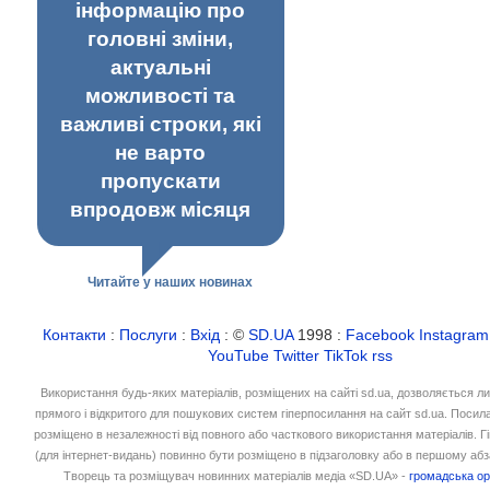
інформацію про
головні зміни,
актуальні
можливості та
важливі строки, які
не варто
пропускати
впродовж місяця
Читайте у наших новинах
Контакти
:
Послуги
:
Вхід
: ©
SD.UA
1998 :
Facebook
Instagram
YouTube
Twitter
TikTok
rss
Використання будь-яких матеріалів, розміщених на сайті sd.ua, дозволяється л
прямого і відкритого для пошукових систем гіперпосилання на сайт sd.ua. Посил
розміщено в незалежності від повного або часткового використання матеріалів. 
(для інтернет-видань) повинно бути розміщено в підзаголовку або в першому абз
Творець та розміщувач новинних матеріалів медіа «SD.UA» -
громадська ор