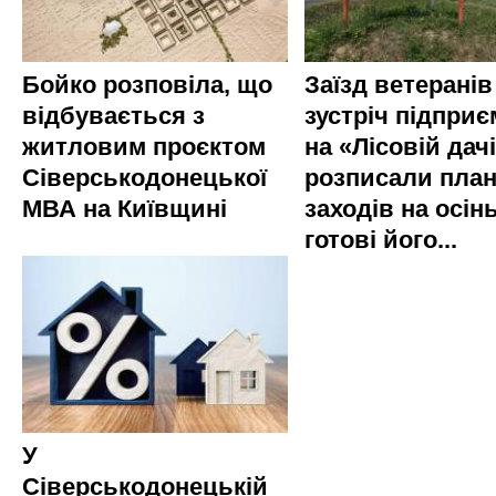
Бойко розповіла, що
Заїзд ветеранів
відбувається з
зустріч підприє
житловим проєктом
на «Лісовій дач
Сіверськодонецької
розписали пла
МВА на Київщині
заходів на осінь
готові його...
У
Сіверськодонецькій