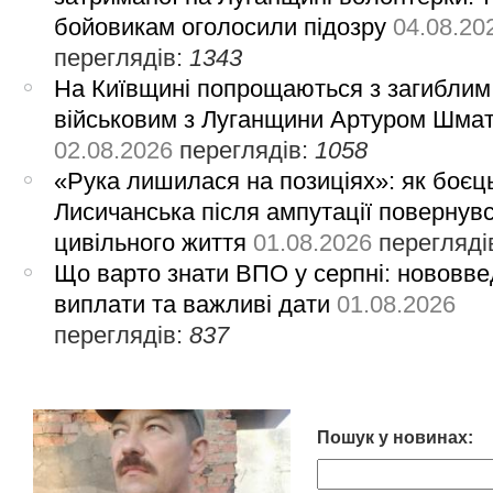
бойовикам оголосили підозру
04.08.20
переглядів:
1343
На Київщині попрощаються з загиблим
військовим з Луганщини Артуром Шма
02.08.2026
переглядів:
1058
«Рука лишилася на позиціях»: як боєць
Лисичанська після ампутації повернув
цивільного життя
01.08.2026
перегляді
Що варто знати ВПО у серпні: нововве
виплати та важливі дати
01.08.2026
переглядів:
837
Пошук у новинах: