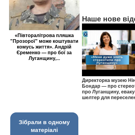
Наше нове від
«Півторалітрова пляшка
"Прозорої" може коштувати
комусь життя». Андрій
Єременко — про бої за
Луганщину,...
Директорка музею Ні
Бондар — про стерео
про Луганщину, еваку
шелтер для переселе
Зібрали в одному
матеріалі