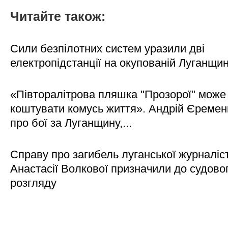
Читайте також:
Сили безпілотних систем уразили дві
електропідстанції на окупованій Луганщи
«Півторалітрова пляшка "Прозорої" може
коштувати комусь життя». Андрій Єреме
про бої за Луганщину,...
Справу про загибель луганської журналіс
Анастасії Волкової призначили до судово
розгляду