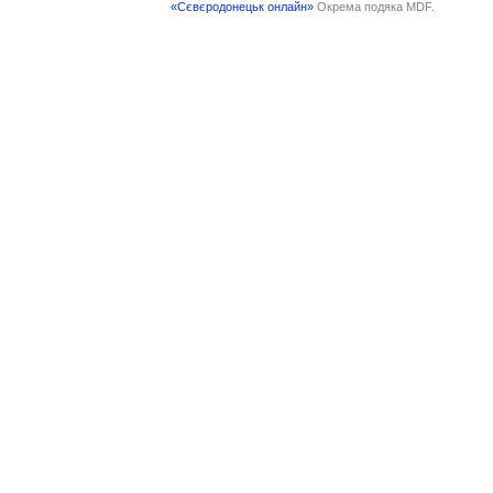
«Сєвєродонецьк онлайн»
Окрема подяка MDF.