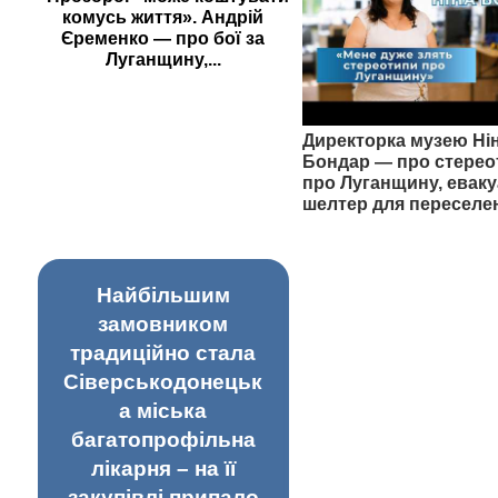
комусь життя». Андрій
Єременко — про бої за
Луганщину,...
Директорка музею Ні
Бондар — про стерео
про Луганщину, еваку
шелтер для переселе
Найбільшим
замовником
традиційно стала
Сіверськодонецьк
а міська
багатопрофільна
лікарня – на її
закупівлі припало