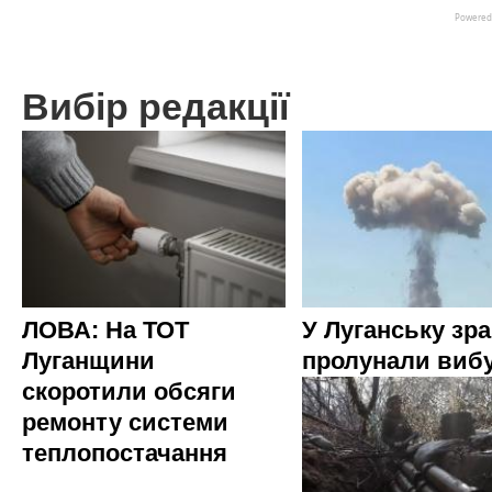
Вибір редакції
ЛОВА: На ТОТ
У Луганську зр
Луганщини
пролунали виб
скоротили обсяги
ремонту системи
теплопостачання