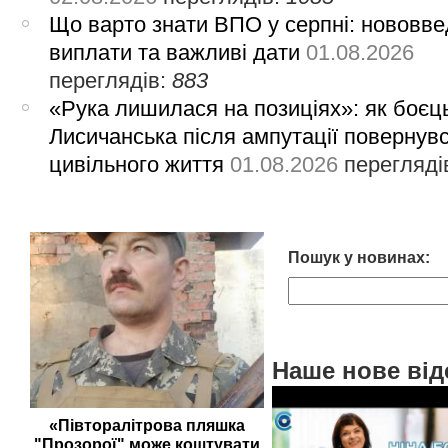
Що варто знати ВПО у серпні: нововве
виплати та важливі дати
01.08.2026
переглядів:
883
«Рука лишилася на позиціях»: як боєць
Лисичанська після ампутації повернув
цивільного життя
01.08.2026
перегляді
Пошук у новинах:
Наше нове від
«Півторалітрова пляшка
"Прозорої" може коштувати