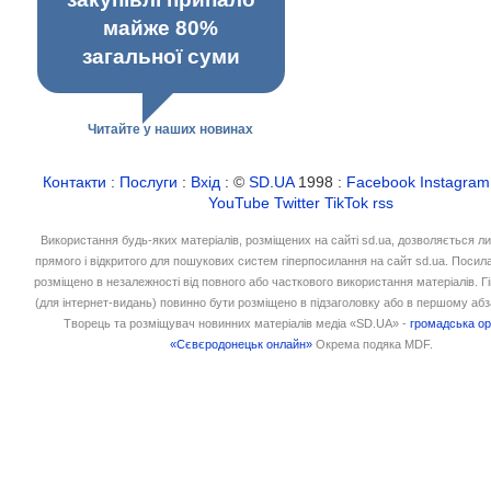
майже 80%
загальної суми
Читайте у наших новинах
Контакти
:
Послуги
:
Вхід
: ©
SD.UA
1998 :
Facebook
Instagram
YouTube
Twitter
TikTok
rss
Використання будь-яких матеріалів, розміщених на сайті sd.ua, дозволяється л
прямого і відкритого для пошукових систем гіперпосилання на сайт sd.ua. Посил
розміщено в незалежності від повного або часткового використання матеріалів. 
(для інтернет-видань) повинно бути розміщено в підзаголовку або в першому абз
Творець та розміщувач новинних матеріалів медіа «SD.UA» -
громадська ор
«Сєвєродонецьк онлайн»
Окрема подяка MDF.