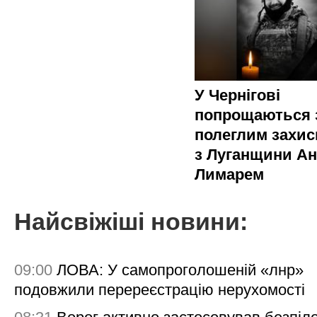
У Чернігові
попрощаються 
полеглим захи
з Луганщини Ан
Лимарем
Найсвіжіші новини:
09:00
ЛОВА: У самопроголошеній «лнр»
подовжили перереєстрацію нерухомості