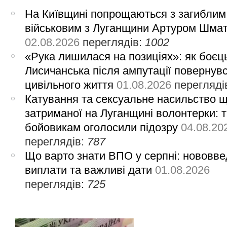
На Київщині попрощаються з загиблим
військовим з Луганщини Артуром Шма
02.08.2026
переглядів:
1002
«Рука лишилася на позиціях»: як боєць
Лисичанська після ампутації повернув
цивільного життя
01.08.2026
перегляді
Катування та сексуальне насильство 
затриманої на Луганщині волонтерки: 
бойовикам оголосили підозру
04.08.20
переглядів:
787
Що варто знати ВПО у серпні: нововве
виплати та важливі дати
01.08.2026
переглядів:
725