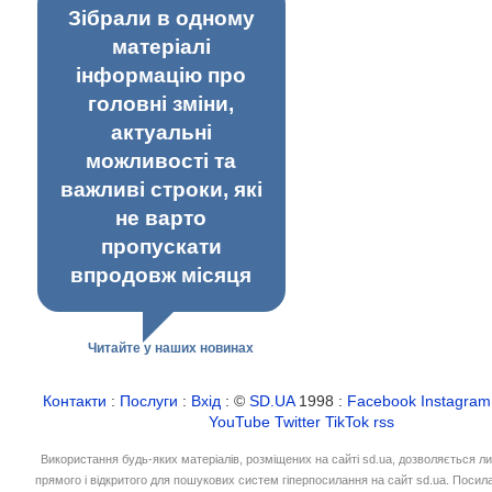
Зібрали в одному
матеріалі
інформацію про
головні зміни,
актуальні
можливості та
важливі строки, які
не варто
пропускати
впродовж місяця
Читайте у наших новинах
Контакти
:
Послуги
:
Вхід
: ©
SD.UA
1998 :
Facebook
Instagram
YouTube
Twitter
TikTok
rss
Використання будь-яких матеріалів, розміщених на сайті sd.ua, дозволяється л
прямого і відкритого для пошукових систем гіперпосилання на сайт sd.ua. Посил