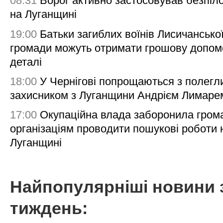
08:31
Ворог активно застосовував безпіл
на Луганщині
19:00
Батьки загиблих воїнів Лисичансько
громади можуть отримати грошову допом
деталі
18:00
У Чернігові попрощаються з полегл
захисником з Луганщини Андрієм Лимаре
17:00
Окупаційна влада заборонила гром
організаціям проводити пошукові роботи 
Луганщині
Найпопулярніші новини 
тиждень: