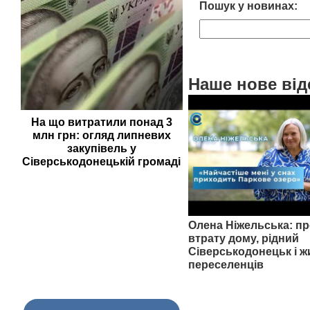
Пошук у новинах:
Наше нове від
На що витратили понад 3
млн грн: огляд липневих
закупівель у
Сіверськодонецькій громаді
Олена Ніжельська: пр
втрату дому, рідний
Сіверськодонецьк і ж
переселенців