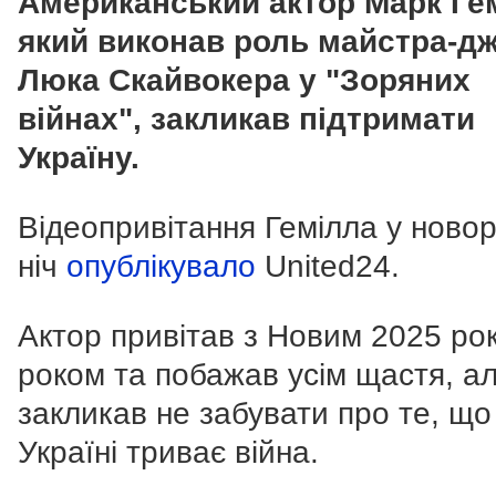
Американський актор Марк Ге
який виконав роль майстра-д
Люка Скайвокера у "Зоряних
війнах", закликав підтримати
Україну.
Відеопривітання Гемілла у ново
ніч
опублікувало
United24.
Актор привітав з Новим 2025 ро
роком та побажав усім щастя, а
закликав не забувати про те, що
Україні триває війна.