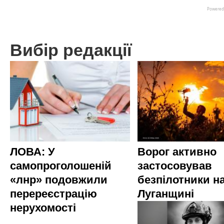
Вибір редакції
ЛОВА: У
Ворог активно
самопроголошеній
застосовував
«лнр» подовжили
безпілотники н
перереєстрацію
Луганщині
нерухомості