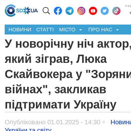
У С
НОВИНИ
СТАТТІ
МІСТО
ПРО НАС
У новорічну ніч актор
який зіграв, Люка
Скайвокера у "Зорян
війнах", закликав
підтримати Україну
Опубліковано 01.01.2025 - 14:30
Новин
України та світу