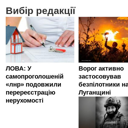
Вибір редакції
ЛОВА: У
Ворог активно
самопроголошеній
застосовував
«лнр» подовжили
безпілотники н
перереєстрацію
Луганщині
нерухомості