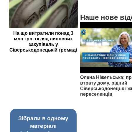
Наше нове від
На що витратили понад 3
млн грн: огляд липневих
закупівель у
Сіверськодонецькій громаді
Олена Ніжельська: пр
втрату дому, рідний
Сіверськодонецьк і ж
переселенців
Зібрали в одному
матеріалі