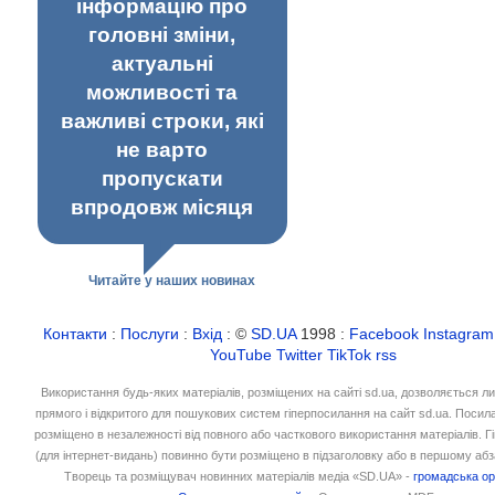
інформацію про
головні зміни,
актуальні
можливості та
важливі строки, які
не варто
пропускати
впродовж місяця
Читайте у наших новинах
Контакти
:
Послуги
:
Вхід
: ©
SD.UA
1998 :
Facebook
Instagram
YouTube
Twitter
TikTok
rss
Використання будь-яких матеріалів, розміщених на сайті sd.ua, дозволяється л
прямого і відкритого для пошукових систем гіперпосилання на сайт sd.ua. Посил
розміщено в незалежності від повного або часткового використання матеріалів. 
(для інтернет-видань) повинно бути розміщено в підзаголовку або в першому абз
Творець та розміщувач новинних матеріалів медіа «SD.UA» -
громадська ор