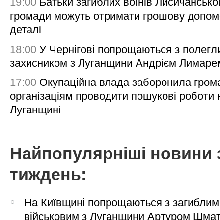
19:00
Батьки загиблих воїнів Лисичансько
громади можуть отримати грошову допом
деталі
18:00
У Чернігові попрощаються з полегл
захисником з Луганщини Андрієм Лимаре
17:00
Окупаційна влада заборонила гром
організаціям проводити пошукові роботи 
Луганщині
Найпопулярніші новини 
тиждень:
На Київщині попрощаються з загиблим
військовим з Луганщини Артуром Шма