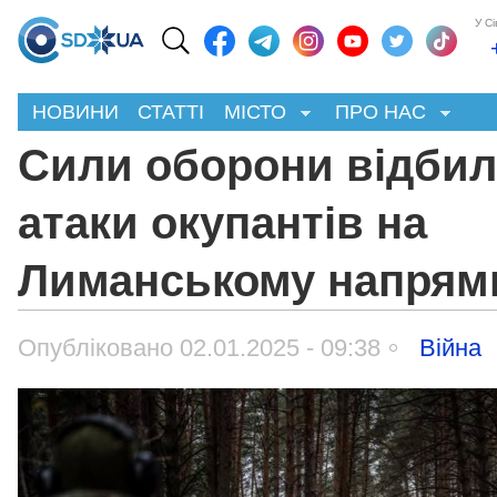
У С
НОВИНИ
СТАТТІ
МІСТО
ПРО НАС
Сили оборони відби
атаки окупантів на
Лиманському напрям
Опубліковано 02.01.2025 - 09:38
Війна