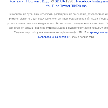
Контакти
:
Послуги
:
Вхід
: ©
SD.UA
1998 :
Facebook
Instagram
YouTube
Twitter
TikTok
rss
Використання будь-яких матеріалів, розміщених на сайті sd.ua, дозволяється л
прямого і відкритого для пошукових систем гіперпосилання на сайт sd.ua. Посил
розміщено в незалежності від повного або часткового використання матеріалів. 
(для інтернет-видань) повинно бути розміщено в підзаголовку або в першому абз
Творець та розміщувач новинних матеріалів медіа «SD.UA» -
громадська ор
«Сєвєродонецьк онлайн»
Окрема подяка MDF.