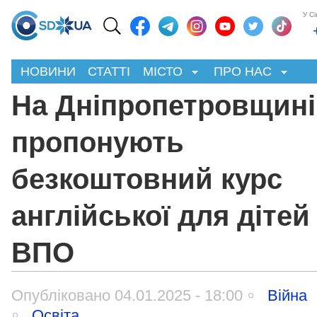
У С
НОВИНИ
СТАТТІ
МІСТО
ПРО НАС
На Дніпропетровщині
пропонують
безкоштовний курс
англійської для дітей
ВПО
Опубліковано 04.01.2025 - 18:00
Війна
Освіта