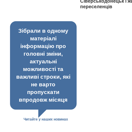
Сіверськодонецьк і ж
переселенців
Зібрали в одному
матеріалі
інформацію про
головні зміни,
актуальні
можливості та
важливі строки, які
не варто
пропускати
впродовж місяця
Читайте у наших новинах