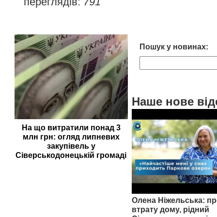
переглядів:
791
Пошук у новинах:
Наше нове від
На що витратили понад 3
млн грн: огляд липневих
закупівель у
Сіверськодонецькій громаді
Олена Ніжельська: пр
втрату дому, рідний