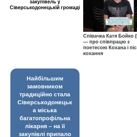
закупівель у
Сіверськодонецькій громаді
Співачка Катя Бойко (
— про співпрацю з
поетесою Кохана і піс
кохання
Найбільшим
замовником
традиційно стала
Сіверськодонецьк
а міська
багатопрофільна
лікарня – на її
закупівлі припало