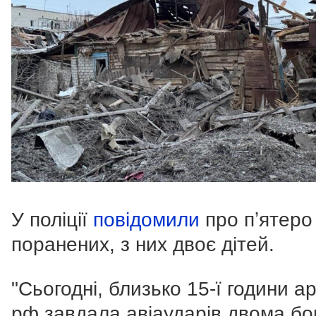
У поліції
повідомили
про пʼятеро
поранених, з них двоє дітей.
"Сьогодні, близько 15-ї години а
рф завдала авіаударів двома б