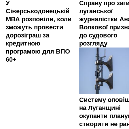
У
Справу про заг
Сіверськодонецькій
луганської
МВА розповіли, коли
журналістки Ана
зможуть провести
Волкової приз
дорозіграш за
до судового
кредитною
розгляду
програмою для ВПО
60+
Систему опові
на Луганщині
окупанти план
створити не ра