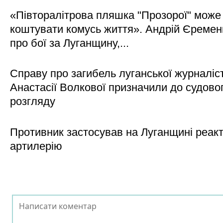
«Півторалітрова пляшка "Прозорої" може
коштувати комусь життя». Андрій Єреме
про бої за Луганщину,...
Справу про загибель луганської журналіс
Анастасії Волкової призначили до судово
розгляду
Противник застосував на Луганщині реак
артилерію