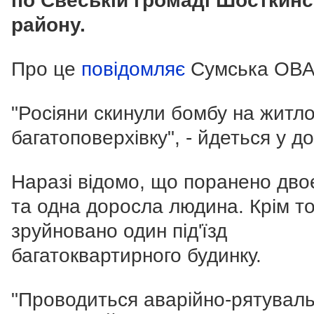
по Свеській громаді Шосткинс
району.
Про це
повідомляє
Сумська ОВА
"Росіяни скинули бомбу на житл
багатоповерхівку", - йдеться у до
Наразі відомо, що поранено двоє
та одна доросла людина. Крім то
зруйновано один під'їзд
багатоквартирного будинку.
"Проводиться аварійно-рятувал