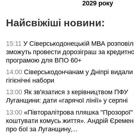
2029 року
Найсвіжіші новини:
15:11
У Сіверськодонецькій МВА розповіл
зможуть провести дорозіграш за кредитн
програмою для ВПО 60+
14:00
Сіверськодончанам у Дніпрі видали
гігієнічні набори
13:00
Як зв'язатися з керівництвом ПФУ
Луганщини: дати «гарячої лінії» у серпні
13:00
«Півторалітрова пляшка "Прозорої
коштувати комусь життя». Андрій Єреме
про бої за Луганщину,...