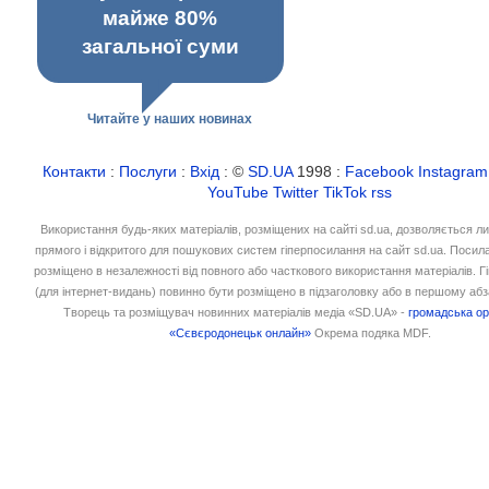
майже 80%
загальної суми
Читайте у наших новинах
Контакти
:
Послуги
:
Вхід
: ©
SD.UA
1998 :
Facebook
Instagram
YouTube
Twitter
TikTok
rss
Використання будь-яких матеріалів, розміщених на сайті sd.ua, дозволяється л
прямого і відкритого для пошукових систем гіперпосилання на сайт sd.ua. Посил
розміщено в незалежності від повного або часткового використання матеріалів. 
(для інтернет-видань) повинно бути розміщено в підзаголовку або в першому абз
Творець та розміщувач новинних матеріалів медіа «SD.UA» -
громадська ор
«Сєвєродонецьк онлайн»
Окрема подяка MDF.