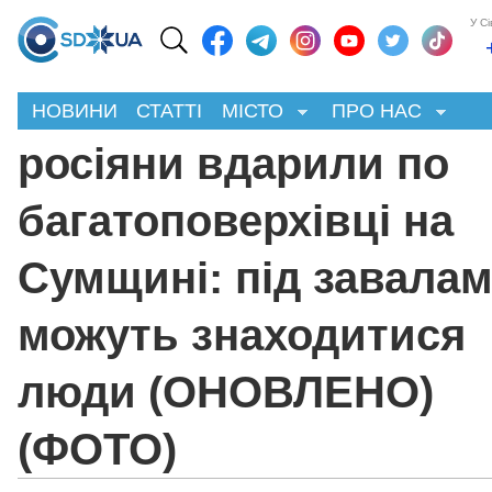
У С
НОВИНИ
СТАТТІ
МІСТО
ПРО НАС
росіяни вдарили по
багатоповерхівці на
Сумщині: під завала
можуть знаходитися
люди (ОНОВЛЕНО)
(ФОТО)