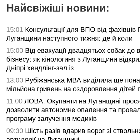
Найсвіжіші новини:
15:01
Консультації для ВПО від фахівців
Луганщини наступного тижня: де й коли
15:00
Від евакуації двадцятьох собак до 
бізнесу: як кінологиня з Луганщини відкри
Дніпрі хендлінг-зал із...
13:00
Рубіжанська МВА виділила ще пона
мільйона гривень на оздоровлення дітей 
11:00
ЛОВА: Окупанти на Луганщині прос
дозволити автономне опалення та пров
програму залучення медиків
09:30
Шість разів вдарив ворог зі ствольн
артилерії на Луганщині