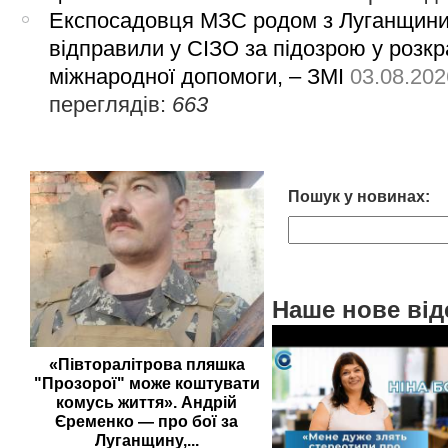
Експосадовця МЗС родом з Луганщин
відправили у СІЗО за підозрою у розкр
міжнародної допомоги, – ЗМІ
03.08.202
переглядів:
663
Пошук у новинах:
Наше нове від
«Півторалітрова пляшка
"Прозорої" може коштувати
комусь життя». Андрій
Єременко — про бої за
Луганщину,...