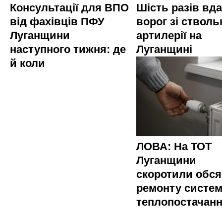
Консультації для ВПО
Шість разів вд
від фахівців ПФУ
ворог зі стволь
Луганщини
артилерії на
наступного тижня: де
Луганщині
й коли
ЛОВА: На ТОТ
Луганщини
скоротили обся
ремонту систе
теплопостачан