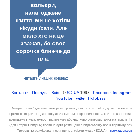
вольєри,
налагоджене
життя. Ми не хотіли
нікуди їхати. Але
мало хто на це
зважав, бо своя
сорочка ближче до
тіла.
Читайте у наших новинах
Контакти
:
Послуги
:
Вхід
: ©
SD.UA
1998 :
Facebook
Instagram
YouTube
Twitter
TikTok
rss
Використання будь-яких матеріалів, розміщених на сайті sd.ua, дозволяється л
прямого і відкритого для пошукових систем гіперпосилання на сайт sd.ua. Посил
розміщено в незалежності від повного або часткового використання матеріалів. 
(для інтернет-видань) повинно бути розміщено в підзаголовку або в першому абз
Творець та розміщувач новинних матеріалів медіа «SD.UA» -
громадська ор