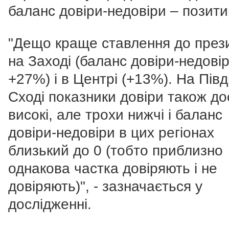
баланс довіри-недовіри – позити
"Дещо краще ставлення до през
на Заході (баланс довіри-недові
+27%) і в Центрі (+13%). На Півдн
Сході показники довіри також до
високі, але трохи нижчі і баланс
довіри-недовіри в цих регіонах
близький до 0 (тобто приблизно
однакова частка довіряють і не
довіряють)", - зазначається у
дослідженні.