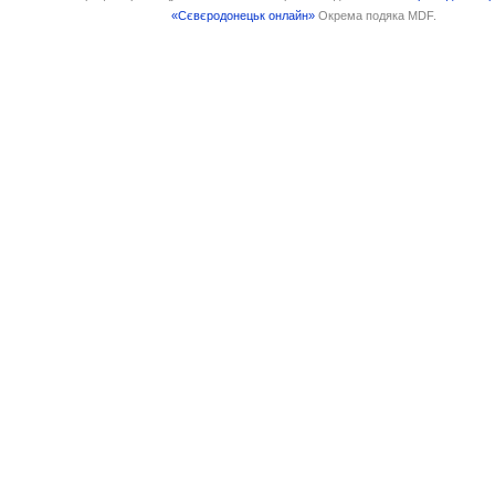
«Сєвєродонецьк онлайн»
Окрема подяка MDF.