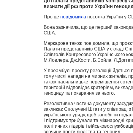
До Палати представників Конгресу С
визнати дії рф проти України геноци
Про це
повідомила
посолка України у 
Вона зазначила, що це перший законодав
США.
Маркарова також повідомила, що проєкт
Палати представників США у складі Співг
Співголів Конгресового Українського коку
М.Ловлера, Дж.Кости, Б.Бойла, Л.Доггета,
У преамбулі проєкту резолюції йдеться пр
тому числі напади на мирних жителів, п
також насильницьке переміщення сотень 
територій відповідає критеріям, викладе
геноциду та покарання за нього.
Резолютивна частина документу засуджує
закликає Сполучені Штати у співпраці 
українського уряду, щоб запобігти пода
і підтримує трибунали та міжнародні кр
політичних лідерів і військовослужбовців
злочини проти людства та геноцид.