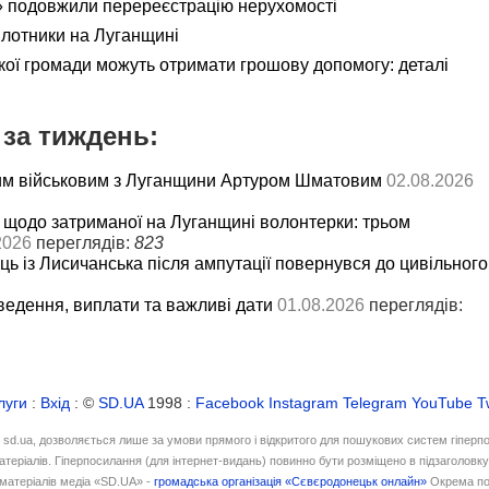
 подовжили перереєстрацію нерухомості
ілотники на Луганщині
кої громади можуть отримати грошову допомогу: деталі
за тиждень:
им військовим з Луганщини Артуром Шматовим
02.08.2026
 щодо затриманої на Луганщині волонтерки: трьом
2026
переглядів:
823
ць із Лисичанська після ампутації повернувся до цивільного
ведення, виплати та важливі дати
01.08.2026
переглядів:
луги
:
Вхід
: ©
SD.UA
1998 :
Facebook
Instagram
Telegram
YouTube
T
і sd.ua, дозволяється лише за умови прямого і відкритого для пошукових систем гіперп
атеріалів. Гіперпосилання (для інтернет-видань) повинно бути розміщено в підзаголовк
матеріалів медіа «SD.UA» -
громадська організація «Сєвєродонецьк онлайн»
Окрема по