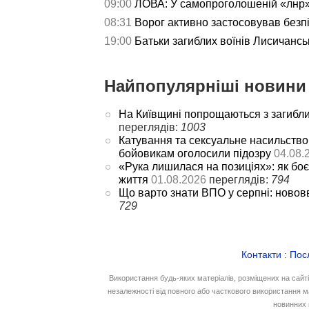
09:00
ЛОВА: У самопроголошеній «лнр»
08:31
Ворог активно застосовував безп
19:00
Батьки загиблих воїнів Лисичансь
Найпопулярніші новини 
На Київщині попрощаються з загибл
переглядів:
1003
Катування та сексуальне насильство
бойовикам оголосили підозру
04.08.
«Рука лишилася на позиціях»: як боє
життя
01.08.2026
переглядів:
794
Що варто знати ВПО у серпні: новов
729
Контакти
:
Пос
Використання будь-яких матеріалів, розміщених на сайт
незалежності від повного або часткового використання м
новинних 