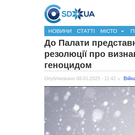
НОВИНИ
СТАТТІ
МІСТО
П
До Палати представ
резолюції про визна
геноцидом
Опубліковано 08.01.2025 - 11:42
Війн