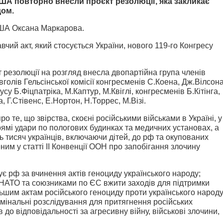
ША повторно внесли проєкт резолюції, яка закликає
дом.
США Оксана Маркарова.
чий акт, який стосується України, нового 119-го Конгресу
 резолюції на розгляд внесла д
вопартійна група членів
олів Гельсінської комісії конгресменів С.Коена, Дж.Вілсона
су Б.Фіцпатріка, М.Каптур, М.Квіглі, конгресменів Б.Кітінга,
 Г.Стівенс, Е.Нортон, Н.Торрес, М.Візі.
о те, що звірства, скоєні російськими військами в Україні, у
рямі удари по пологових будинках та медичних установах, а
тисяч українців, включаючи дітей, до рф та окупованих
ним у статті II Конвенції ООН про запобігання злочину
 рф за вчинення актів геноциду українського народу;
з НАТО та союзниками по ЄС вжити заходів для підтримки
льшим актам російського геноциду проти українського народу
имінальні розслідування для притягнення російських
 до відповідальності за агресивну війну, військові злочини,