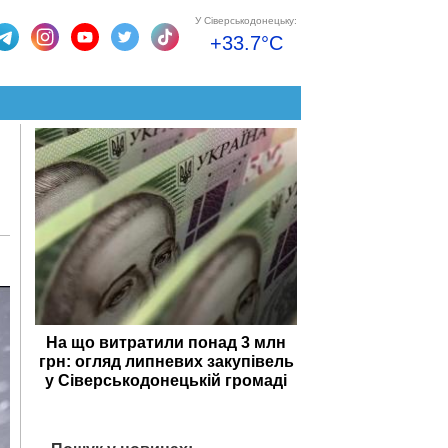
У Сіверськодонецьку:
+33.7°C
На що витратили понад 3 млн
грн: огляд липневих закупівель
у Сіверськодонецькій громаді