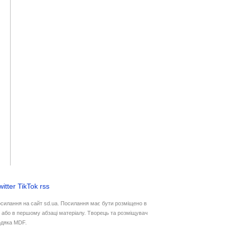
witter
TikTok
rss
осилання на сайт sd.ua. Посилання має бути розміщено в
у або в першому абзаці матеріалу. Творець та розміщувач
дяка MDF.