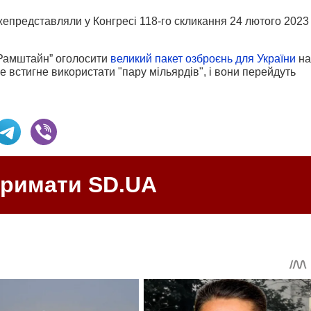
жепредставляли у Конгресі 118-го скликання 24 лютого 2023
 “Рамштайн” оголосити
великий пакет озброєнь для України
на
е встигне використати "пару мільярдів", і вони перейдуть
тримати SD.UA