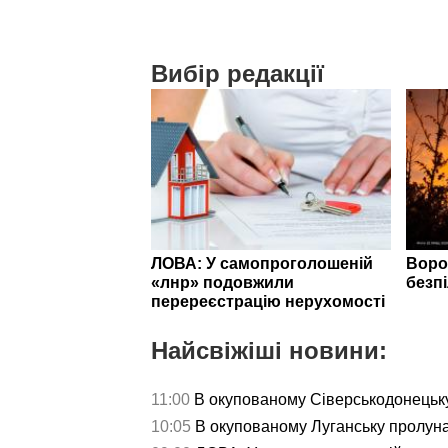
Вибір редакції
ЛОВА: У самопроголошеній
Воро
«лнр» подовжили
безп
перереєстрацію нерухомості
Найсвіжіші новини:
11:00
В окупованому Сіверськодонецьку
10:05
В окупованому Луганську пролун