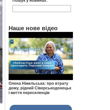
Пошук у новинах:
Наше нове відео
Олена Ніжельська: про втрату
дому, рідний Сіверськодонецьк
і життя переселенців