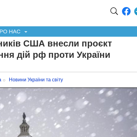
РО НАС
ників США внесли проєкт
ння дій рф проти України
а
Новини України та світу