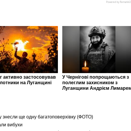
г активно застосовував
У Чернігові попрощаються з
ілотники на Луганщині
полеглим захисником з
Луганщини Андрієм Лимаре
 знесли ще одну багатоповерхівку (ФОТО)
али вибухи