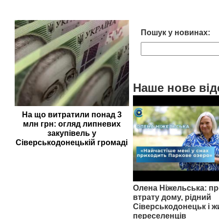
Пошук у новинах:
Наше нове від
На що витратили понад 3
млн грн: огляд липневих
закупівель у
Сіверськодонецькій громаді
Олена Ніжельська: пр
втрату дому, рідний
Сіверськодонецьк і ж
переселенців