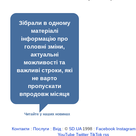
Зібрали в одному
матеріалі
інформацію про
головні зміни,
актуальні
можливості та
важливі строки, які
не варто
пропускати
впродовж місяця
Читайте у наших новинах
Контакти
:
Послуги
:
Вхід
: ©
SD.UA
1998 :
Facebook
Instagram
YouTube
Twitter
TikTok
rss