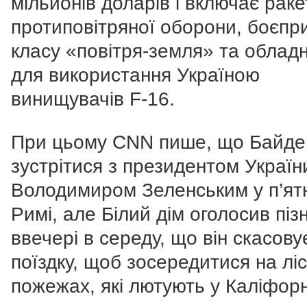
мільйонів доларів і включає раке
протиповітряної оборони, боєпр
класу «повітря-земля» та облад
для використання Україною
винищувачів F-16.
При цьому CNN пише, що Байде
зустрітися з президентом Україн
Володимиром Зеленським у п’ят
Римі, але Білий дім оголосив піз
ввечері в середу, що він скасову
поїздку, щоб зосередитися на лі
пожежах, які лютують у Каліфорні