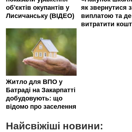
об'єктів окупантів у
як звернутися з
Лисичанську (ВІДЕО)
виплатою та де
витратити кош
Житло для ВПО у
Батраді на Закарпатті
добудовують: що
відомо про заселення
Найсвіжіші новини: