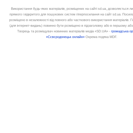
Використання будь-яких матеріалів, розміщених на сайті sd.ua, дозволяється л
прямого і відкритого для пошукових систем гіперпосилання на сайт sd.ua. Посил
розміщено в незалежності від повного або часткового використання матеріалів. 
(для інтернет-видань) повинно бути розміщено в підзаголовку або в першому абз
Творець та розміщувач новинних матеріалів медіа «SD.UA» -
громадська ор
«Сєвєродонецьк онлайн»
Окрема подяка MDF.