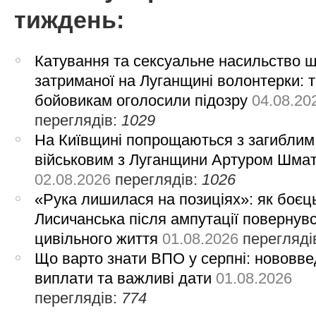
тиждень:
Катування та сексуальне насильство 
затриманої на Луганщині волонтерки: 
бойовикам оголосили підозру
04.08.20
переглядів:
1029
На Київщині попрощаються з загиблим
військовим з Луганщини Артуром Шма
02.08.2026
переглядів:
1026
«Рука лишилася на позиціях»: як боєць
Лисичанська після ампутації повернув
цивільного життя
01.08.2026
перегляді
Що варто знати ВПО у серпні: нововве
виплати та важливі дати
01.08.2026
переглядів:
774