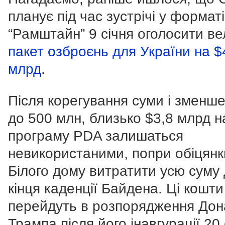
планує під час зустрічі у форматі
“Рамштайн” 9 січня оголосити в
пакет озброєнь для України на $
млрд
.
Після корегування суми і зменше
до 500 млн, близько $3,8 млрд н
програму PDA залишаться
невикористаними, попри обіцянк
Білого дому витратити усю суму
кінця каденції Байдена. Ці кошти
перейдуть в розпорядження До
Трампа після його інавгурації 20 