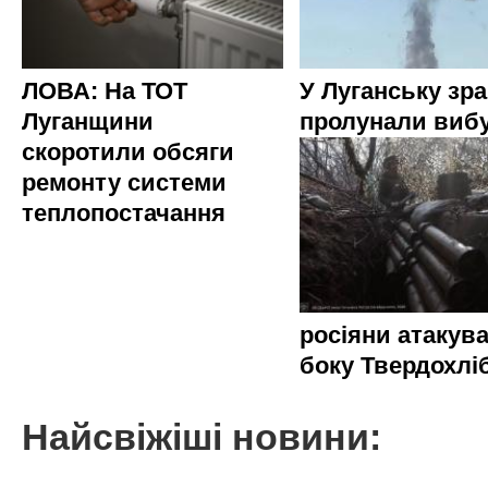
ЛОВА: На ТОТ
У Луганську зр
Луганщини
пролунали виб
скоротили обсяги
ремонту системи
теплопостачання
росіяни атакува
боку Твердохлі
Найсвіжіші новини: