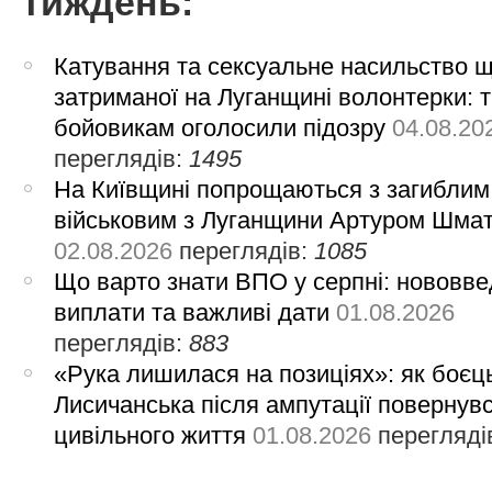
тиждень:
Катування та сексуальне насильство 
затриманої на Луганщині волонтерки: 
бойовикам оголосили підозру
04.08.20
переглядів:
1495
На Київщині попрощаються з загиблим
військовим з Луганщини Артуром Шма
02.08.2026
переглядів:
1085
Що варто знати ВПО у серпні: нововве
виплати та важливі дати
01.08.2026
переглядів:
883
«Рука лишилася на позиціях»: як боєць
Лисичанська після ампутації повернув
цивільного життя
01.08.2026
перегляді