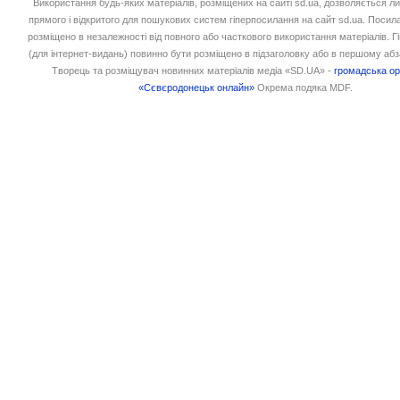
Використання будь-яких матеріалів, розміщених на сайті sd.ua, дозволяється л
прямого і відкритого для пошукових систем гіперпосилання на сайт sd.ua. Посил
розміщено в незалежності від повного або часткового використання матеріалів. 
(для інтернет-видань) повинно бути розміщено в підзаголовку або в першому абз
Творець та розміщувач новинних матеріалів медіа «SD.UA» -
громадська ор
«Сєвєродонецьк онлайн»
Окрема подяка MDF.