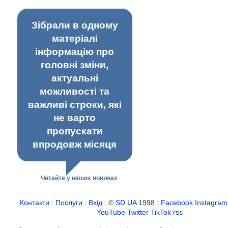
Зібрали в одному
матеріалі
інформацію про
головні зміни,
актуальні
можливості та
важливі строки, які
не варто
пропускати
впродовж місяця
Читайте у наших новинах
Контакти
:
Послуги
:
Вхід
: ©
SD.UA
1998 :
Facebook
Instagram
YouTube
Twitter
TikTok
rss