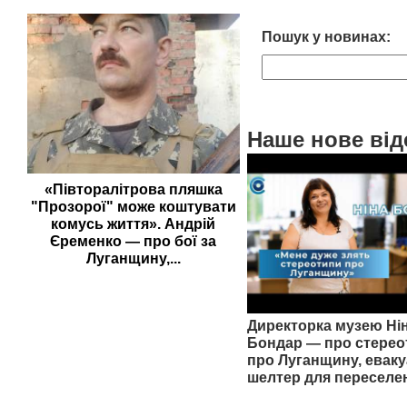
Пошук у новинах:
Наше нове від
«Півторалітрова пляшка
"Прозорої" може коштувати
комусь життя». Андрій
Єременко — про бої за
Луганщину,...
Директорка музею Ні
Бондар — про стерео
про Луганщину, еваку
шелтер для переселе