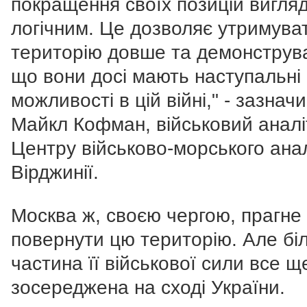
покращення своїх позицій вигля
логічним. Це дозволяє утримува
територію довше та демонструв
що вони досі мають наступальні
можливості в цій війні," - зазнач
Майкл Кофман, військовий аналі
Центру військово-морського анал
Вірджинії.
Москва ж, своєю чергою, прагне
повернути цю територію. Але бі
частина її військової сили все щ
зосереджена на сході України.