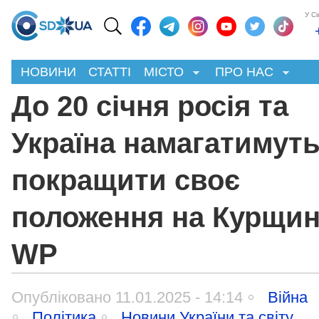
У С
НОВИНИ
СТАТТІ
МІСТО
ПРО НАС
До 20 січня росія та
Україна намагатимут
покращити своє
положення на Курщині
WP
Опубліковано 11.01.2025 - 14:14
Війна
Політика
Новини України та світу