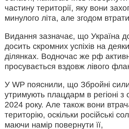
частину території, яку вони зах
минулого літа, але згодом втрат
Видання зазначає, що Україна д
досить скромних успіхів на деяк
ділянках. Водночас же рф актив
просувається вздовж лівого флан
У WP пояснили, що Збройні сил
утримують плацдарм в регіоні з 
2024 року. Але також вони втра
територію, оскільки російські со
маючи намір повернути її,