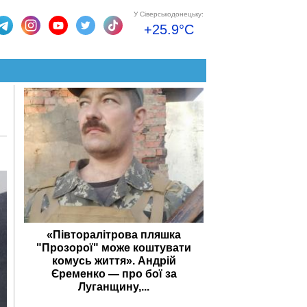
У Сіверськодонецьку:
+25.9°C
«Півторалітрова пляшка
"Прозорої" може коштувати
комусь життя». Андрій
Єременко — про бої за
Луганщину,...