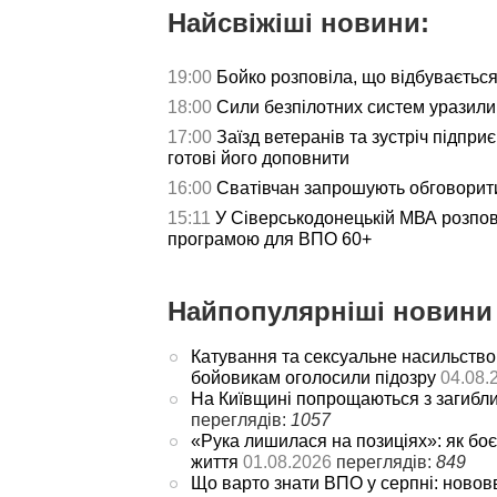
Найсвіжіші новини:
19:00
Бойко розповіла, що відбуваєтьс
18:00
Сили безпілотних систем уразили 
17:00
Заїзд ветеранів та зустріч підпри
готові його доповнити
16:00
Сватівчан запрошують обговорит
15:11
У Сіверськодонецькій МВА розпов
програмою для ВПО 60+
Найпопулярніші новини 
Катування та сексуальне насильство
бойовикам оголосили підозру
04.08.
На Київщині попрощаються з загибл
переглядів:
1057
«Рука лишилася на позиціях»: як боє
життя
01.08.2026
переглядів:
849
Що варто знати ВПО у серпні: новов