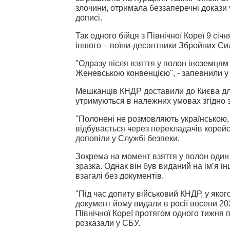
злочини, отримала беззаперечні докази у
дописі.
Так одного бійця з Північної Кореї 9 сі
іншого – воїни-десантники Збройних Сил
"Одразу після взяття у полон іноземця
Женевською конвенцією", - запевнили у
Мешканців КНДР доставили до Києва дл
утримуються в належних умовах згідно 
"Полонені не розмовляють українською,
відбувається через перекладачів корейсь
доповіли у Службі безпеки.
Зокрема на момент взяття у полон один і
зразка. Однак він був виданий на ім’я ін
взагалі без документів.
"Під час допиту військовий КНДР, у яко
документ йому видали в росії восени 202
Північної Кореї протягом одного тижня 
розказали у СБУ.