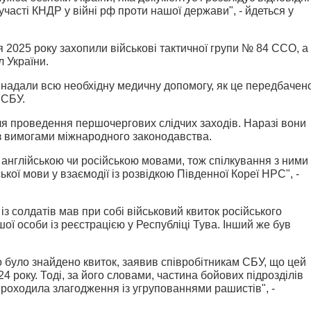
часті КНДР у війні рф проти нашої держави", - йдеться у
чня 2025 року захопили військові тактичної групи № 84 ССО, а
 України.
м надали всю необхідну медичну допомогу, як це передбачен
 СБУ.
я проведення першочергових слідчих заходів. Наразі вони
з вимогами міжнародного законодавства.
 англійською чи російською мовами, тож спілкування з ними
кої мови у взаємодії із розвідкою Південної Кореї НРС", -
з солдатів мав при собі військовий квиток російського
шої особи із реєстрацією у Республіці Тува. Інший же був
го було знайдено квиток, заявив співробітникам СБУ, що цей
4 року. Тоді, за його словами, частина бойових підрозділів
проходила злагодження із угрупованнями рашистів", -