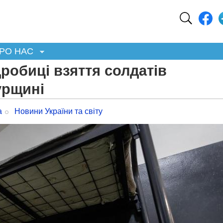
РО НАС
робиці взяття солдатів
урщині
а
Новини України та світу