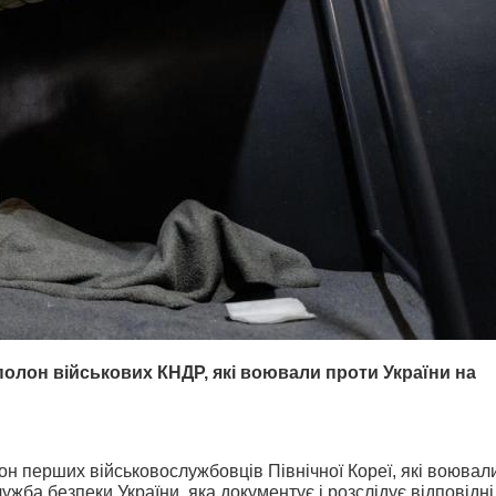
 полон військових КНДР, які воювали проти України на
он перших військовослужбовців Північної Кореї, які воювал
жба безпеки України, яка документує і розслідує відповідні