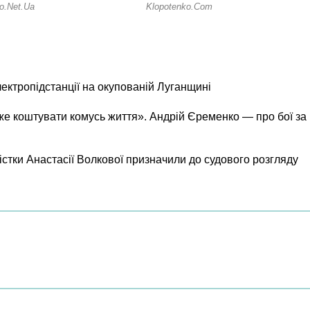
лектропідстанції на окупованій Луганщині
же коштувати комусь життя». Андрій Єременко — про бої за
істки Анастасії Волкової призначили до судового розгляду