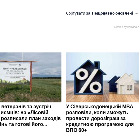
 ветеранів та зустріч
У Сіверськодонецькій МВА
иємців: на «Лісовій
розповіли, коли зможуть
» розписали план заходів
провести дорозіграш за
інь та готові його...
кредитною програмою для
ВПО 60+