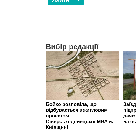
Вибір редакції
Бойко розповіла, що
Заїзд
відбувається з житловим
підпр
проєктом
дачі
Сіверськодонецької МВА на
на ос
Київщині