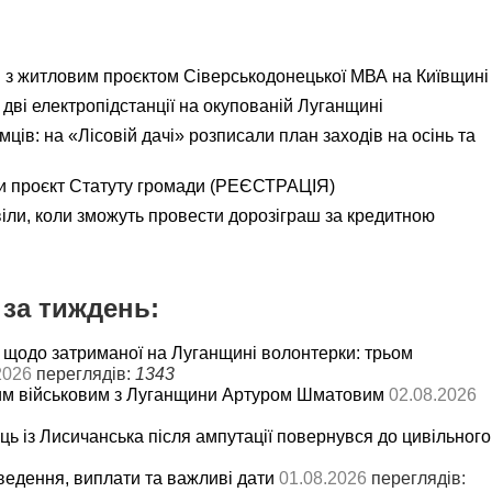
я з житловим проєктом Сіверськодонецької МВА на Київщині
дві електропідстанції на окупованій Луганщині
ємців: на «Лісовій дачі» розписали план заходів на осінь та
и проєкт Статуту громади (РЕЄСТРАЦІЯ)
іли, коли зможуть провести дорозіграш за кредитною
за тиждень:
 щодо затриманої на Луганщині волонтерки: трьом
2026
переглядів:
1343
им військовим з Луганщини Артуром Шматовим
02.08.2026
ць із Лисичанська після ампутації повернувся до цивільного
ведення, виплати та важливі дати
01.08.2026
переглядів: