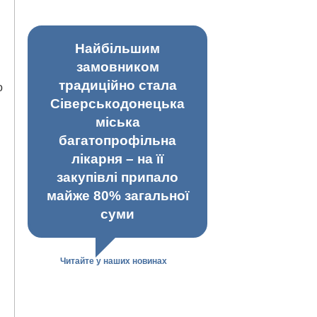
Найбільшим
замовником
традиційно стала
о
Сіверськодонецька
міська
багатопрофільна
лікарня – на її
закупівлі припало
майже 80% загальної
суми
Читайте у наших новинах