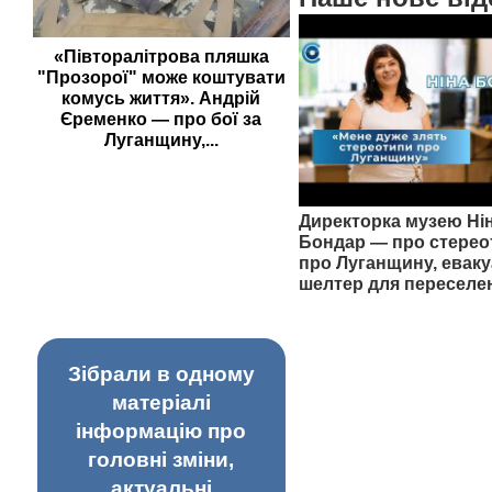
«Півторалітрова пляшка
"Прозорої" може коштувати
комусь життя». Андрій
Єременко — про бої за
Луганщину,...
Директорка музею Ні
Бондар — про стерео
про Луганщину, еваку
шелтер для переселе
Зібрали в одному
матеріалі
інформацію про
головні зміни,
актуальні