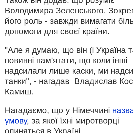
Також він додав, що розуміє
Володимира Зеленського. Зокрем
його роль - завжди вимагати біл
допомоги для своєї країни.
"Але я думаю, що він (і Україна 
повинні пам’ятати, що коли інші
надсилали лише каски, ми надс
танки", - нагадав Владислав Кос
Камиш.
Нагадаємо, що у Німеччині
назв
умову
, за якої їхні миротворці
опиняться в Україні.