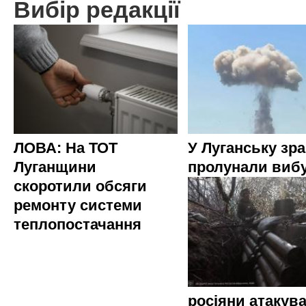
Вибір редакції
ЛОВА: На ТОТ
У Луганську зр
Луганщини
пролунали виб
скоротили обсяги
ремонту системи
теплопостачання
росіяни атакува