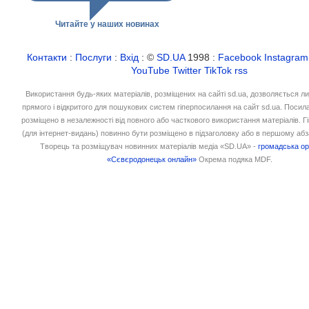
Читайте у наших новинах
Контакти
:
Послуги
:
Вхід
: ©
SD.UA
1998 :
Facebook
Instagram
YouTube
Twitter
TikTok
rss
Використання будь-яких матеріалів, розміщених на сайті sd.ua, дозволяється л
прямого і відкритого для пошукових систем гіперпосилання на сайт sd.ua. Посил
розміщено в незалежності від повного або часткового використання матеріалів. 
(для інтернет-видань) повинно бути розміщено в підзаголовку або в першому абз
Творець та розміщувач новинних матеріалів медіа «SD.UA» -
громадська ор
«Сєвєродонецьк онлайн»
Окрема подяка MDF.