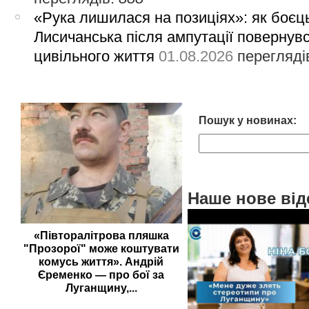
«Рука лишилася на позиціях»: як боєць
Лисичанська після ампутації повернув
цивільного життя
01.08.2026
перегляді
Пошук у новинах:
Наше нове від
«Півторалітрова пляшка
"Прозорої" може коштувати
комусь життя». Андрій
Єременко — про бої за
Луганщину,...