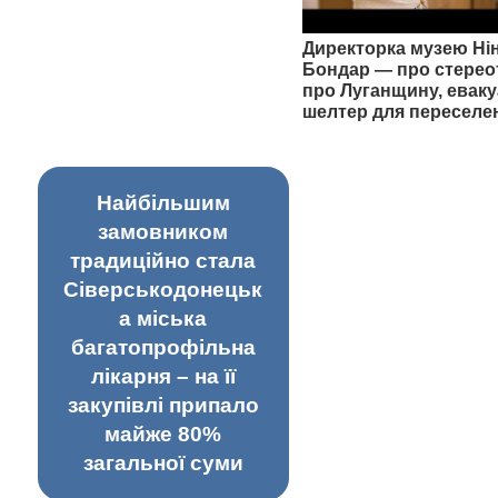
Директорка музею Ні
Бондар — про стерео
про Луганщину, еваку
шелтер для переселе
Найбільшим
замовником
традиційно стала
Сіверськодонецьк
а міська
багатопрофільна
лікарня – на її
закупівлі припало
майже 80%
загальної суми