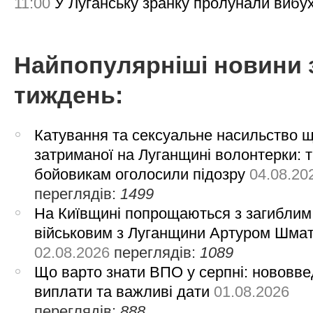
11:00
У Луганську зранку пролунали вибу
Найпопулярніші новини 
тиждень:
Катування та сексуальне насильство 
затриманої на Луганщині волонтерки: 
бойовикам оголосили підозру
04.08.20
переглядів:
1499
На Київщині попрощаються з загиблим
військовим з Луганщини Артуром Шма
02.08.2026
переглядів:
1089
Що варто знати ВПО у серпні: нововве
виплати та важливі дати
01.08.2026
переглядів:
888