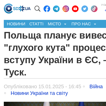
У С
НОВИНИ
СТАТТІ
МІСТО
ПРО НАС
Польща планує вивес
"глухого кута" процес
вступу України в ЄС,
Туск.
Опубліковано 15.01.2025 - 16:45
Війна
Новини України та світу