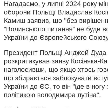
Нагадаємо, у липні 2024 року мін
оборони Польщі Владислав Косі
Камиш заявив, що "без вирішен
“Волинського питання” не буде в
України до Європейського Союзу
Президент Польщі Анджей Дуда
розкритикував заяву Косіняка-К
наголосивши, що якщо хтось гов
що збирається заблокувати всту
України до ЄС, то він "іде в ногу 
політикою володимира путіна".