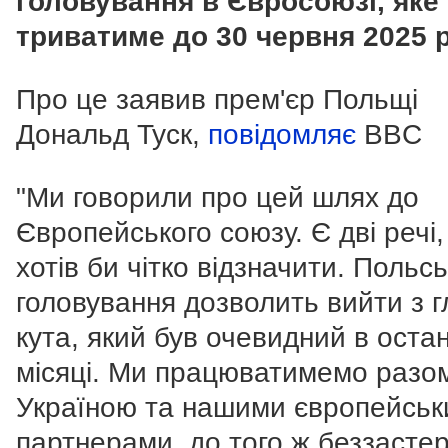
головування в Євросоюзі, яке
триватиме до 30 червня 2025 р
Про це заявив прем'єр Польщі
Дональд Туск,
повідомляє
BBC
"Ми говорили про цей шлях до
Європейського союзу. Є дві речі, 
хотів би чітко відзначити. Польс
головування дозволить вийти з г
кута, який був очевидний в остан
місяці. Ми працюватимемо разо
Україною та нашими європейсь
партнерами, до того ж беззасте