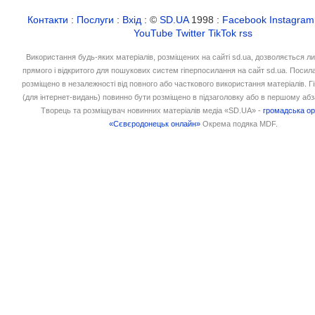
Контакти
:
Послуги
:
Вхід
: ©
SD.UA
1998 :
Facebook
Instagram
YouTube
Twitter
TikTok
rss
Використання будь-яких матеріалів, розміщених на сайті sd.ua, дозволяється л
прямого і відкритого для пошукових систем гіперпосилання на сайт sd.ua. Посил
розміщено в незалежності від повного або часткового використання матеріалів. 
(для інтернет-видань) повинно бути розміщено в підзаголовку або в першому абз
Творець та розміщувач новинних матеріалів медіа «SD.UA» -
громадська ор
«Сєвєродонецьк онлайн»
Окрема подяка MDF.