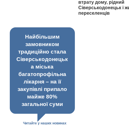
втрату дому, рідний
Сіверськодонецьк і ж
переселенців
Найбільшим
замовником
традиційно стала
Сіверськодонецьк
а міська
багатопрофільна
лікарня – на її
закупівлі припало
майже 80%
загальної суми
Читайте у наших новинах