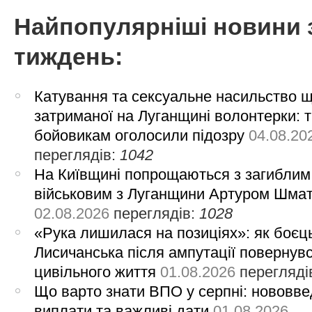
Найпопулярніші новини 
тиждень:
Катування та сексуальне насильство 
затриманої на Луганщині волонтерки: 
бойовикам оголосили підозру
04.08.20
переглядів:
1042
На Київщині попрощаються з загиблим
військовим з Луганщини Артуром Шма
02.08.2026
переглядів:
1028
«Рука лишилася на позиціях»: як боєць
Лисичанська після ампутації повернув
цивільного життя
01.08.2026
перегляді
Що варто знати ВПО у серпні: нововве
виплати та важливі дати
01.08.2026