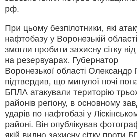
рф.
При цьому безпілотники, які ата
нафтобазу у Воронезькій області
змогли пробити захисну сітку ві
на резервуарах.
Губернатор
Воронезької області Олександр 
підтвердив, що минулої ночі пон
БПЛА атакували територію трьо
районів регіону, в основному за
ударів по нафтобазі у Ліскінсько
районі. Він опублікував фотогра
якій видно захисну сітку проти 