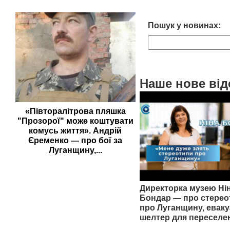
Пошук у новинах:
Наше нове від
«Півторалітрова пляшка
"Прозорої" може коштувати
комусь життя». Андрій
Єременко — про бої за
Луганщину,...
Директорка музею Ні
Бондар — про стерео
про Луганщину, еваку
шелтер для переселе