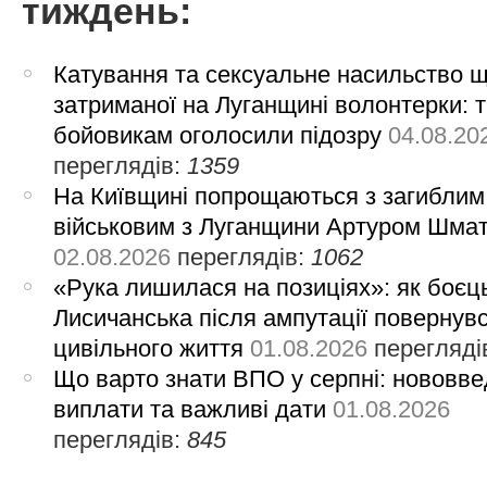
тиждень:
Катування та сексуальне насильство 
затриманої на Луганщині волонтерки: 
бойовикам оголосили підозру
04.08.20
переглядів:
1359
На Київщині попрощаються з загиблим
військовим з Луганщини Артуром Шма
02.08.2026
переглядів:
1062
«Рука лишилася на позиціях»: як боєць
Лисичанська після ампутації повернув
цивільного життя
01.08.2026
перегляді
Що варто знати ВПО у серпні: нововве
виплати та важливі дати
01.08.2026
переглядів:
845