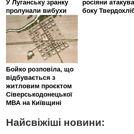
У Луганську зранку
росіяни атакува
пролунали вибухи
боку Твердохлі
Бойко розповіла, що
відбувається з
житловим проєктом
Сіверськодонецької
МВА на Київщині
Найсвіжіші новини: