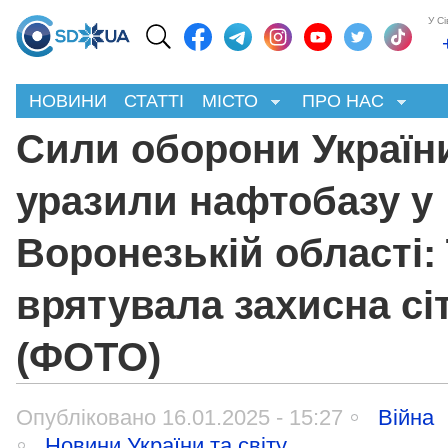
У С
НОВИНИ
СТАТТІ
МІСТО
ПРО НАС
Сили оборони Україн
уразили нафтобазу у
Воронезькій області: ї
врятувала захисна сі
(ФОТО)
Опубліковано 16.01.2025 - 15:27
Війна
Новини України та світу