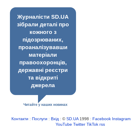
Журналісти SD.UA
зібрали деталі про
кожного з
підозрюваних,
проаналізувавши
матеріали
правоохоронців,
державні реєстри
та відкриті
джерела
Читайте у наших новинах
Контакти
:
Послуги
:
Вхід
: ©
SD.UA
1998 :
Facebook
Instagram
YouTube
Twitter
TikTok
rss