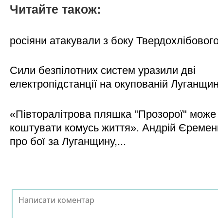
Читайте також:
росіяни атакували з боку Твердохлібовог
Сили безпілотних систем уразили дві
електропідстанції на окупованій Луганщи
«Півторалітрова пляшка "Прозорої" може
коштувати комусь життя». Андрій Єреме
про бої за Луганщину,...