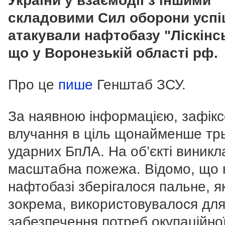
України у взаємодії з іншими
складовими Сил оборони усп
атакували нафтобазу "Ліскінсь
що у Воронезькій області рф.
Про це
пише
Генштаб ЗСУ.
За наявною інформацією, зафік
влучання в ціль щонайменше тр
ударних БпЛА. На об’єкті виникл
масштабна пожежа. Відомо, що 
нафтобазі зберігалося пальне, я
зокрема, використовувалося дл
забезпечення потреб окупаційної