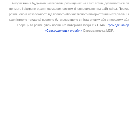
Використання будь-яких матеріалів, розміщених на сайті sd.ua, дозволяється л
прямого і відкритого для пошукових систем гіперпосилання на сайт sd.ua. Посил
розміщено в незалежності від повного або часткового використання матеріалів. 
(для інтернет-видань) повинно бути розміщено в підзаголовку або в першому абз
Творець та розміщувач новинних матеріалів медіа «SD.UA» -
громадська ор
«Сєвєродонецьк онлайн»
Окрема подяка MDF.